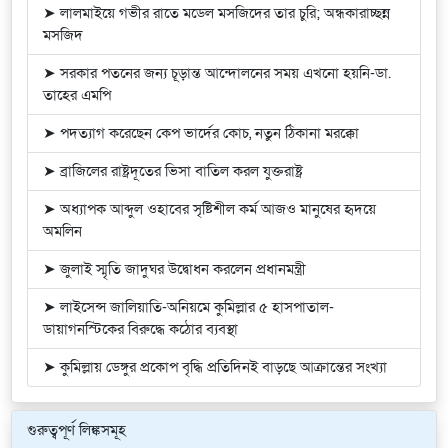
➤ লালমাইয়ে গভীর রাতে মডেল মসজিদের তার চুরি; অন্ধকারাচ্ছন্ন
মসজিদ
➤ সরকার পতনের জন্য চূড়ান্ত আন্দোলনের সময় এখনো হয়নি-ডা.
তাহের এমপি
➤ পদত্যাগ করেছেন কেপ ভার্দের কোচ, নতুন ঠিকানা মরক্কো
➤ ব্রাজিলের রাষ্ট্রদূতের ভিসা বাতিল করল যুক্তরাষ্ট্র
➤ অধ্যাপক আব্দুল ওহাবের সৃষ্টিশীল কর্ম আজও মানুষের হৃদয়ে
অমলিন
➤ জুলাই স্মৃতি জাদুঘর উদ্বোধন করলেন প্রধানমন্ত্রী
➤ লাইসেন্স জালিয়াতি-অনিয়মে কুমিল্লার ৫ হাসপাতাল-
ডায়াগনস্টিকের বিরুদ্ধে কঠোর ব্যবস্থা
➤ কুমিল্লায় ডেঙ্গুর প্রকোপ বৃদ্ধি প্রতিদিনই বাড়ছে আক্রান্তের সংখ্যা
গুরুত্বপূর্ণ লিঙ্কসমূহ