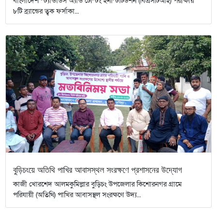
বাংলাদেশ স্ট্যান্ডার্ডস অ্যান্ড টেস্টিং ইনস্টিটিউশন (বিএসটিআই) পরীক্ষায়
৮টি ব্র্যান্ডের ত্বক ফর্সাকা...
বুড়িচংয়ে অতিথি পাখির আবাসস্থল সংরক্ষণে প্রশাসনের উদ্যোগ
কাজী খোরশেদ আলমকুমিল্লার বুড়িচং উপজেলার কিশোরনগর গ্রামে
পরিযায়ী (অতিথি) পাখির আবাসস্থল সংরক্ষণে উদ্য...