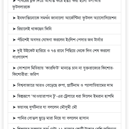
➤ পাথরের ব্লক দিয়ে আঘাত করে হত্যা করা হলো উগান্ডার
ফুটবলারকে
➤ ইনফান্তিনোকে সমর্থন জানালো আর্জেন্টিনা ফুটবল অ্যাসোসিয়েশন
➤ রিয়ালেই থাকছেন ভিনি
➤ পঁচিশেই অবসর ঘোষণা করলেন ইংলিশ পেসার জন টার্নার
➤ দুই উইকেট হারিয়ে ও ৭৩ রানে পিছিয়ে থেকে দিন শেষ করলো
বাংলাদেশ
➤ সোশ্যাল মিডিয়ায় ‘কারফিউ’ মানতে চান না যুক্তরাজ্যের কিশোর-
কিশোরীরা: জরিপ
➤ বিশ্ববাজারে আরও বেড়েছে রুপা, প্লাটিনাম ও প্যালাডিয়ামের দাম
➤ ভিন্নরূপে ‘আওয়ারাপান টু’-এর ট্রেলারে ধরা দিলেন ইমরান হাশমি
➤ ভয়াবহ দুর্ঘটনার যা বললেন মৌসুমী মৌ
➤ পানির বোতল ছুড়ে মারা নিয়ে যা বললেন হাসান
➤ শিশুদের সুরক্ষায় ব্যর্থ মেটা, ১১ হাজার কোটি টাকার বেশি জরিমানা