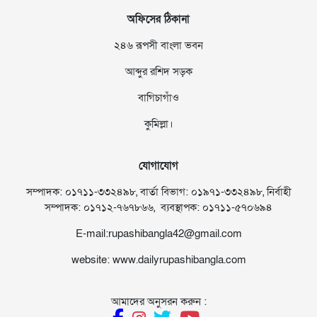
অফিসের ঠিকানা
২৪৬ রূপসী বাংলা ভবন
আব্দুর রশিদ সড়ক
বাগিচাগাঁও
কুমিল্লা।
যোগাযোগ
সম্পাদক: ০১৭১১-৩৩২৪৯৮, বার্তা বিভাগ: ০১৯৭১-৩৩২৪৯৮, নির্বাহী
সম্পাদক: ০১৭১২-৭৬৭৮৬৬, ব্যবস্থাপক: ০১৭১১-৫৭০৬৯৪
E-mail:rupashibangla42@gmail.com
website: www.dailyrupashibangla.com
আমাদের অনুসরন করুন :