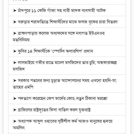
➤ চাঁদপুরে ১১ কেজি গাঁজা সহ নারী মাদক ব্যবসায়ী আটক
➤ বরুড়ার শরাফতিতে শিক্ষার্থীদের মাঝে ফলজ বৃক্ষের চারা বিতরণ
➤ ব্রাহ্মণপাড়ায় কলেজ অধ্যক্ষদের সঙ্গে নবাগত ইউএনওর
মতবিনিময়
➤ কুবির ১৪ শিক্ষার্থীকে ‘স্পোর্টস স্কলারশিপ’ প্রদান
➤ লালমাইয়ে গভীর রাতে মডেল মসজিদের তার চুরি; অন্ধকারাচ্ছন্ন
মসজিদ
➤ সরকার পতনের জন্য চূড়ান্ত আন্দোলনের সময় এখনো হয়নি-ডা.
তাহের এমপি
➤ পদত্যাগ করেছেন কেপ ভার্দের কোচ, নতুন ঠিকানা মরক্কো
➤ ব্রাজিলের রাষ্ট্রদূতের ভিসা বাতিল করল যুক্তরাষ্ট্র
➤ অধ্যাপক আব্দুল ওহাবের সৃষ্টিশীল কর্ম আজও মানুষের হৃদয়ে
অমলিন