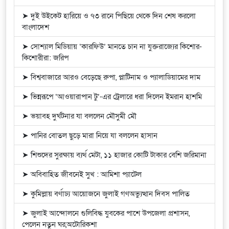
➤ দুই উইকেট হারিয়ে ও ৭৩ রানে পিছিয়ে থেকে দিন শেষ করলো
বাংলাদেশ
➤ সোশ্যাল মিডিয়ায় ‘কারফিউ’ মানতে চান না যুক্তরাজ্যের কিশোর-
কিশোরীরা: জরিপ
➤ বিশ্ববাজারে আরও বেড়েছে রুপা, প্লাটিনাম ও প্যালাডিয়ামের দাম
➤ ভিন্নরূপে ‘আওয়ারাপান টু’-এর ট্রেলারে ধরা দিলেন ইমরান হাশমি
➤ ভয়াবহ দুর্ঘটনার যা বললেন মৌসুমী মৌ
➤ পানির বোতল ছুড়ে মারা নিয়ে যা বললেন হাসান
➤ শিশুদের সুরক্ষায় ব্যর্থ মেটা, ১১ হাজার কোটি টাকার বেশি জরিমানা
➤ অবিবাহিত জীবনেই সুখ : আমিশা প্যাটেল
➤ কুমিল্লায় বর্ণাঢ্য আয়োজনে জুলাই গণঅভ্যুত্থান দিবস পালিত
➤ জুলাই আন্দোলনে গুলিবিদ্ধ যুবকের পাশে উপজেলা প্রশাসন,
পেলেন নতুন ঘর,অটোরিকশা