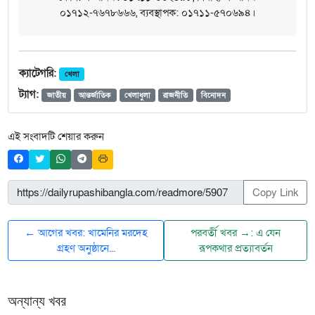
০১৭১২-৭৬৭৮৬৬৬, ব্যবস্থাপক: ০১৭১১-৫৭০৬৯৪।
ক্যাটেগরি:
খেলা
ট্যাগ:
জাতীয়
আন্তর্জাতিক
খেলাধুলা
রাজনীতি
বিনোদন
এই সংবাদটি শেয়ার করুন
Copy Link
← আগের খবর: খামেনির মরদেহ
পরবর্তী খবর →: এ যেন
গ্রহণ অনুষ্ঠানে...
রূপকথার প্রত‌্যাবর্তন
অন্যান্য খবর