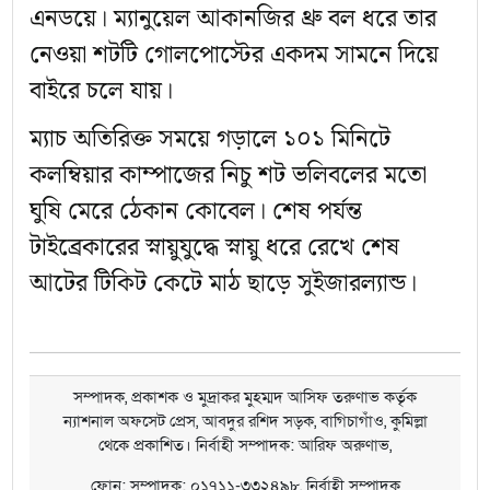
এনডয়ে। ম্যানুয়েল আকানজির থ্রু বল ধরে তার
নেওয়া শটটি গোলপোস্টের একদম সামনে দিয়ে
বাইরে চলে যায়।
ম্যাচ অতিরিক্ত সময়ে গড়ালে ১০১ মিনিটে
কলম্বিয়ার কাম্পাজের নিচু শট ভলিবলের মতো
ঘুষি মেরে ঠেকান কোবেল। শেষ পর্যন্ত
টাইব্রেকারের স্নায়ুযুদ্ধে স্নায়ু ধরে রেখে শেষ
আটের টিকিট কেটে মাঠ ছাড়ে সুইজারল্যান্ড।
সম্পাদক, প্রকাশক ও মুদ্রাকর মুহম্মদ আসিফ তরুণাভ কর্তৃক
ন্যাশনাল অফসেট প্রেস, আবদুর রশিদ সড়ক, বাগিচাগাঁও, কুমিল্লা
থেকে প্রকাশিত। নির্বাহী সম্পাদক: আরিফ অরুণাভ,
ফোন: সম্পাদক: ০১৭১১-৩৩২৪৯৮, নির্বাহী সম্পাদক