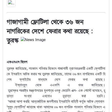
গাজাগামী ফ্লোটিলা থেকে ৩৬ জন
নাগরিকের দেশে ফেরার কথা রয়েছে :
তুরস্ক
এফএনএস
বিদেশ
তুরস্ক
জানিয়েছে
,
গতকাল
শনিবার
বিকেলে
গাজাগামী
ত্রাণবহরকারী
একটি
ফ্লোটিলা
কে
ইসরাইল
আটক
করার
পর
তুরস্ক
জানিয়েছে
,
তাদের
৩৬
জন
নাগরিকের
একটি
বি
শেষ
ফ্লাইটের
মাধ্যমে
দেশে
ফেরার
কথা
রয়েছে।
ইস্তান্বুল
থেকে
এএফপি
এ
খবর
জানিয়েছে।
তুরস্কের
পররাষ্ট্র
মন্ত্রণালয়ের
মুখপাত্র
ওনকু
কেচেলি
এক্স
-
এক
পোস্টে
বলেছেন
,
চূ
ড়ান্ত
সংখ্যা
এখনোও
চূড়ান্ত
করা
হয়নি।
‘
আমরা
আশা
করছি
আন্তর্জাতিক
জলসীমায়
ইসরাইলি
বাহিনী
কর্তৃক
আটক
গ্লোবাল
‘
সুমুদ
ফ্লোটিলা
’
জাহাজে
থাকা
আমাদের
৩৬
জন
নাগরিক
গতকাল
শনিবার
বিকেলে
এ