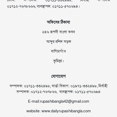
ফোন: সম্পাদক: ০১৭১১-৩৩২৪৯৮, নির্বাহী সম্পাদক
০১৭১২-৭৬৭৮৬৬৬, ব্যবস্থাপক: ০১৭১১-৫৭০৬৯৪।
অফিসের ঠিকানা
২৪৬ রূপসী বাংলা ভবন
আব্দুর রশিদ সড়ক
বাগিচাগাঁও
কুমিল্লা।
যোগাযোগ
সম্পাদক: ০১৭১১-৩৩২৪৯৮, বার্তা বিভাগ: ০১৯৭১-৩৩২৪৯৮, নির্বাহী
সম্পাদক: ০১৭১২-৭৬৭৮৬৬, ব্যবস্থাপক: ০১৭১১-৫৭০৬৯৪
E-mail:rupashibangla42@gmail.com
website: www.dailyrupashibangla.com