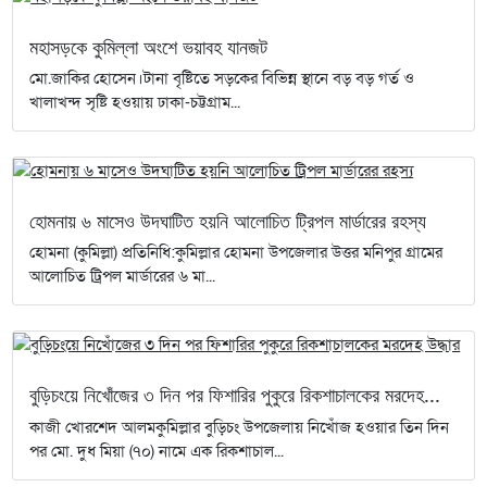
মহাসড়কে কুমিল্লা অংশে ভয়াবহ যানজট
মো.জাকির হোসেন।টানা বৃষ্টিতে সড়কের বিভিন্ন স্থানে বড় বড় গর্ত ও
খালাখন্দ সৃষ্টি হওয়ায় ঢাকা-চট্টগ্রাম...
হোমনায় ৬ মাসেও উদঘাটিত হয়নি আলোচিত ট্রিপল মার্ডারের রহস্য
হোমনা (কুমিল্লা) প্রতিনিধি:কুমিল্লার হোমনা উপজেলার উত্তর মনিপুর গ্রামের
আলোচিত ট্রিপল মার্ডারের ৬ মা...
বুড়িচংয়ে নিখোঁজের ৩ দিন পর ফিশারির পুকুরে রিকশাচালকের মরদেহ...
কাজী খোরশেদ আলমকুমিল্লার বুড়িচং উপজেলায় নিখোঁজ হওয়ার তিন দিন
পর মো. দুধ মিয়া (৭০) নামে এক রিকশাচাল...