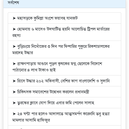
সর্বশেষ
➤ মহাসড়কে কুমিল্লা অংশে ভয়াবহ যানজট
➤ হোমনায় ৬ মাসেও উদঘাটিত হয়নি আলোচিত ট্রিপল মার্ডারের
রহস্য
➤ বুড়িচংয়ে নিখোঁজের ৩ দিন পর ফিশারির পুকুরে রিকশাচালকের
মরদেহ উদ্ধার
➤ ব্রাহ্মণপাড়ায় আগুনে পুড়ল কৃষকের স্বপ্ন, ছেলেকে বিদেশে
পাঠানোর ৪ লাখ টাকাও ছাই
➤ গ্রিসে উদ্ধার ২০২ অভিবাসী, বেশির ভাগ বাংলাদেশি ও সুদানি
➤ চিকিৎসক সমাবেশের উদ্বোধন করলেন প্রধানমন্ত্রী
➤ তুরস্কের ক্লাবে যোগ দিয়ে এবার জমি পেলেন সালাহ
➤ ২৪ ঘণ্টা পার হলেও আদালতে আত্মসমর্পণ করেননি তনু হত্যা
মামলার আসামি হাফিজুর