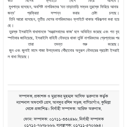
কটি
বিশেষ
ফ্লাইটে
দেশে
ফিরে
আসবে
’
।
মুখপাত্র
বলেছেন
,
অবশিষ্ট
নাগরিকদের
‘
যত
তাড়াতাড়ি
সম্ভব
তুরস্কে
ফিরিয়ে
আনার
জন্য
’
প্রক্রিয়া
সম্পন্ন
করার
চেষ্টা
চলছে।
তিনি
আরো
বলেছেন
,
তৃতীয়
দেশের
নাগরিকদেরও
ফ্লাইটে
থাকার
পরিকল্পনা
করা
হয়ে
ছে।
তুরস্ক
ইসরাইলি
বাধাদানকে
‘
সন্ত্রাসবাদের
কাজ
’
বলে
অভিহিত
করেছে
এবং
গত
বৃহ
স্পতিবার
জানিয়েছে
,
ইসরাইলি
বাহিনী
নৌবহরে
থাকা
তুর্কি
নাগরিকদের
গ্রেপ্তারের
পর
তারা
তদন্ত
শুরু
করেছে।
জুন
এবং
জুলাই
মাসে
গাজা
উপত্যকায়
পৌঁছানোর
অনুরূপ
নৌবহরের
প্রচেষ্টা
ইসরাই
ল
বাধা
দিয়েছে
।
সম্পাদক, প্রকাশক ও মুদ্রাকর মুহম্মদ আসিফ তরুণাভ কর্তৃক
ন্যাশনাল অফসেট প্রেস, আবদুর রশিদ সড়ক, বাগিচাগাঁও, কুমিল্লা
থেকে প্রকাশিত। নির্বাহী সম্পাদক: আরিফ অরুণাভ,
ফোন: সম্পাদক: ০১৭১১-৩৩২৪৯৮, নির্বাহী সম্পাদক
০১৭১২-৭৬৭৮৬৬৬, ব্যবস্থাপক: ০১৭১১-৫৭০৬৯৪।