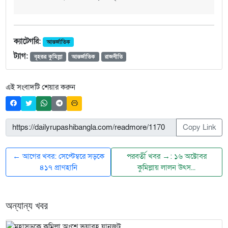
ক্যাটেগরি:
আন্তর্জাতিক
ট্যাগ:
বৃহত্তর কুমিল্লা
আন্তর্জাতিক
রাজনীতি
এই সংবাদটি শেয়ার করুন
Copy Link
← আগের খবর: সেপ্টেম্বরে সড়কে
পরবর্তী খবর →: ১৬ অক্টোবর
৪১৭ প্রাণহানি
কুমিল্লায় লালন উৎস...
অন্যান্য খবর