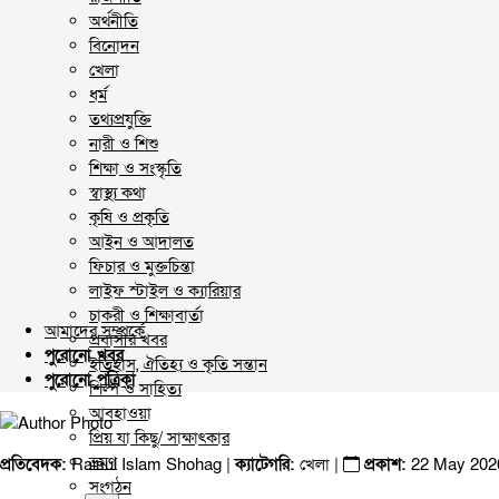
অর্থনীতি
বিনোদন
খেলা
ধর্ম
তথ্যপ্রযুক্তি
নারী ও শিশু
শিক্ষা ও সংস্কৃতি
স্বাস্থ্য কথা
কৃষি ও প্রকৃতি
আইন ও আদালত
ফিচার ও মুক্তচিন্তা
লাইফ স্টাইল ও ক্যারিয়ার
চাকরী ও শিক্ষাবার্তা
আমাদের সম্পর্কে
প্রবাসীর খবর
পুরোনো খবর
ইতিহাস, ঐতিহ্য ও কৃতি সন্তান
পুরোনো পত্রিকা
শিল্প ও সাহিত্য
আবহাওয়া
প্রিয় যা কিছু/ সাক্ষাৎকার
ভ্রমণ
প্রতিবেদক:
Raisul Islam Shohag |
ক্যাটেগরি:
খেলা
|
প্রকাশ:
22 May 202
সংগঠন