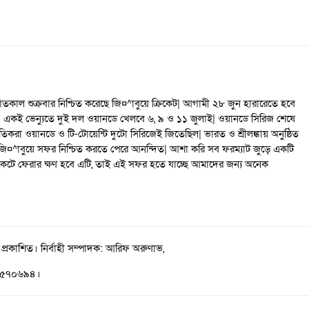
তকাল শুক্রবার নিশ্চিত করেছে জি¤^াবুয়ে ক্রিকেট| আগামী ২৮ জুন হারারেতে হবে
ানে| একই ভেন্যুতে দুই দল ওয়ানডে খেলবে ৬, ৯ ও ১১ জুলাই| ওয়ানডে সিরিজ শেষে
রা ওয়ানডে ও টি-টোয়েন্টি দুটো সিরিজেই জিতেছিল| ভারত ও শ্রীলঙ্কায় অনুষ্ঠিত
ের জি¤^াবুয়ে সফর নিশ্চিত করতে পেরে আনন্দিত| আশা করি সব ফরম্যাট জুড়ে একটি
 ক্রিকেটে ফেরার ক্ষণ হবে এটি, তাই এই সফর হতে যাচ্ছে আমাদের জন্য অনেক
 প্রকাশিত। নির্বাহী সম্পাদক: আরিফ অরুণাভ,
১-৫৭০৬৯৪।