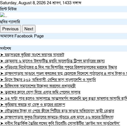
Saturday, August 8, 2026
24 শ্রাবণ, 1433 বঙ্গাব্দ
প্রিন্ট নিউজ
ছবির গ্যালারি
Previous
Next
আমাদের Facebook Page
সর্বশেষ
➤ মহাসড়কে কুমিল্লা অংশে ভয়াবহ যানজট
➤ হোমনায় ৬ মাসেও উদঘাটিত হয়নি আলোচিত ট্রিপল মার্ডারের রহস্য
➤ বুড়িচংয়ে নিখোঁজের ৩ দিন পর ফিশারির পুকুরে রিকশাচালকের মরদেহ উদ্ধার
➤ ব্রাহ্মণপাড়ায় আগুনে পুড়ল কৃষকের স্বপ্ন, ছেলেকে বিদেশে পাঠানোর ৪ লাখ টাকাও 
➤ গ্রিসে উদ্ধার ২০২ অভিবাসী, বেশির ভাগ বাংলাদেশি ও সুদানি
➤ চিকিৎসক সমাবেশের উদ্বোধন করলেন প্রধানমন্ত্রী
➤ তুরস্কের ক্লাবে যোগ দিয়ে এবার জমি পেলেন সালাহ
➤ ২৪ ঘণ্টা পার হলেও আদালতে আত্মসমর্পণ করেননি তনু হত্যা মামলার আসামি হাফ
➤ কুমিল্লায় কমছে না ডেঙ্গু ও হামের প্রকোপ
➤ যৌতুকের টাকা না পেয়ে স্ত্রীকে পিটিয়ে হাড় ভাঙার অভিযোগে স্বামী গ্রেপ্তার
➤ ব্রাহ্মণপাড়ায় কুকুর-বিড়ালের কামড়ে-আঁচড়ে এক মাসে ২৬ জনের চিকিৎসা
➤ নবীন বিতার্কিক তৈরির লক্ষ্যে কুবি ডিবেটিং সোসাইটির ‘ক্রাউন অব আর্গুমেন্টস’