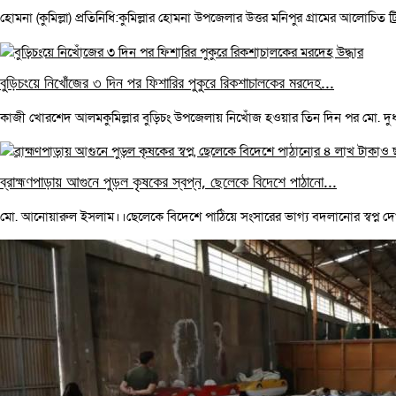
হোমনা (কুমিল্লা) প্রতিনিধি:কুমিল্লার হোমনা উপজেলার উত্তর মনিপুর গ্রামের আলোচিত ট্রি
বুড়িচংয়ে নিখোঁজের ৩ দিন পর ফিশারির পুকুরে রিকশাচালকের মরদেহ...
কাজী খোরশেদ আলমকুমিল্লার বুড়িচং উপজেলায় নিখোঁজ হওয়ার তিন দিন পর মো. দুধ 
ব্রাহ্মণপাড়ায় আগুনে পুড়ল কৃষকের স্বপ্ন, ছেলেকে বিদেশে পাঠানো...
মো. আনোয়ারুল ইসলাম।।ছেলেকে বিদেশে পাঠিয়ে সংসারের ভাগ্য বদলানোর স্বপ্ন দ