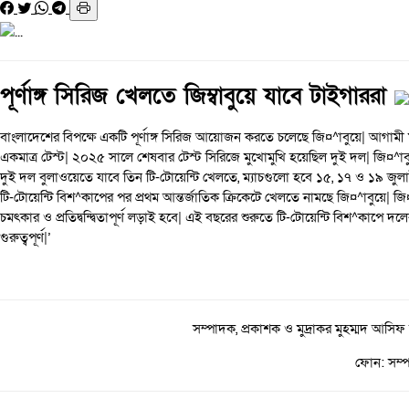
পূর্ণাঙ্গ সিরিজ খেলতে জিম্বাবুয়ে যাবে টাইগাররা
বাংলাদেশের বিপক্ষে একটি পূর্ণাঙ্গ সিরিজ আয়োজন করতে চলেছে জি¤^াবুয়ে| আগামী 
একমাত্র টেস্ট| ২০২৫ সালে শেষবার টেস্ট সিরিজে মুখোমুখি হয়েছিল দুই দল| জি¤^া
দুই দল বুলাওয়েতে যাবে তিন টি-টোয়েন্টি খেলতে, ম্যাচগুলো হবে ১৫, ১৭ ও ১৯ জু
টি-টোয়েন্টি বিশ^কাপের পর প্রথম আন্তর্জাতিক ক্রিকেটে খেলতে নামছে জি¤^াবুয়ে| 
চমৎকার ও প্রতিদ্বন্দ্বিতাপূর্ণ লড়াই হবে| এই বছরের শুরুতে টি-টোয়েন্টি বিশ^কাপে
গুরুত্বপূর্ণ|’
সম্পাদক, প্রকাশক ও মুদ্রাকর মুহম্মদ আসিফ
ফোন: সম্