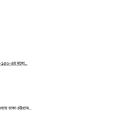
০-১৫০-এর মধ্যে...
ায় ঢাকা-চট্টগ্রাম...