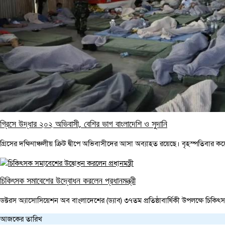
গ্রিসে উদ্ধার ২০২ অভিবাসী, বেশির ভাগ বাংলাদেশি ও সুদানি
গ্রিসের দক্ষিণাঞ্চলীয় ক্রিট দ্বীপে অভিবাসীদের আসা অব্যাহত রয়েছে। বৃহস্পতিবার ক
চিকিৎসক সমাবেশের উদ্বোধন করলেন প্রধানমন্ত্রী
ডক্টরস অ্যাসোসিয়েশন অব বাংলাদেশের (ড্যাব) ৩৭তম প্রতিষ্ঠাবার্ষিকী উপলক্ষে চিকি
আজকের তারিখ