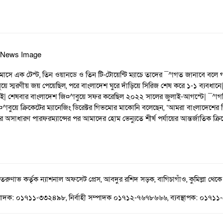
মাসে এক টেস্ট, তিন ওয়ানডে ও তিন টি-টোয়েন্টি ম্যাচে তাদের ¯^াগত জানাবে বলে গ
বুয়ে স্মরণীয় জয় পেয়েছিল, পরে বাংলাদেশ ঘুরে দাঁড়িয়ে সিরিজ শেষ করে ১-১ ব্যবধ
লাই| শেষবার বাংলাদেশ জি¤^াবুয়ে সফর করেছিল ২০২২ সালের জুলাই-আগস্টে| ¯^াগতিক
জি¤^াবুয়ে ক্রিকেটের ম্যানেজিং ডিরেক্টর গিভমোর মাকোনি বলেছেন, ‘আমরা বাংলাদেশ
 দলের অসাধারণ পারফরম্যান্সের পর আমাদের হোম ভেন্যুতে শীর্ষ পর্যায়ের আন্তর্জাতিক
 তরুণাভ কর্তৃক ন্যাশনাল অফসেট প্রেস, আবদুর রশিদ সড়ক, বাগিচাগাঁও, কুমিল্লা থেকে
পাদক: ০১৭১১-৩৩২৪৯৮, নির্বাহী সম্পাদক ০১৭১২-৭৬৭৮৬৬৬, ব্যবস্থাপক: ০১৭১