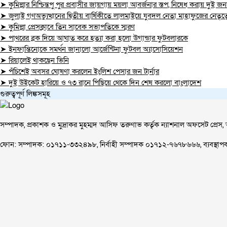
➤ কুমিল্লার নিশ্চিন্তপু পুর প্রবাসীর জায়গায় ময়লা আবর্জনার স্তপ, নিষেধ করায় দুই
➤ জুলাই গণঅভ্যুত্থানের দ্বিতীয় বার্ষিকীতে লালমাইয়ে যুবদল নেতা মাহাফুজের নেতৃত্
➤ কুমিল্লা প্রেসক্লাবে তিন সাবেক সভাপতিকে স্মরণ
➤ পাথরের ব্লক দিয়ে আঘাত করে হত্যা করা হলো উগান্ডার ফুটবলারকে
➤ ইনফান্তিনোকে সমর্থন জানালো আর্জেন্টিনা ফুটবল অ্যাসোসিয়েশন
➤ রিয়ালেই থাকছেন ভিনি
➤ পঁচিশেই অবসর ঘোষণা করলেন ইংলিশ পেসার জন টার্নার
➤ দুই উইকেট হারিয়ে ও ৭৩ রানে পিছিয়ে থেকে দিন শেষ করলো বাংলাদেশ
গুরুত্বপূর্ণ লিঙ্কসমূহ
সম্পাদক, প্রকাশক ও মুদ্রাকর মুহম্মদ আসিফ তরুণাভ কর্তৃক ন্যাশনাল অফসেট প্রেস, 
ফোন: সম্পাদক: ০১৭১১-৩৩২৪৯৮, নির্বাহী সম্পাদক ০১৭১২-৭৬৭৮৬৬৬, ব্যবস্থ