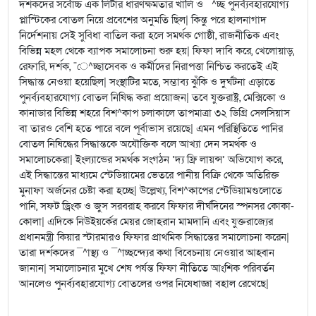
দর্শকদের সর্বোচ্চ এক লিটার ধারণক্ষমতার খালি ও ¯^চ্ছ পুনর্ব্যবহারযোগ্য
প্লাস্টিকের বোতল নিয়ে প্রবেশের অনুমতি ছিল| কিন্তু পরে হালনাগাদ
নির্দেশনায় সেই সুবিধা বাতিল করা হলে সমর্থক গোষ্ঠী, রাজনীতিক এবং
বিভিন্ন মহল থেকে ব্যাপক সমালোচনা শুরু হয়| ফিফা দাবি করে, খেলোয়াড়,
রেফারি, দর্শক, ¯ে^চ্ছাসেবক ও কর্মীদের নিরাপত্তা নিশ্চিত করতেই এই
সিদ্ধান্ত নেওয়া হয়েছিল| সংস্থাটির মতে, সম্ভাব্য ঝুঁকি ও দুর্ঘটনা এড়াতে
পুনর্ব্যবহারযোগ্য বোতল নিষিদ্ধ করা প্রয়োজন| তবে যুক্তরাষ্ট্র, মেক্সিকো ও
কানাডার বিভিন্ন শহরে বিশ^কাপ চলাকালে তাপমাত্রা ৩২ ডিগ্রি সেলসিয়াস
বা তারও বেশি হতে পারে বলে পূর্বাভাস রয়েছে| এমন পরিস্থিতিতে পানির
বোতল নিষিদ্ধের সিদ্ধান্তকে অযৌক্তিক বলে আখ্যা দেন সমর্থক ও
সমালোচকেরা| ইংল্যান্ডের সমর্থক সংগঠন ‘দ্য ফ্রি লায়ন্স’ অভিযোগ করে,
এই সিদ্ধান্তের মাধ্যমে স্টেডিয়ামের ভেতরে পানীয় বিক্রি থেকে অতিরিক্ত
মুনাফা অর্জনের চেষ্টা করা হচ্ছে| উল্লেখ্য, বিশ^কাপের স্টেডিয়ামগুলোতে
পানি, সফট ড্রিংক ও জুস সরবরাহ করবে ফিফার দীর্ঘদিনের স্পনসর কোকা-
কোলা| এদিকে নিউইয়র্কের মেয়র জোহরান মামদানি এবং যুক্তরাজ্যের
প্রধানমন্ত্রী কিয়ার স্টারমারও ফিফার প্রাথমিক সিদ্ধান্তের সমালোচনা করেন|
তারা দর্শকদের ¯^াস্থ্য ও ¯^াচ্ছন্দ্যের কথা বিবেচনায় নেওয়ার আহ্বান
জানান| সমালোচনার মুখে শেষ পর্যন্ত ফিফা নীতিতে আংশিক পরিবর্তন
আনলেও পুনর্ব্যবহারযোগ্য বোতলের ওপর নিষেধাজ্ঞা বহাল রেখেছে|