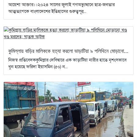
আয়েশা আক্তার।।২০২৪ সালের জুলাই গণঅভ্যুত্থানে ছাত্র-জনতার
আত্মত্যাগকে বাংলাদেশের ইতিহাসের গুরুত্বপূর্...
কুমিল্লায় বাড়ির মালিককে হত্যা করলো ভাড়াটিয়া ৯ পলিথিনে মোড়ানো...
নিজস্ব প্রতিবেদককুমিল্লার দেবিদ্বারে এক ভাড়াটিয়া নারীর হাতে নৃশংসভাবে
খুন হয়েছে ফরিদা ইয়াসমিন (৫০) ন...