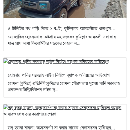
৫ মিনিটের পথ পাড়ি দিতে ২ ঘণ্টা, কুমিল্লার আমতলীতে খানাখন্দে...
মো.জাকির হোসেনঢাকা-চট্টগ্রাম মহাসড়কের কুমিল্লার আমতলী এলাকায়
মাত্র প্রায় আধা কিলোমিটার সড়কের বেহাল অ...
হোমনায় পানির সরবরাহ লাইন নির্মাণে ব্যাপক অনিয়মের অভিযোগ
হোমনা (কুমিল্লা) প্রতিনিধি:কুমিল্লার হোমনা পৌরসভায় সুপেয় পানি সরবরাহ
প্রকল্পের ডিস্ট্রিবিউশন লাইন স্...
তনু হত্যা মামলা: আত্মসমর্পণ না করায় সাবেক সেনাসদস্য হাফিজুর...