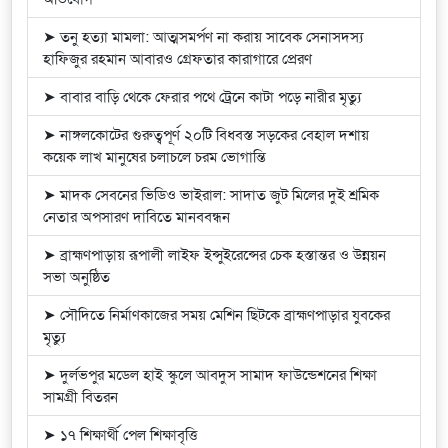
➤ তনু হত্যা মামলা: আত্মসমর্পণ না করায় সাবেক সেনাসদস্য
হাফিজুর রহমান আবারও গ্রেফতার কারাগারে প্রেরণ
➤ বাবার বাড়ি থেকে ফেরার পথে ট্রেনে কাটা পড়ে নারীর মৃত্যু
➤ নাঙ্গলকোটের গুরুত্বপূর্ণ ২০টি বিধবস্ত সড়কের বেহাল দশায়
কয়েক লাখ মানুষের চলাচলে চরম ভোগান্তি
➤ মাদক সেবনের ভিডিও ভাইরাল: সাদাত জুট মিলের দুই শ্রমিক
নেতার অপসারণ দাবিতে মানববন্ধন
➤ ব্রাহ্মণপাড়ায় রূপালী লাইফ ইন্সুইরেন্সের চেক হস্তান্তর ও উন্নয়ন
সভা অনুষ্ঠিত
➤ সৌদিতে নির্মাণকাজের সময় মেশিন ছিটকে ব্রাহ্মণপাড়ার যুবকের
মৃত্যু
➤ দুর্লভপুর মডেল হাই স্কুলে আবদুস সামাদ ফাউন্ডেশনের শিক্ষা
সামগ্রী বিতরন
➤ ১৭ শিক্ষার্থী পেল শিক্ষাবৃত্তি