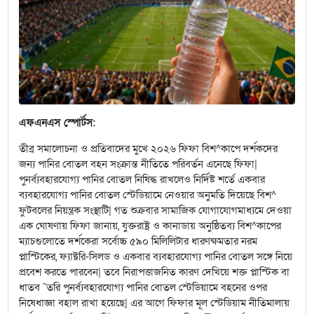
এফএনএস স্পোর্টস:
তীব্র সমালোচনা ও প্রতিবাদের মুখে ২০২৬ ফিফা বিশ^কাপে দর্শকদের
জন্য পানির বোতল বহন সংক্রান্ত নীতিতে পরিবর্তন এনেছে ফিফা|
পুনর্ব্যবহারযোগ্য পানির বোতল নিষিদ্ধ রাখলেও নির্দিষ্ট শর্তে একবার
ব্যবহারযোগ্য পানির বোতল স্টেডিয়ামে নেওয়ার অনুমতি দিয়েছে বিশ^
ফুটবলের নিয়ন্ত্রক সংস্থাটি| গত শুক্রবার সামাজিক যোগাযোগমাধ্যমে দেওয়া
এক ঘোষণায় ফিফা জানায়, যুক্তরাষ্ট্র ও কানাডায় অনুষ্ঠিতব্য বিশ^কাপের
ম্যাচগুলোতে দর্শকেরা সর্বোচ্চ ৫৯০ মিলিলিটার ধারণক্ষমতার নরম
প্লাস্টিকের, ফ্যাক্টরি-সিলড ও একবার ব্যবহারযোগ্য পানির বোতল সঙ্গে নিয়ে
প্রবেশ করতে পারবেন| তবে নিরাপত্তাজনিত কারণ দেখিয়ে শক্ত প্লাস্টিক বা
ধাতব ˆতরি পুনর্ব্যবহারযোগ্য পানির বোতল স্টেডিয়ামে বহনের ওপর
নিষেধাজ্ঞা বহাল রাখা হয়েছে| এর আগে ফিফার মূল স্টেডিয়াম নীতিমালায়