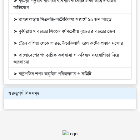
➤ কুমিল্লা পদুয়ার বাজারে ব্যবসায়িক কোটি টাকা আত্মসাৎতের
অভিযোগ
➤ ব্রাহ্মণপাড়ায় সিএনজি-অটোরিকশা সংঘর্ষে ১০ জন আহত
➤ কুমিল্লায় ৭ বছরের শিশুকে ধর্ষণচেষ্টায় বৃদ্ধের ৫ বছরের জেল
➤ ট্রেনে রাশিয়া থেকে ভারত, উচ্চাভিলাষী রেল রুটের প্রস্তাব মস্কোর
➤ বাংলাদেশের গণতান্ত্রিক অগ্রযাত্রা ও ভবিষ্যৎ সহযোগিতা নিয়ে
আলোচনা
➤ রাষ্ট্রপতির শপথ অনুষ্ঠান পরিচালনায় ৬ কমিটি
গুরুত্বপূর্ণ লিঙ্কসমূহ