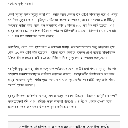
সংখ্যাও বৃদ্ধি পাচ্ছে।
জেলা স্বাস্থ্য বিভাগ সূত্রে জানা যায়, চলতি বছরে জেলায় হাম রোগে আক্রান্ত হয়ে এ পর্যন্ত
১০ শিশুর মৃত্যু হয়েছে। কুমিল্লা মেডিকেল কলেজ হাসপাতাল, সদর হাসপাতাল এবং বিভিন্ন
উপজেলা স্বাস্থ্য কমপ্লেক্সে হাম আক্রান্ত মোট ১ হাজার ৬০৩ জন শিশু ভর্তি হয়েছে। এর
মধ্যে বর্তমানে ৯৮ জন শিশু বিভিন্ন হাসপাতালে চিকিৎসাধীন রয়েছে। চিকিৎসা শেষে ১ হাজার
৫০৫ জন শিশু হাসপাতাল ত্যাগ করেছে।
অন্যদিকে, জেলা সদর হাসপাতাল ও উপজেলা স্বাস্থ্য কমপ্লেক্সগুলোতে ডেঙ্গু আক্রান্ত হয়ে
মোট ২১৬ জন রোগী ভর্তি হয়েছেন। তাদের মধ্যে বর্তমানে তিনজন রোগী সরকারি হাসপাতালে
চিকিৎসাধীন রয়েছেন। বাকি ২১৩ জন চিকিৎসা নিয়ে সুস্থ হয়ে হাসপাতাল ছেড়েছেন।
সংশ্লিষ্ট সূত্র জানায়, হাম ও ডেঙ্গু রোগ প্রতিরোধে জেলা ও উপজেলা পর্যায়ে স্বাস্থ্য বিভাগের
উদ্যোগে জনসচেতনতামূলক কার্যক্রম অব্যাহত রয়েছে। স্বাস্থ্যকর্মীরা নিয়মিতভাবে জনগণের
মধ্যে সচেতনতা বৃদ্ধি, পরিচ্ছন্নতা বজায় রাখা এবং প্রয়োজনীয় স্বাস্থ্যবিধি অনুসরণের বিষয়ে
পরামর্শ প্রদান করছেন।
স্বাস্থ্য বিভাগের কর্মকর্তারা জানান, হাম ও ডেঙ্গুর সংক্রমণ নিয়ন্ত্রণে টিকাদান কর্মসূচির পাশাপাশি
জনসচেতনতা বৃদ্ধি এবং প্রতিরোধমূলক ব্যবস্থা গ্রহণের ওপর বিশেষ গুরুত্ব দেওয়া হচ্ছে।
জনগণকে সতর্ক ও সচেতন থাকার আহ্বান জানিয়েছেন তারা।
সম্পাদক, প্রকাশক ও মুদ্রাকর মুহম্মদ আসিফ তরুণাভ কর্তৃক