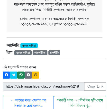
ন্যাশনাল অফসেট প্রেস, আবদুর রশিদ সড়ক, বাগিচাগাঁও, কুমিল্লা
থেকে প্রকাশিত। নির্বাহী সম্পাদক: আরিফ অরুণাভ,
ফোন: সম্পাদক: ০১৭১১-৩৩২৪৯৮, নির্বাহী সম্পাদক
০১৭১২-৭৬৭৮৬৬৬, ব্যবস্থাপক: ০১৭১১-৫৭০৬৯৪।
ক্যাটেগরি:
বৃহত্তর কুমিল্লা
ট্যাগ:
বৃহত্তর কুমিল্লা
আন্তর্জাতিক
রাজনীতি
এই সংবাদটি শেয়ার করুন
Copy Link
← আগের খবর: জেলার পর
পরবর্তী খবর →: দীর্ঘ ঈদ ছুটি শেষে
বিভাগেও শ্রেষ্ঠ হলেন...
আগামীকাল খু...