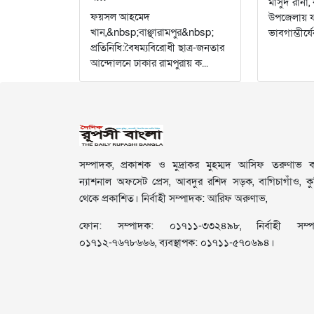
​মাসুদ রানা, 
ফয়সল আহমেদ
উপজেলায় যথ
খান,&nbsp;বাঞ্ছারামপুর&nbsp;
ভাবগাম্ভীর্য
প্রতিনিধি:বৈষম্যবিরোধী ছাত্র-জনতার
আন্দোলনে ঢাকার রামপুরায় ক...
সম্পাদক, প্রকাশক ও মুদ্রাকর মুহম্মদ আসিফ তরুণাভ কর
ন্যাশনাল অফসেট প্রেস, আবদুর রশিদ সড়ক, বাগিচাগাঁও, কুমি
থেকে প্রকাশিত। নির্বাহী সম্পাদক: আরিফ অরুণাভ,
ফোন: সম্পাদক: ০১৭১১-৩৩২৪৯৮, নির্বাহী সম্প
০১৭১২-৭৬৭৮৬৬৬, ব্যবস্থাপক: ০১৭১১-৫৭০৬৯৪।