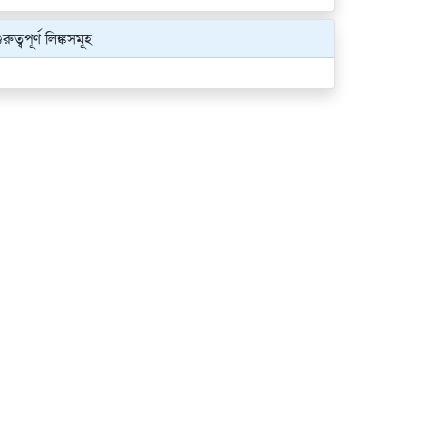
ুরুত্বপূর্ণ লিঙ্কসমূহ