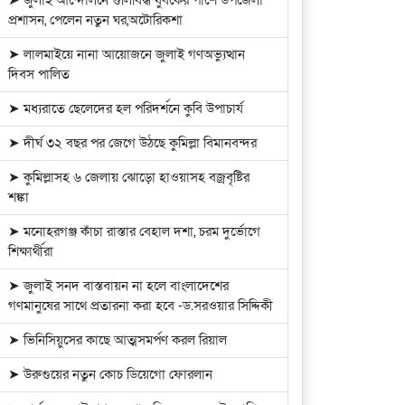
➤ জুলাই আন্দোলনে গুলিবিদ্ধ যুবকের পাশে উপজেলা
প্রশাসন, পেলেন নতুন ঘর,অটোরিকশা
➤ লালমাইয়ে নানা আয়োজনে জুলাই গণঅভ্যুত্থান
দিবস পালিত
➤ মধ্যরাতে ছেলেদের হল পরিদর্শনে কুবি উপাচার্য
➤ দীর্ঘ ৩২ বছর পর জেগে উঠছে কুমিল্লা বিমানবন্দর
➤ কুমিল্লাসহ ৬ জেলায় ঝোড়ো হাওয়াসহ বজ্রবৃষ্টির
শঙ্কা
➤ মনোহরগঞ্জ কাঁচা রাস্তার বেহাল দশা, চরম দুর্ভোগে
শিক্ষার্থীরা
➤ জুলাই সনদ বাস্তবায়ন না হলে বাংলাদেশের
গণমানুষের সাথে প্রতারনা করা হবে -ড.সরওয়ার সিদ্দিকী
➤ ভিনিসিয়ুসের কাছে আত্মসমর্পণ করল রিয়াল
➤ উরুগুয়ের নতুন কোচ ডিয়েগো ফোরলান