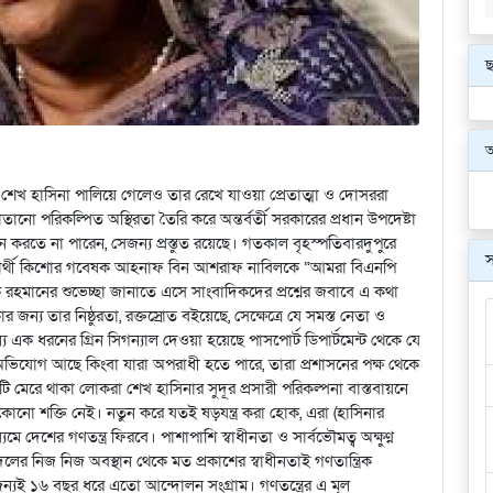
ছ
 শেখ হাসিনা পালিয়ে গেলেও তার রেখে যাওয়া প্রেতাত্মা ও দোসররা
াতানো পরিকল্পিত অস্থিরতা তৈরি করে অন্তর্বর্তী সরকারের প্রধান উপদেষ্টা
্বাচন করতে না পারেন, সেজন্য প্রস্তুত রয়েছে। গতকাল বৃহস্পতিবারদুপুরে
স
শিক্ষার্থী কিশোর গবেষক আহনাফ বিন আশরাফ নাবিলকে “আমরা বিএনপি
েক রহমানের শুভেচ্ছা জানাতে এসে সাংবাদিকদের প্রশ্নের জবাবে এ কথা
্য তার নিষ্ঠুরতা, রক্তস্রোত বইয়েছে, সেক্ষেত্রে যে সমস্ত নেতা ও
য এক ধরনের গ্রিন সিগন্যাল দেওয়া হয়েছে পাসপোর্ট ডিপার্টমেন্ট থেকে যে
 অভিযোগ আছে কিংবা যারা অপরাধী হতে পারে, তারা প্রশাসনের পক্ষ থেকে
টি মেরে থাকা লোকরা শেখ হাসিনার সুদূর প্রসারী পরিকল্পনা বাস্তবায়নে
ো শক্তি নেই। নতুন করে যতই ষড়যন্ত্র করা হোক, এরা (হাসিনার
যমে দেশের গণতন্ত্র ফিরবে। পাশাপাশি স্বাধীনতা ও সার্বভৌমত্ব অক্ষুণ্ণ
ের নিজ নিজ অবস্থান থেকে মত প্রকাশের স্বাধীনতাই গণতান্ত্রিক
র জন্যই ১৬ বছর ধরে এতো আন্দোলন সংগ্রাম। গণতন্ত্রের এ মূল