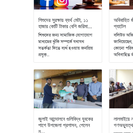
শিশুদের সুরক্ষায় ব্যর্থ মেটা, ১১
অবিবাহিত জ
হাজার কোটি টাকার বেশি জরিমা...
প্যাটেল
শিশুদের জন্য সামাজিক যোগাযোগ
বলিউড অভিন
মাধ্যমের ঝুঁকি সম্পর্কে যথাযথ
জানিয়েছেন
সতর্কতা দিতে ব্যর্থ হওয়ায় জনপ্রিয়
কোনো পরিক
প্রযুক্...
অবিবাহিত জ
জুলাই আন্দোলনে গুলিবিদ্ধ যুবকের
লালমাইয়ে 
পাশে উপজেলা প্রশাসন, পেলেন
গণঅভ্যুত্থ
ন...