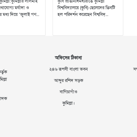
কুমিল্লা:কুমিল্লার লালমাই
‎‎কুবি প্রতিনিধি‎‎মধ্যরাতে কুমিল্লা
াযোগ্য মর্যাদা ও
বিশ্ববিদ্যালয়ে (কুবি) ছেলেদের তিনটি
ের মধ্য দিয়ে ‘জুলাই গণ...
হল পরিদর্শন করেছেন বিশ্ববিদ্...
অফিসের ঠিকানা
২৪৬ রূপসী বাংলা ভবন
স
্তৃক
ল্লা
আব্দুর রশিদ সড়ক
বাগিচাগাঁও
াদক
কুমিল্লা।