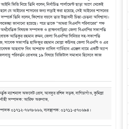
নি ভিত্তি নিয়ে তিনি বলেন, নির্বাচিত পার্লামেন্ট ছাড়া আগে থেকেই
াহলে যে আইনের শাসনের জন্য লড়াই করা হয়েছে, সেই আইনের শাসনের
সম্পর্কে তিনি বলেন, কিশোর বয়সে তার উদ্ভাবনী চিন্তা-চেতনা অবিশ্বাস্য।
ে শুভেচ্ছা জানানো হয়েছে। পরে তাকে “আমরা বিএনপি পরিবারের” পক্ষ
 অর্থনৈতিক বিষয়ক সম্পাদক ও ব্রাহ্মণবাড়িয়া জেলা বিএনপির সভাপতি
হ্বায়ক আতিকুর রহমান রুমন, জেলা বিএনপির সিনিয়র সহ-সভাপতি
জ, সাবেক সভাপতি হাফিজুর রহমান মোল্লা কচিসহ জেলা বিএনপি ও এর
োর গবেষক আহনাফ বিন আশরাফ নাবিল গার্ডিয়ান এঞ্জেল নামে একটি অ্যাপ
িত, জলবায়ু পরিবর্তন রোধসহ ১৯ বিষয়ে ডিজিটাল সমাধান হিসেবে কাজ
্তৃক ন্যাশনাল অফসেট প্রেস, আবদুর রশিদ সড়ক, বাগিচাগাঁও, কুমিল্লা
ির্বাহী সম্পাদক: আরিফ অরুণাভ,
সম্পাদক ০১৭১২-৭৬৭৮৬৬৬, ব্যবস্থাপক: ০১৭১১-৫৭০৬৯৪।