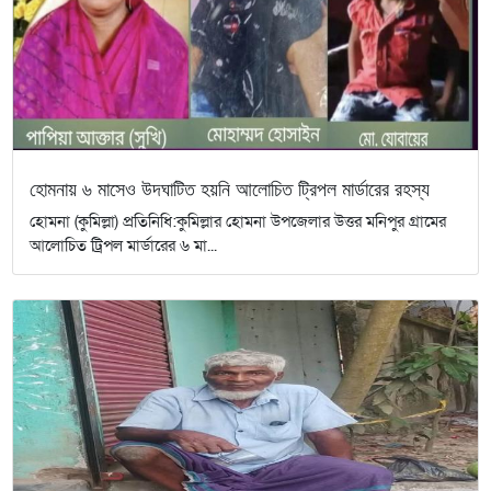
হোমনায় ৬ মাসেও উদঘাটিত হয়নি আলোচিত ট্রিপল মার্ডারের রহস্য
হোমনা (কুমিল্লা) প্রতিনিধি:কুমিল্লার হোমনা উপজেলার উত্তর মনিপুর গ্রামের
আলোচিত ট্রিপল মার্ডারের ৬ মা...