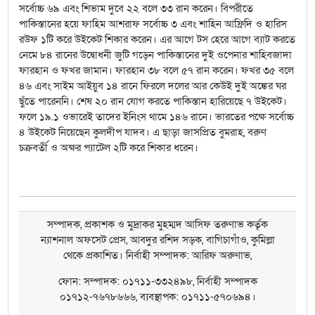
সর্বোচ্চ ৬৯ এবং শিভাম দুবে ২২ বলে ৩৩ রান করেন। বিপরীতে
পাকিস্তানের হয়ে ফাহিম আশরাফ সর্বোচ্চ ৩ এবং শাহিন আফ্রিদি ও হারিস
রউফ ১টি করে উইকেট শিকার করেন। এর আগে টস হেরে আগে ব্যাট করতে
নেমে ৮৪ রানের উদ্বোধনী জুটি গড়েন পাকিস্তানের দুই ওপেনার শাহিবজাদা
ফারহান ও ফখর জামান। ফারহান ৩৮ বলে ৫৭ রান করেন। ফখর ৩৫ বলে
৪৬ এবং সাইম আইয়ুব ১৪ রানে ফিরলে দলের আর কেউই দুই অঙ্কের ঘর
ছুঁতে পারেননি। শেষ ২০ রান যোগ করতে পাকিস্তান হারিয়েছে ৭ উইকেট।
ফলে ১৯.১ ওভারেই তাদের ইনিংস থামে ১৪৬ রানে। ভারতের পক্ষে সর্বোচ্চ
৪ উইকেট নিয়েছেন কুলদীপ যাদব। এ ছাড়া জাসপ্রিত বুমরাহ, বরুণ
চক্রবর্তী ও অক্ষর প্যাটেল ২টি করে শিকার ধরেন।
সম্পাদক, প্রকাশক ও মুদ্রাকর মুহম্মদ আসিফ তরুণাভ কর্তৃক
ন্যাশনাল অফসেট প্রেস, আবদুর রশিদ সড়ক, বাগিচাগাঁও, কুমিল্লা
থেকে প্রকাশিত। নির্বাহী সম্পাদক: আরিফ অরুণাভ,
ফোন: সম্পাদক: ০১৭১১-৩৩২৪৯৮, নির্বাহী সম্পাদক
০১৭১২-৭৬৭৮৬৬৬, ব্যবস্থাপক: ০১৭১১-৫৭০৬৯৪।