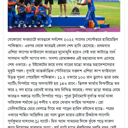
যেকোনো ফরম্যাটে ভারতকে সর্বশেষ ২০২২ সালের সেপ্টেম্বরে হারিয়েছিল
পাকিস্তান। এরপর থেকে ভারতই কেবল শেষ হাসি হেসেছে। প্রথমবার
এশিয়া কাপের ফাইনালে ভারতের মুখোমুখি হয়েও সেই খরা কাটাতে ব্যর্থ
সালমান আলি আগার দল। অবশ্য রোমাঞ্চকর এই মহারণের ফল এসেছে
শেষ ওভারে। ৫ উইকেটের জয়ে নবম বারের মতো ভারত মহাদেশসেরার
মুকুট পরল। দুবাই আন্তর্জাতিক স্টেডিয়ামে সপ্তদশ এশিয়া কাপ ফাইনালে
উড়ন্ত সূচনা পেয়েছিল পাকিস্তান। ১১.২ ওভারে ১০০ রান তুলেও তারা চরম
ব্যাটিং বিপর্যয়ে পড়ে অলআউট হয় ১৪৬ রানে। তিলক ভার্মার ফিফটিতে ভর
করে ২ বল হাতে রেখেই ভারত জয় নিশ্চিত করেছে। লক্ষ্য তাড়া করতে নেমে
ভারতও শুরুতে ব্যাটিং বিপর্যয়ে পড়ে। পুরো টুর্নামেন্টে দুর্দান্ত ফর্মে থাকা
অভিষেক শর্মাকে (৫) দলীয় ৭ রানে ফেরান ফাহিম আশরাফ। স্লো
ডেলিভারিতে মেরে খেলতে গিয়ে ধরা পড়েন হারিস রউফের হাতে। পরের
ওভারে শাহিন আফ্রিদির স্লো বলে তুলে মারার চেষ্টায় ঠিকঠাক লাগেনি
সূর্যকুমার যাদবের (১) ব্যাটে। মিড অফে সামনের দিকে ঝুঁকে পড়ে দারুণ
ক্যাচ নিয়েছেন সালমান আগা। সূর্য ব্যাট হাতে ধুঁকছিলেন চলতি বছর, সেই