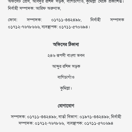
অফসেট প্রেস, আবদুর রশিদ সড়ক, বাগিচাগাঁও, কুমিল্লা থেকে প্রকাশিত।
নির্বাহী সম্পাদক: আরিফ অরুণাভ,
ফোন: সম্পাদক: ০১৭১১-৩৩২৪৯৮, নির্বাহী সম্পাদক
০১৭১২-৭৬৭৮৬৬৬, ব্যবস্থাপক: ০১৭১১-৫৭০৬৯৪।
অফিসের ঠিকানা
২৪৬ রূপসী বাংলা ভবন
আব্দুর রশিদ সড়ক
বাগিচাগাঁও
কুমিল্লা।
যোগাযোগ
সম্পাদক: ০১৭১১-৩৩২৪৯৮, বার্তা বিভাগ: ০১৯৭১-৩৩২৪৯৮, নির্বাহী
সম্পাদক: ০১৭১২-৭৬৭৮৬৬, ব্যবস্থাপক: ০১৭১১-৫৭০৬৯৪