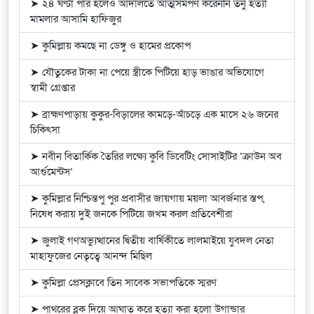
➤ ২৪ ঘণ্টা পার হলেও আদালতে আত্মসমর্পণ করেননি তনু হত্যা
মামলার আসামি হাফিজুর
➤ কুমিল্লায় কমছে না ডেঙ্গু ও হামের প্রকোপ
➤ যৌতুকের টাকা না পেয়ে স্ত্রীকে পিটিয়ে হাড় ভাঙার অভিযোগে
স্বামী গ্রেপ্তার
➤ ব্রাহ্মণপাড়ায় কুকুর-বিড়ালের কামড়ে-আঁচড়ে এক মাসে ২৬ জনের
চিকিৎসা
➤ নবীন বিতার্কিক তৈরির লক্ষ্যে কুবি ডিবেটিং সোসাইটির ‘ক্রাউন অব
আর্গুমেন্টস’
➤ কুমিল্লার নিশ্চিন্তপু পুর প্রবাসীর জায়গায় ময়লা আবর্জনার স্তপ,
নিষেধ করায় দুই জনকে পিটিয়ে জখম করল প্রতিবেশীরা
➤ জুলাই গণঅভ্যুত্থানের দ্বিতীয় বার্ষিকীতে লালমাইয়ে যুবদল নেতা
মাহাফুজের নেতৃত্বে আনন্দ মিছিল
➤ কুমিল্লা প্রেসক্লাবে তিন সাবেক সভাপতিকে স্মরণ
➤ পাথরের ব্লক দিয়ে আঘাত করে হত্যা করা হলো উগান্ডার