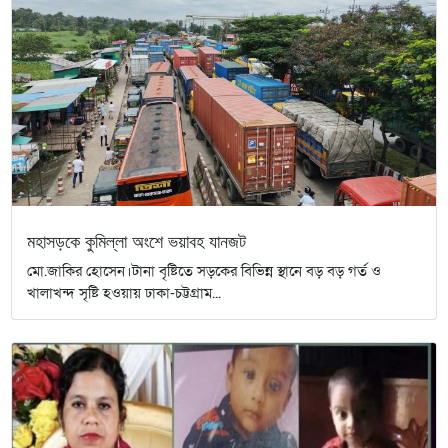
মহাসড়কে কুমিল্লা অংশে ভয়াবহ যানজট
মো.জাকির হোসেন।টানা বৃষ্টিতে সড়কের বিভিন্ন স্থানে বড় বড় গর্ত ও
খালাখন্দ সৃষ্টি হওয়ায় ঢাকা-চট্টগ্রাম...