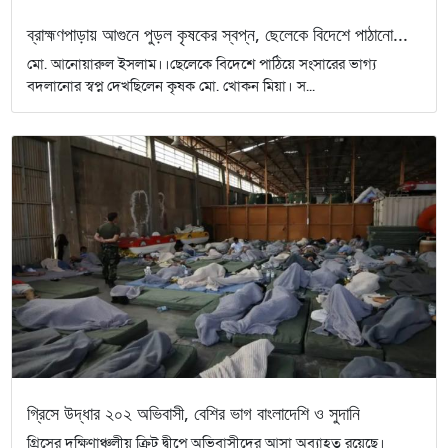
ব্রাহ্মণপাড়ায় আগুনে পুড়ল কৃষকের স্বপ্ন, ছেলেকে বিদেশে পাঠানো...
মো. আনোয়ারুল ইসলাম।।ছেলেকে বিদেশে পাঠিয়ে সংসারের ভাগ্য
বদলানোর স্বপ্ন দেখছিলেন কৃষক মো. খোকন মিয়া। স...
গ্রিসে উদ্ধার ২০২ অভিবাসী, বেশির ভাগ বাংলাদেশি ও সুদানি
গ্রিসের দক্ষিণাঞ্চলীয় ক্রিট দ্বীপে অভিবাসীদের আসা অব্যাহত রয়েছে।