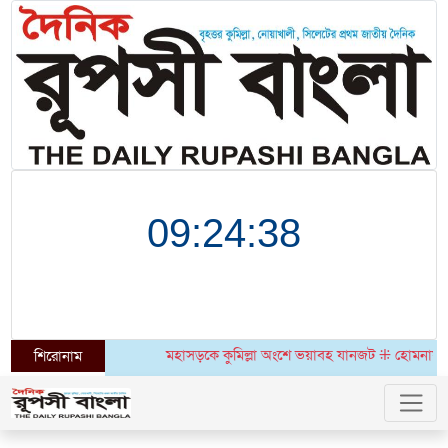
মহাসড়কে কুমিল্লা অংশে ভয়াবহ যানজট ⁜ হোমনায় ৬ মাসেও উদঘাট
শিরোনাম