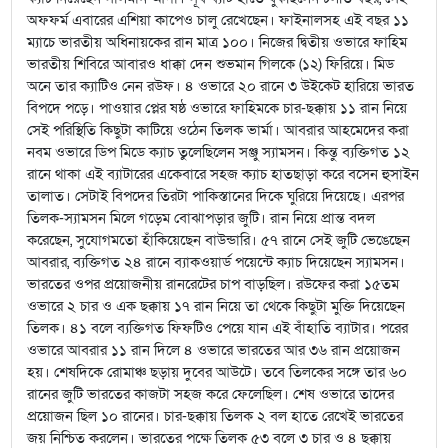
অফফর্ম এবারের এশিয়া কাপেও চালু রেখেছেন। ফাইনালসহ এই বছর ১১
ম্যাচে ভারতীয় অধিনায়কের রান মাত্র ১০০। নিজের দ্বিতীয় ওভারে ফাহিম
ভারতীয় শিবিরে আবারও ধাক্কা দেন শুভমান গিলকে (১২) ফিরিয়ে। মিড
অনে তার ক্যাটিও নেন রউফ। ৪ ওভারে ২০ রানে ৩ উইকেট হারিয়ে ভারত
বিপদে পড়ে। পাওয়ার প্লের ষষ্ঠ ওভারে ফাহিমকে চার-ছক্কায় ১১ রান নিয়ে
সেই পরিস্থিতি কিছুটা কাটিয়ে ওঠেন তিলক ভার্মা। আবরার আহমেদের করা
নবম ওভারে ডিপ মিডে ক্যাচ তুলেছিলেন সঞ্জু স্যামসন। কিন্তু ব্যক্তিগত ১২
রানে থাকা এই ব্যাটারের একেবারে সহজ ক্যাচ হাতছাড়া করে বসেন হুসাইন
তালাত। সেটাই বিপদের তিরটা পাকিস্তানের দিকে ঘুরিয়ে দিয়েছে। এরপর
তিলক-স্যামসন মিলে গড়েম বোঝাপড়ার জুটি। রান নিয়ে প্রান্ত বদল
করেছেন, সুযোগমতো হাঁকিয়েছেন বাউন্ডারি। ৫৭ রানে সেই জুটি ভেঙেছেন
আবরার, ব্যক্তিগত ২৪ রানে ব্যাকওয়ার্ড পয়েন্টে ক্যাচ দিয়েছেন স্যামসন।
ভারতের ওপর প্রয়োজনীয় রানরেটের চাপ বাড়ছিল। রউফের করা ১৫তম
ওভারে ২ চার ও এক ছক্কায় ১৭ রান নিয়ে তা থেকে কিছুটা মুক্তি দিয়েছেন
তিলক। ৪১ বলে ব্যক্তিগত ফিফটিও পেয়ে যান এই বাঁহাতি ব্যাটার। পরের
ওভারে আবরার ১১ রান দিলে ৪ ওভারে ভারতের আর ৩৬ রান প্রয়োজন
হয়। শেষদিকে রোমাঞ্চ ছড়ায় দুবের আউটে। তবে তিলকের সঙ্গে তার ৬০
রানের জুটি ভারতের কাজটা সহজ করে ফেলেছিল। শেষ ওভারে তাদের
প্রয়োজন ছিল ১০ রানের। চার-ছক্কায় তিলক ২ বল হাতে রেখেই ভারতের
জয় নিশ্চিত করলেন। ভারতের পক্ষে তিলক ৫৩ বলে ৩ চার ও ৪ ছক্কায়