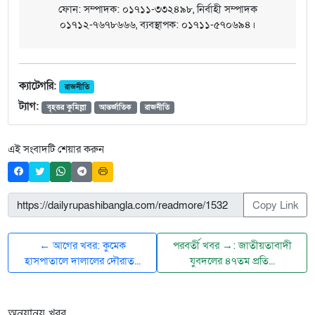
ফোন: সম্পাদক: ০১৭১১-৩৩২৪৯৮, নির্বাহী সম্পাদক
০১৭১২-৭৬৭৮৬৬৬, ব্যবস্থাপক: ০১৭১১-৫৭০৬৯৪।
ক্যাটেগরি:
রাজনীতি
ট্যাগ:
বৃহত্তর কুমিল্লা
আন্তর্জাতিক
রাজনীতি
এই সংবাদটি শেয়ার করুন
Copy Link
← আগের খবর: কুমেক
পরবর্তী খবর →: জাতীয়তাবাদী
হাসপাতালে দালালের দৌরাত্...
যুবদলের ৪৭তম প্রতি...
অন্যান্য খবর