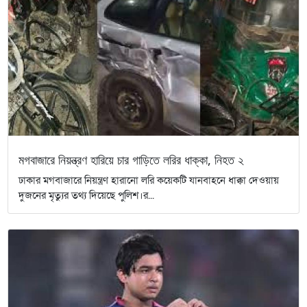
মগবাজারে নিয়ন্ত্রণ হারিয়ে চার গাড়িতে লরির ধাক্কা, নিহত ২
ঢাকার মগবাজারে নিয়ন্ত্রণ হারানো লরি কয়েকটি যানবাহনে ধাক্কা দেওয়ায়
দুজনের মৃত্যুর তথ্য দিয়েছে পুলিশ।র...