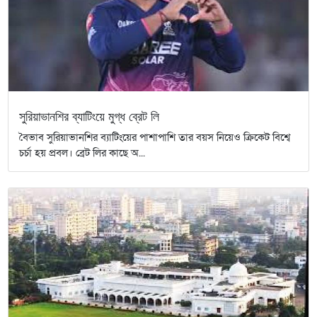
সুরিয়াভানশির ব্যাটিংয়ে মুগ্ধ ব্রেট লি
বৈভাব সুরিয়াভানশির ব্যাটিংয়ের পাশাপাশি তার বয়স নিয়েও ক্রিকেট বিশ্বে
চর্চা হয় প্রবল। ব্রেট লির কাছে অ...