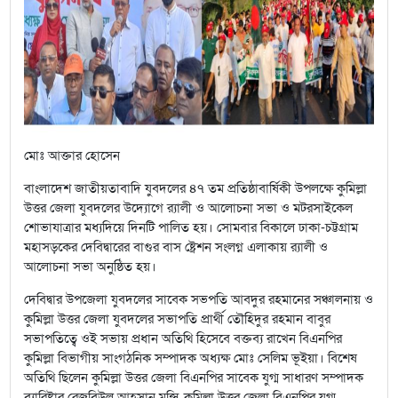
মোঃ আক্তার হোসেন
বাংলাদেশ জাতীয়তাবাদি যুবদলের ৪৭ তম প্রতিষ্ঠাবার্ষিকী উপলক্ষে কুমিল্লা
উত্তর জেলা যুবদলের উদ্যোগে র‌্যালী ও আলোচনা সভা ও মটরসাইকেল
শোভাযাত্রার মধ্যদিয়ে দিনটি পালিত হয়। সোমবার বিকালে ঢাকা-চট্টগ্রাম
মহাসড়কের দেবিদ্বারের বাগুর বাস ষ্ট্রেশন সংলগ্ন এলাকায় র‌্যালী ও
আলোচনা সভা অনুষ্ঠিত হয়।
দেবিদ্বার উপজেলা যুবদলের সাবেক সভপতি আবদুর রহমানের সঞ্চালনায় ও
কুমিল্লা উত্তর জেলা যুবদলের সভাপতি প্রার্থী তৌহিদুর রহমান বাবুর
সভাপতিত্বে ওই সভায় প্রধান অতিথি হিসেবে বক্তব্য রাখেন বিএনপির
কুমিল্লা বিভাগীয় সাংগঠনিক সম্পাদক অধ্যক্ষ মোঃ সেলিম ভূইয়া। বিশেষ
অতিথি ছিলেন কুমিল্লা উত্তর জেলা বিএনপির সাবেক যুগ্ম সাধারণ সম্পাদক
ব্যারিষ্টার রেজবিউল আহসান মুন্সি, কুমিল্লা উত্তর জেলা বিএনপির যুগ্ম