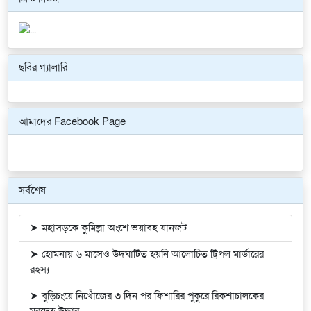
ছবির গ্যালারি
Previous
Next
আমাদের Facebook Page
সর্বশেষ
➤ মহাসড়কে কুমিল্লা অংশে ভয়াবহ যানজট
➤ হোমনায় ৬ মাসেও উদঘাটিত হয়নি আলোচিত ট্রিপল মার্ডারের
রহস্য
➤ বুড়িচংয়ে নিখোঁজের ৩ দিন পর ফিশারির পুকুরে রিকশাচালকের