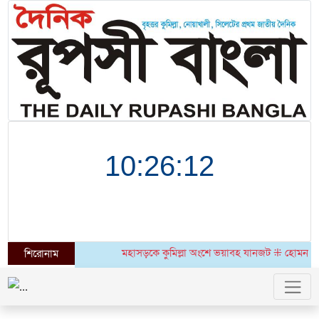
মহাসড়কে কুমিল্লা অংশে ভয়াবহ যানজট ⁜ হোমনায় ৬ মাসেও 
শিরোনাম