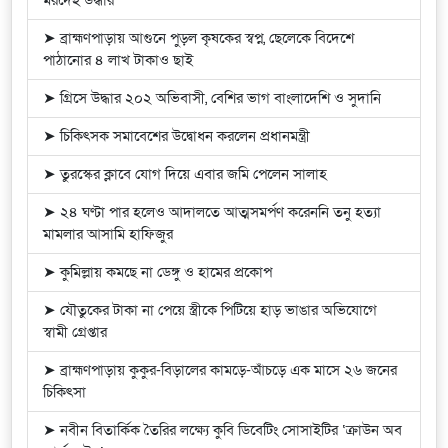
মরদেহ উদ্ধার
➤ ব্রাহ্মণপাড়ায় আগুনে পুড়ল কৃষকের স্বপ্ন, ছেলেকে বিদেশে
পাঠানোর ৪ লাখ টাকাও ছাই
➤ গ্রিসে উদ্ধার ২০২ অভিবাসী, বেশির ভাগ বাংলাদেশি ও সুদানি
➤ চিকিৎসক সমাবেশের উদ্বোধন করলেন প্রধানমন্ত্রী
➤ তুরস্কের ক্লাবে যোগ দিয়ে এবার জমি পেলেন সালাহ
➤ ২৪ ঘণ্টা পার হলেও আদালতে আত্মসমর্পণ করেননি তনু হত্যা
মামলার আসামি হাফিজুর
➤ কুমিল্লায় কমছে না ডেঙ্গু ও হামের প্রকোপ
➤ যৌতুকের টাকা না পেয়ে স্ত্রীকে পিটিয়ে হাড় ভাঙার অভিযোগে
স্বামী গ্রেপ্তার
➤ ব্রাহ্মণপাড়ায় কুকুর-বিড়ালের কামড়ে-আঁচড়ে এক মাসে ২৬ জনের
চিকিৎসা
➤ নবীন বিতার্কিক তৈরির লক্ষ্যে কুবি ডিবেটিং সোসাইটির ‘ক্রাউন অব