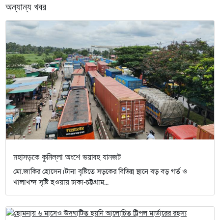
অন্যান্য খবর
মহাসড়কে কুমিল্লা অংশে ভয়াবহ যানজট
মো.জাকির হোসেন।টানা বৃষ্টিতে সড়কের বিভিন্ন স্থানে বড় বড় গর্ত ও
খালাখন্দ সৃষ্টি হওয়ায় ঢাকা-চট্টগ্রাম...