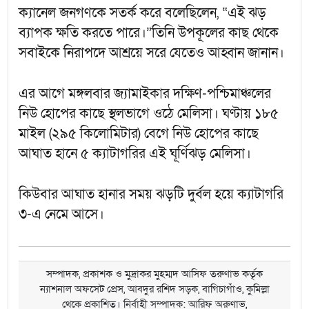
ক্যানেল জনগণকে সতর্ক করে বলেছিলেন, “এই ঝড়
ব্যাপক ক্ষতি করতে পারে।”তিনি উপকূলের কাছ থেকে
সবাইকে নিরাপদে আশ্রয়ে সরে যেতেও আহ্বান জানান।
এর আগে মঙ্গলবার জ্যামাইকার দক্ষিণ-পশ্চিমাঞ্চলের
নিউ হোপের কাছে স্থলভাগে ওঠে মেলিসা। ঘণ্টায় ১৮৫
মাইল (২৯৫ কিলোমিটার) বেগে নিউ হোপের কাছে
আঘাত হানে ৫ ক্যাটাগরির এই ঘূর্ণিঝড় মেলিসা।
কিউবার আঘাত হানার সময় ঝড়টি দুর্বল হয়ে ক্যাটাগরি
৩-এ নেমে আসে।
সম্পাদক, প্রকাশক ও মুদ্রাকর মুহম্মদ আসিফ তরুণাভ কর্তৃক
ন্যাশনাল অফসেট প্রেস, আবদুর রশিদ সড়ক, বাগিচাগাঁও, কুমিল্লা
থেকে প্রকাশিত। নির্বাহী সম্পাদক: আরিফ অরুণাভ,