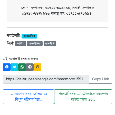
ফোন: সম্পাদক: ০১৭১১-৩৩২৪৯৮, নির্বাহী সম্পাদক
০১৭১২-৭৬৭৮৬৬৬, ব্যবস্থাপক: ০১৭১১-৫৭০৬৯৪।
ক্যাটেগরি:
আন্তর্জাতিক
ট্যাগ:
জাতীয়
আন্তর্জাতিক
রাজনীতি
এই সংবাদটি শেয়ার করুন
Copy Link
← আগের খবর: চৌদ্দগ্রামে
পরবর্তী খবর →: টেকনাফে ক্যাম্পের
বিপুল পরিমান ইয়া...
বাইরে আসা ১০...