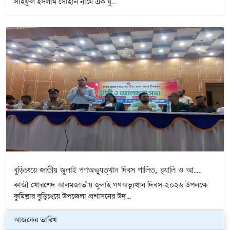
সাইফুল ইসলাম সোহান নামে এক যু...
বুড়িচংয়ে জাতীয় জুলাই গণঅভ্যুত্থান দিবস পালিত, র‍্যালি ও আ...
কাজী খোরশেদ আলমজাতীয় জুলাই গণঅভ্যুত্থান দিবস-২০২৬ উপলক্ষে
কুমিল্লার বুড়িচংয়ে উপজেলা প্রশাসনের উদ্...
আজকের তারিখ