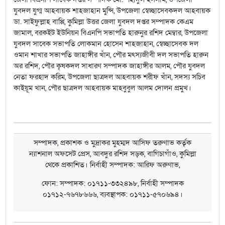
যুবদল যুগ্ম আহবায়ক শাহজাহান মুন্সি, উপজেলা স্বেচ্ছাসেবকদল আহবায়ক
ডা. সাইফুল্লাহ বাপ্পি, কুমিল্লা উত্তর জেলা যুবদল দপ্তর সম্পাদক কেএম
জামাল, বরকইট ইউনিয়ন বিএনপি সভাপতি হারুনুর রশিদ মেম্বার, উপজেলা
যুবদল সাবেক সভাপতি লোকমান হোসেন শাহজাহান, স্বেচ্ছাসেবক দল
ওমান শাখার সভাপতি জাহাঙ্গীর খাঁন, পৌর মৎস্যজীবী দল সভাপতি হারুন
অর রশিদ, পৌর কৃষকদল সাধারণ সম্পাদক জাহাঙ্গীর আলম, পৌর যুবদল
নেতা ফরহাদ করিম, উপজেলা ছাত্রদল আহবায়ক শরীফ খাঁন, সদস্য সচিব
কাইয়ূম খান, পৌর ছাত্রদল আহবায়ক মাহবুবুল আলম দোলন প্রমুখ।
সম্পাদক, প্রকাশক ও মুদ্রাকর মুহম্মদ আসিফ তরুণাভ কর্তৃক
ন্যাশনাল অফসেট প্রেস, আবদুর রশিদ সড়ক, বাগিচাগাঁও, কুমিল্লা
থেকে প্রকাশিত। নির্বাহী সম্পাদক: আরিফ অরুণাভ,
ফোন: সম্পাদক: ০১৭১১-৩৩২৪৯৮, নির্বাহী সম্পাদক
০১৭১২-৭৬৭৮৬৬৬, ব্যবস্থাপক: ০১৭১১-৫৭০৬৯৪।