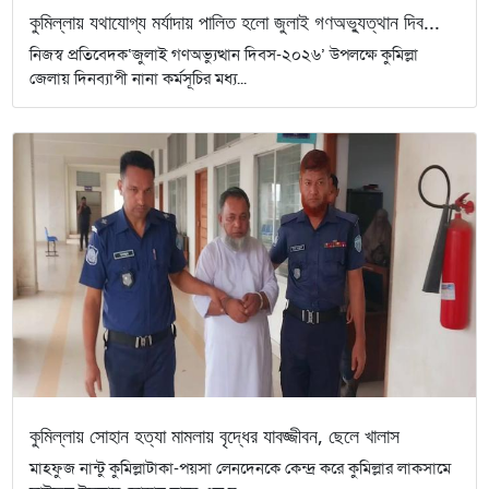
কুমিল্লায় যথাযোগ্য মর্যাদায় পালিত হলো জুলাই গণঅভ্যুত্থান দিব...
নিজস্ব প্রতিবেদক‘জুলাই গণঅভ্যুত্থান দিবস-২০২৬’ উপলক্ষে কুমিল্লা
জেলায় দিনব্যাপী নানা কর্মসূচির মধ্য...
কুমিল্লায় সোহান হত্যা মামলায় বৃদ্ধের যাবজ্জীবন, ছেলে খালাস
মাহফুজ নান্টু কুমিল্লাটাকা-পয়সা লেনদেনকে কেন্দ্র করে কুমিল্লার লাকসামে