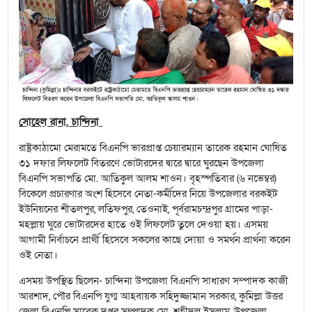
সোহেল রানা, চান্দিনা
রাষ্ট্রকাঠামো মেরামতে বিএনপি ভারপ্রাপ্ত চেয়ারম্যান তারেক রহমান ঘোষিত
৩১ দফার লিফলেট বিতরণে ভোটারদের দ্বারে দ্বারে ঘুরছেন উপজেলা
বিএনপি সভাপতি মো. আতিকুল আলম শাওন। বৃহস্পতিবার (৬ নভেম্বর)
বিকেলে প্রচারণার অংশ হিসেবে নেতা-কর্মীদের নিয়ে উপজেলার বরকইট
ইউনিয়নের শীতলপুর, লতিফপুর, তেওনাই, পূর্বরামচন্দ্রপুর গ্রামের পাড়া-
মহল্লায় ঘুরে ভোটারদের হাতে ওই লিফলেট তুলে দেওয়া হয়। এসময়
আগামী নির্বাচনে প্রার্থী হিসেবে সকলের কাছে দোয়া ও সমর্থন প্রার্থনা করেন
ওই নেতা।
এসময় উপস্থিত ছিলেন- চান্দিনা উপজেলা বিএনপি সাধারণ সম্পাদক কাজী
আরশাদ, পৌর বিএনপি যুগ্ম আহবায়ক সহিদুজ্জামান সরকার, কুমিল্লা উত্তর
জেলা বিএনপি সাবেক দপ্তর সম্পাদক মো. শহীদুল ইসলাম, উপজেলা