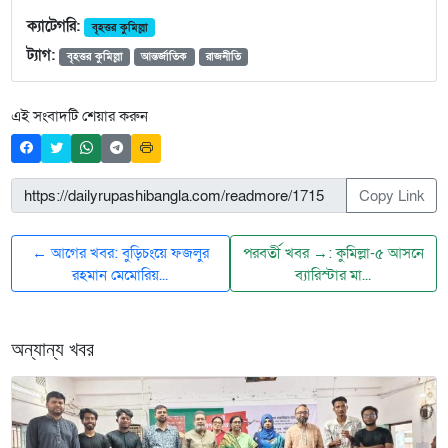
ক্যাটেগরি:
বৃহত্তর কুমিল্লা
ট্যাগ:
বৃহত্তর কুমিল্লা
আন্তর্জাতিক
রাজনীতি
এই সংবাদটি শেয়ার করুন
Copy Link
← আগের খবর: বুড়িচংয়ে ফজলুর
পরবর্তী খবর →: কুমিল্লা-৫ আসনে
রহমান মেমোরিয়...
ব্যারিস্টার মা...
অন্যান্য খবর