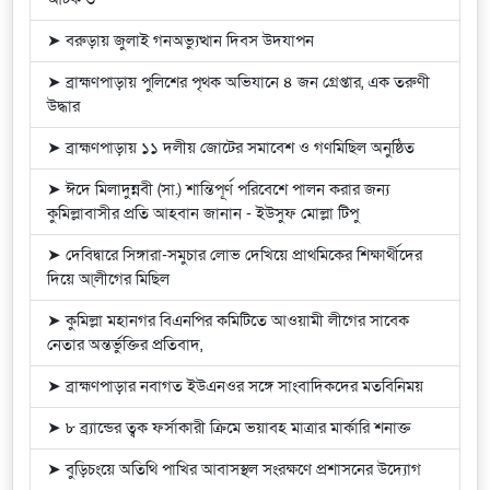
➤ বরুড়ায় জুলাই গনঅভ্যুত্থান দিবস উদযাপন
➤ ব্রাহ্মণপাড়ায় পুলিশের পৃথক অভিযানে ৪ জন গ্রেপ্তার, এক তরুণী
উদ্ধার
➤ ব্রাহ্মণপাড়ায় ১১ দলীয় জোটের সমাবেশ ও গণমিছিল অনুষ্ঠিত
➤ ঈদে মিলাদুন্নবী (সা.) শান্তিপূর্ণ পরিবেশে পালন করার জন্য
কুমিল্লাবাসীর প্রতি আহবান জানান - ইউসুফ মোল্লা টিপু
➤ দেবিদ্বারে সিঙ্গারা-সমুচার লোভ দেখিয়ে প্রাথমিকের শিক্ষার্থীদের
দিয়ে আ্লীগের মিছিল
➤ কুমিল্লা মহানগর বিএনপির কমিটিতে আওয়ামী লীগের সাবেক
নেতার অন্তর্ভুক্তির প্রতিবাদ,
➤ ব্রাহ্মণপাড়ার নবাগত ইউএনওর সঙ্গে সাংবাদিকদের মতবিনিময়
➤ ৮ ব্র্যান্ডের ত্বক ফর্সাকারী ক্রিমে ভয়াবহ মাত্রার মার্কারি শনাক্ত
➤ বুড়িচংয়ে অতিথি পাখির আবাসস্থল সংরক্ষণে প্রশাসনের উদ্যোগ