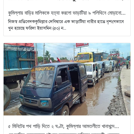
কুমিল্লায় বাড়ির মালিককে হত্যা করলো ভাড়াটিয়া ৯ পলিথিনে মোড়ানো...
নিজস্ব প্রতিবেদককুমিল্লার দেবিদ্বারে এক ভাড়াটিয়া নারীর হাতে নৃশংসভাবে
খুন হয়েছে ফরিদা ইয়াসমিন (৫০) ন...
৫ মিনিটের পথ পাড়ি দিতে ২ ঘণ্টা, কুমিল্লার আমতলীতে খানাখন্দে...