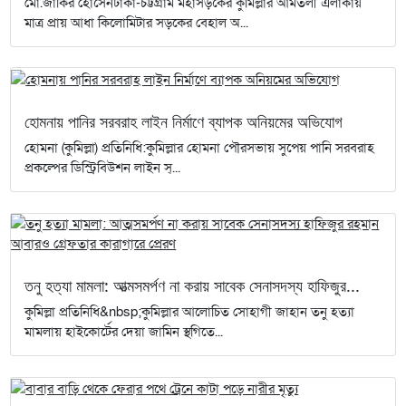
মো.জাকির হোসেনঢাকা-চট্টগ্রাম মহাসড়কের কুমিল্লার আমতলী এলাকায়
মাত্র প্রায় আধা কিলোমিটার সড়কের বেহাল অ...
হোমনায় পানির সরবরাহ লাইন নির্মাণে ব্যাপক অনিয়মের অভিযোগ
হোমনা (কুমিল্লা) প্রতিনিধি:কুমিল্লার হোমনা পৌরসভায় সুপেয় পানি সরবরাহ
প্রকল্পের ডিস্ট্রিবিউশন লাইন স্...
তনু হত্যা মামলা: আত্মসমর্পণ না করায় সাবেক সেনাসদস্য হাফিজুর...
কুমিল্লা প্রতিনিধি&nbsp;কুমিল্লার আলোচিত সোহাগী জাহান তনু হত্যা
মামলায় হাইকোর্টের দেয়া জামিন স্থগিতে...