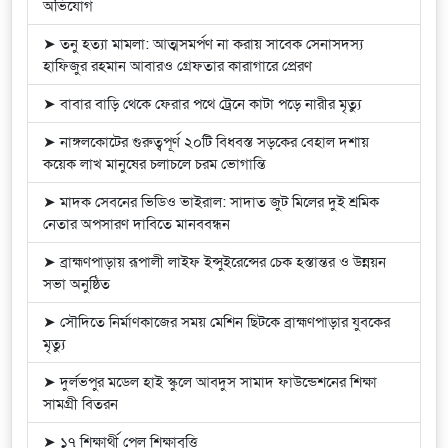
অভিযোগ
➤ তনু হত্যা মামলা: আত্মসমর্পণ না করায় সাবেক সেনাসদস্য
হাফিজুর রহমান আবারও গ্রেফতার কারাগারে প্রেরণ
➤ বাবার বাড়ি থেকে ফেরার পথে ট্রেনে কাটা পড়ে নারীর মৃত্যু
➤ নাঙ্গলকোটের গুরুত্বপূর্ণ ২০টি বিধবস্ত সড়কের বেহাল দশায়
কয়েক লাখ মানুষের চলাচলে চরম ভোগান্তি
➤ মাদক সেবনের ভিডিও ভাইরাল: সাদাত জুট মিলের দুই শ্রমিক
নেতার অপসারণ দাবিতে মানববন্ধন
➤ ব্রাহ্মণপাড়ায় রূপালী লাইফ ইন্সুইরেন্সের চেক হস্তান্তর ও উন্নয়ন
সভা অনুষ্ঠিত
➤ সৌদিতে নির্মাণকাজের সময় মেশিন ছিটকে ব্রাহ্মণপাড়ার যুবকের
মৃত্যু
➤ দুর্লভপুর মডেল হাই স্কুলে আবদুস সামাদ ফাউন্ডেশনের শিক্ষা
সামগ্রী বিতরন
➤ ১৭ শিক্ষার্থী পেল শিক্ষাবৃত্তি