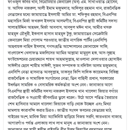
ফাওজুল কবির খান, বিগ্রেডিয়ার জেনারেল (অব) এম. সাখাওয়াত হোসেন,
ড. আসিফ নজরুল, আলী ইমাম মজুমদার, আদিলুর রহমান খান, রাজনৈতিক
নেতাদের মধ্যে জামায়াতে ইসলামী আমির ডা. শফিকুর রহমান, বিএনপির
মহাসচিব মির্জা ফখরুল ইসলাম আলমগীর, বিএনপির স্থায়ী কমিটির সদস্য
সালাহউদ্দিন আহমদ, মির্জা আববাস, আবদুল মঈন খান, আমীর খসরু
মাহমুদ চৌধুরী, ইকবাল হাসান মাহমুদ টুকু, জামায়াতের সেক্রেটারি
জেনারেল মিয়া গোলাম পরওয়ার, জাতীয় নাগরিক পার্টির (এনসিপি)
আহ্বায়ক নাহিদ ইসলাম, গণসংহতি আন্দোলনের জোনায়েদ সাকি,
বাংলাদেশ খেলাফত মজলিসের আামির আল্লামা মামুনুল হক, আস-সুন্নাহ
ফাউন্ডেশনের চেয়ারম্যান শায়খ আহমাদুল্লাহ, মাওলানা দেলাওয়ার হোসাইন
সাঈদীর ছেলে শামীম সাঈদী, সুজন সম্পাদক ড.বদিউল আলম মজুমদার,
এনসিপি নেতা হাসনাত আবদুল্লাহ, ডাকসুর ভিপি সাদিক কায়েমসহ বিভিন্ন
রাজনৈতিক ও সামাজিক সংগঠনের নেতা, তিন বাহিনী প্রধান, সরকারের
উর্ধ্বতন সামরিক ও বেসামরিক কর্মকর্তারা অংশ নেন। জানাজার আগে
বিএনপির স্থায়ী কমিটির সদস্য নজরুল ইসলাম খান খালেদা জিয়ার বর্ণাঢ্য
রাজনৈতিক ও সংগ্রামী জীবনচিত্র তুলে ধরেন। উঠে আসে পতিত স্বৈরাচার
শেখ হাসিনার আমলে খালেদা জিয়াকে বাড়ি থেকে উচ্ছেদ এবং মিথ্যা
মামলায় কারাবন্দি করার চিত্রও। জাতীয় সংসদ ভবনের ভেতরের মাঠ,
বাইরের অংশ, মানিক মিয়া অ্যাভিনিউ ছাড়িয়ে বিজয় সরণি, কারওয়ান বাজার,
আগারগাঁও পর্যন্ত এলাকায় লাখ লাখ মানুষ এ জানাজায় অংশ নেন।
জানাজার পর স্বামী শহীদ রাষ্ট্রপতি বীর উত্তম জিয়াউর রহমানের পাশে