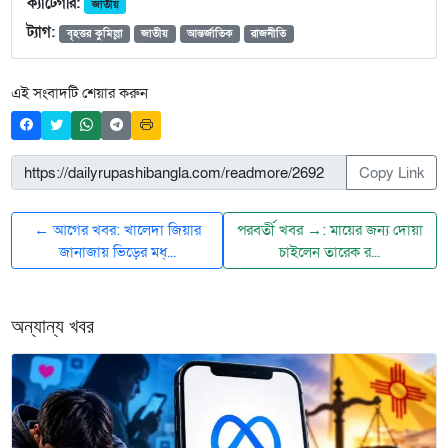
ক্যাটেগরি:
জাতীয়
ট্যাগ:
বৃহত্তর কুমিল্লা
জাতীয়
আন্তর্জাতিক
রাজনীতি
এই সংবাদটি শেয়ার করুন
Copy Link
← আগের খবর: খালেদা জিয়ার
পরবর্তী খবর →: মায়ের জন্য দোয়া
জানাজায় ভিড়ের মধ্...
চাইলেন তারেক র...
অন্যান্য খবর