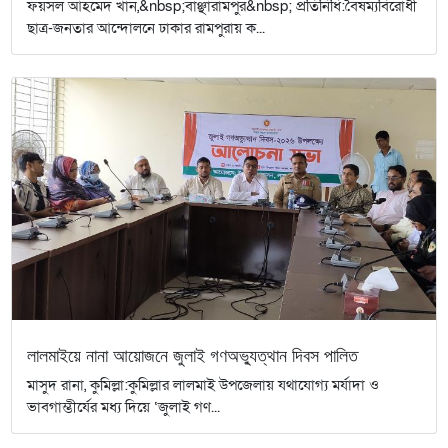
ফয়সল আহমেদ খান,&nbsp;বাঞ্ছারামপুর&nbsp; প্রতিনিধি:বৈষম্যবিরোধী
ছাত্র-জনতার আন্দোলনে ঢাকার রামপুরায় ক...
লালমাইয়ে নানা আয়োজনে জুলাই গণঅভ্যুত্থান দিবস পালিত
​মাসুদ রানা, কুমিল্লা:কুমিল্লার লালমাই উপজেলায় যথাযোগ্য মর্যাদা ও
ভাবগাম্ভীর্যের মধ্য দিয়ে ‘জুলাই গণ...