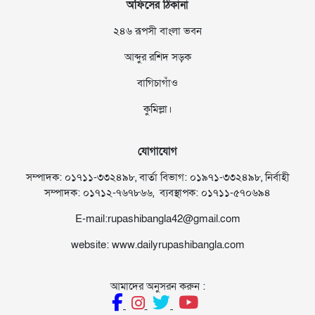
অফিসের ঠিকানা
২৪৬ রূপসী বাংলা ভবন
আব্দুর রশিদ সড়ক
বাগিচাগাঁও
কুমিল্লা।
যোগাযোগ
সম্পাদক: ০১৭১১-৩৩২৪৯৮, বার্তা বিভাগ: ০১৯৭১-৩৩২৪৯৮, নির্বাহী
সম্পাদক: ০১৭১২-৭৬৭৮৬৬, ব্যবস্থাপক: ০১৭১১-৫৭০৬৯৪
E-mail:rupashibangla42@gmail.com
website: www.dailyrupashibangla.com
আমাদের অনুসরন করুন :