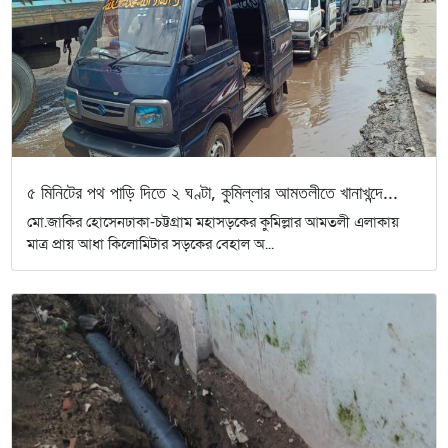
৫ মিনিটের পথ পাড়ি দিতে ২ ঘণ্টা, কুমিল্লার আমতলীতে খানাখন্দে...
মো.জাকির হোসেনঢাকা-চট্টগ্রাম মহাসড়কের কুমিল্লার আমতলী এলাকায়
মাত্র প্রায় আধা কিলোমিটার সড়কের বেহাল অ...