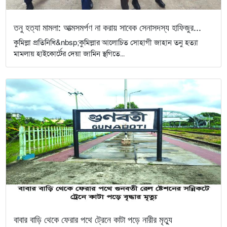
তনু হত্যা মামলা: আত্মসমর্পণ না করায় সাবেক সেনাসদস্য হাফিজুর...
কুমিল্লা প্রতিনিধি&nbsp;কুমিল্লার আলোচিত সোহাগী জাহান তনু হত্যা
মামলায় হাইকোর্টের দেয়া জামিন স্থগিতে...
বাবার বাড়ি থেকে ফেরার পথে ট্রেনে কাটা পড়ে নারীর মৃত্যু