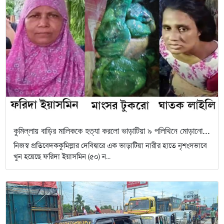
কুমিল্লায় বাড়ির মালিককে হত্যা করলো ভাড়াটিয়া ৯ পলিথিনে মোড়ানো...
নিজস্ব প্রতিবেদককুমিল্লার দেবিদ্বারে এক ভাড়াটিয়া নারীর হাতে নৃশংসভাবে
খুন হয়েছে ফরিদা ইয়াসমিন (৫০) ন...