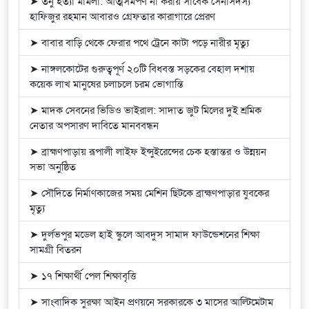
➤ তনু হত্যা মামলা: আত্মসমর্পণ না করায় সাবেক সেনাসদস্য
হাফিজুর রহমান আবারও গ্রেফতার কারাগারে প্রেরণ
➤ বাবার বাড়ি থেকে ফেরার পথে ট্রেনে কাটা পড়ে নারীর মৃত্যু
➤ নাঙ্গলকোটের গুরুত্বপূর্ণ ২০টি বিধবস্ত সড়কের বেহাল দশায়
কয়েক লাখ মানুষের চলাচলে চরম ভোগান্তি
➤ মাদক সেবনের ভিডিও ভাইরাল: সাদাত জুট মিলের দুই শ্রমিক
নেতার অপসারণ দাবিতে মানববন্ধন
➤ ব্রাহ্মণপাড়ায় রূপালী লাইফ ইন্সুইরেন্সের চেক হস্তান্তর ও উন্নয়ন
সভা অনুষ্ঠিত
➤ সৌদিতে নির্মাণকাজের সময় মেশিন ছিটকে ব্রাহ্মণপাড়ার যুবকের
মৃত্যু
➤ দুর্লভপুর মডেল হাই স্কুলে আবদুস সামাদ ফাউন্ডেশনের শিক্ষা
সামগ্রী বিতরন
➤ ১৭ শিক্ষার্থী পেল শিক্ষাবৃত্তি
➤ সাংবাদিক সুরক্ষা আইন প্রণয়নে সরকারকে ৩ মাসের আল্টিমেটাম