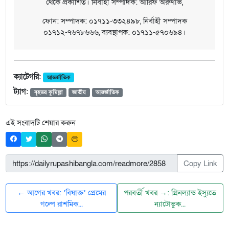
থেকে প্রকাশিত। নির্বাহী সম্পাদক: আরিফ অরুণাভ,
ফোন: সম্পাদক: ০১৭১১-৩৩২৪৯৮, নির্বাহী সম্পাদক
০১৭১২-৭৬৭৮৬৬৬, ব্যবস্থাপক: ০১৭১১-৫৭০৬৯৪।
ক্যাটেগরি:
আন্তর্জাতিক
ট্যাগ:
বৃহত্তর কুমিল্লা
জাতীয়
আন্তর্জাতিক
এই সংবাদটি শেয়ার করুন
Copy Link
← আগের খবর: ‘বিষাক্ত’ প্রেমের
পরবর্তী খবর →: গ্রিনল্যান্ড ইস্যুতে
গল্পে রাশমিক...
ন্যাটোভুক...