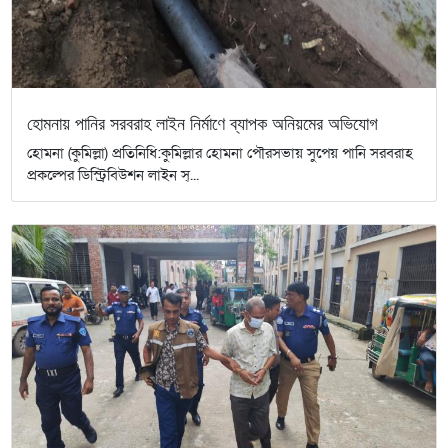
হোমনায় পানির সরবরাহ লাইন নির্মাণে ব্যাপক অনিয়মের অভিযোগ
হোমনা (কুমিল্লা) প্রতিনিধি:কুমিল্লার হোমনা পৌরসভায় সুপেয় পানি সরবরাহ
প্রকল্পের ডিস্ট্রিবিউশন লাইন স্...