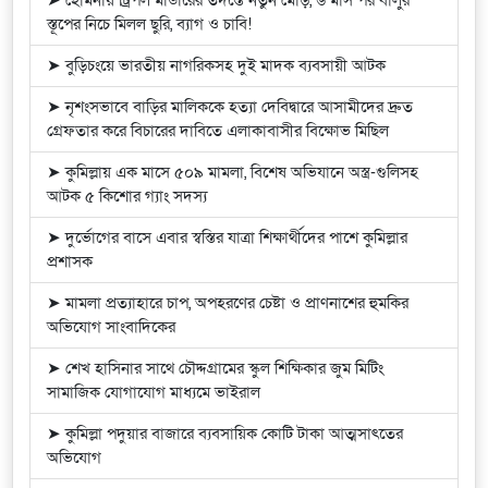
➤ হোমনায় ট্রিপল মার্ডারের তদন্তে নতুন মোড়, ৬ মাস পর বালুর
স্তূপের নিচে মিলল ছুরি, ব্যাগ ও চাবি!
➤ বুড়িচংয়ে ভারতীয় নাগরিকসহ দুই মাদক ব্যবসায়ী আটক
➤ নৃশংসভাবে বাড়ির মালিককে হত্যা দেবিদ্বারে আসামীদের দ্রুত
গ্রেফতার করে বিচারের দাবিতে এলাকাবাসীর বিক্ষোভ মিছিল
➤ কুমিল্লায় এক মাসে ৫০৯ মামলা, বিশেষ অভিযানে অস্ত্র-গুলিসহ
আটক ৫ কিশোর গ্যাং সদস্য
➤ দুর্ভোগের বাসে এবার স্বস্তির যাত্রা শিক্ষার্থীদের পাশে কুমিল্লার
প্রশাসক
➤ মামলা প্রত্যাহারে চাপ, অপহরণের চেষ্টা ও প্রাণনাশের হুমকির
অভিযোগ সাংবাদিকের
➤ শেখ হাসিনার সাথে চৌদ্দগ্রামের স্কুল শিক্ষিকার জুম মিটিং
সামাজিক যোগাযোগ মাধ্যমে ভাইরাল
➤ কুমিল্লা পদুয়ার বাজারে ব্যবসায়িক কোটি টাকা আত্মসাৎতের
অভিযোগ