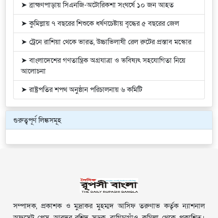
➤ ব্রাহ্মণপাড়ায় সিএনজি-অটোরিকশা সংঘর্ষে ১০ জন আহত
➤ কুমিল্লায় ৭ বছরের শিশুকে ধর্ষণচেষ্টায় বৃদ্ধের ৫ বছরের জেল
➤ ট্রেনে রাশিয়া থেকে ভারত, উচ্চাভিলাষী রেল রুটের প্রস্তাব মস্কোর
➤ বাংলাদেশের গণতান্ত্রিক অগ্রযাত্রা ও ভবিষ্যৎ সহযোগিতা নিয়ে
আলোচনা
➤ রাষ্ট্রপতির শপথ অনুষ্ঠান পরিচালনায় ৬ কমিটি
গুরুত্বপূর্ণ লিঙ্কসমূহ
সম্পাদক, প্রকাশক ও মুদ্রাকর মুহম্মদ আসিফ তরুণাভ কর্তৃক ন্যাশনাল
অফসেট প্রেস, আবদুর রশিদ সড়ক, বাগিচাগাঁও, কুমিল্লা থেকে প্রকাশিত।