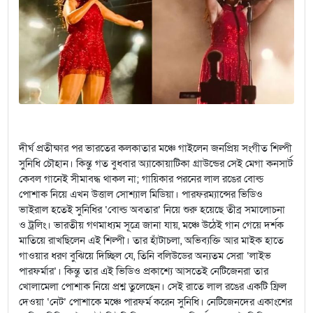
দীর্ঘ প্রতীক্ষার পর ভারতের কলকাতার মঞ্চে গাইলেন জনপ্রিয় সংগীত শিল্পী
সুনিধি চৌহান। কিন্তু গত বুধবার অ্যাকোয়াটিকা গ্রাউন্ডের সেই মেগা কনসার্ট
কেবল গানেই সীমাবদ্ধ থাকল না; গায়িকার পরনের লাল রঙের বোল্ড
পোশাক নিয়ে এখন উত্তাল সোশ্যাল মিডিয়া। পারফরম্যান্সের ভিডিও
ভাইরাল হতেই সুনিধির ‘বোল্ড অবতার’ নিয়ে শুরু হয়েছে তীব্র সমালোচনা
ও ট্রলিং। ভারতীয় গণমাধ্যম সূত্রে জানা যায়, মঞ্চে উঠেই গান গেয়ে দর্শক
মাতিয়ে রাখছিলেন এই শিল্পী। তার হাঁটাচলা, অভিব্যক্তি আর মাইক হাতে
গাওয়ার ধরণ বুঝিয়ে দিচ্ছিল যে, তিনি বলিউডের অন্যতম সেরা ‘লাইভ
পারফর্মার’। কিন্তু তার এই ভিডিও প্রকাশ্যে আসতেই নেটিজেনরা তার
খোলামেলা পোশাক নিয়ে প্রশ্ন তুলেছেন। সেই রাতে লাল রঙের একটি ফ্রিল
দেওয়া ‘নেট’ পোশাকে মঞ্চে পারফর্ম করেন সুনিধি। নেটিজেনদের একাংশের