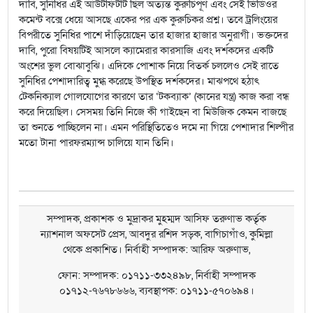
দাবি, সুনিধির এই আউটফিটটি ছিল অত্যন্ত কুরুচিপূর্ণ এবং সেই ভিডিওর
কমেন্ট বক্সে ধেয়ে আসছে একের পর এক কুরুচিকর প্রশ্ন। তবে ট্রলিংয়ের
বিপরীতে সুনিধির পাশে দাঁড়িয়েছেন তার হাজার হাজার অনুরাগী। ভক্তদের
দাবি, পুরো বিষয়টিই আসলে ক্যামেরার কারসাজি এবং দর্শকদের একটি
অংশের ভুল বোঝাবুঝি। এদিকে পোশাক নিয়ে বিতর্ক চললেও সেই রাতে
সুনিধির পেশাদারিত্ব মুগ্ধ করেছে উপস্থিত দর্শকদের। মাঝপথে হঠাৎ
টেকনিক্যাল গোলযোগের কারণে তার ‘টকব্যাক’ (কানের যন্ত্র) কাজ করা বন্ধ
করে দিয়েছিল। সেসময় তিনি নিজে কী গাইছেন বা মিউজিক কেমন বাজছে
তা শুনতে পাচ্ছিলেন না। এমন পরিস্থিতিতেও দমে না গিয়ে পেশাদার শিল্পীর
মতো টানা পারফরম্যান্স চালিয়ে যান তিনি।
সম্পাদক, প্রকাশক ও মুদ্রাকর মুহম্মদ আসিফ তরুণাভ কর্তৃক
ন্যাশনাল অফসেট প্রেস, আবদুর রশিদ সড়ক, বাগিচাগাঁও, কুমিল্লা
থেকে প্রকাশিত। নির্বাহী সম্পাদক: আরিফ অরুণাভ,
ফোন: সম্পাদক: ০১৭১১-৩৩২৪৯৮, নির্বাহী সম্পাদক
০১৭১২-৭৬৭৮৬৬৬, ব্যবস্থাপক: ০১৭১১-৫৭০৬৯৪।