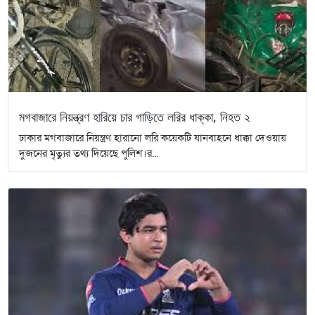
মগবাজারে নিয়ন্ত্রণ হারিয়ে চার গাড়িতে লরির ধাক্কা, নিহত ২
ঢাকার মগবাজারে নিয়ন্ত্রণ হারানো লরি কয়েকটি যানবাহনে ধাক্কা দেওয়ায়
দুজনের মৃত্যুর তথ্য দিয়েছে পুলিশ।র...