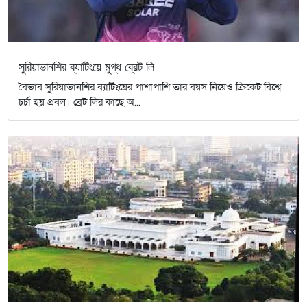
সুরিয়াভানশির ব্যাটিংয়ে মুগ্ধ ব্রেট লি
বৈভাব সুরিয়াভানশির ব্যাটিংয়ের পাশাপাশি তার বয়স নিয়েও ক্রিকেট বিশ্বে
চর্চা হয় প্রবল। ব্রেট লির কাছে অ...