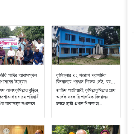
তিথি পাখির আবাসস্থল
কুমিল্লার ৪২ শতাংশ প্রাথমিক
্রশাসনের উদ্যোগ
বিদ্যালয়ে প্রধান শিক্ষক নেই, ব্য...
দ আলমকুমিল্লার বুড়িচং
জাহিদ পাটোয়ারী, কুমিল্লাকুমিল্লার প্রায়
শোরনগর গ্রামে পরিযায়ী
অর্ধেক সরকারি প্রাথমিক বিদ্যালয়
ির আবাসস্থল সংরক্ষণে
চলছে স্থায়ী প্রধান শিক্ষক ছা...