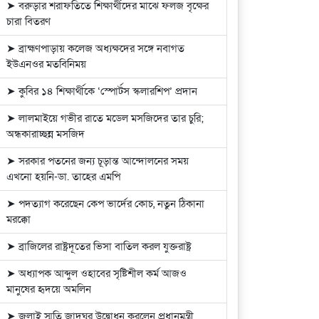
➤ বরুড়ার শরাফতিতে শিক্ষার্থীদের মাঝে ফলজ বৃক্ষের
চারা বিতরণ
➤ ব্রাহ্মণপাড়ায় কলেজ অধ্যক্ষদের সঙ্গে নবাগত
ইউএনওর মতবিনিময়
➤ কুবির ১৪ শিক্ষার্থীকে ‘স্পোর্টস স্কলারশিপ’ প্রদান
➤ লালমাইয়ে গভীর রাতে মডেল মসজিদের তার চুরি;
অন্ধকারাচ্ছন্ন মসজিদ
➤ সরকার পতনের জন্য চূড়ান্ত আন্দোলনের সময়
এখনো হয়নি-ডা. তাহের এমপি
➤ পদত্যাগ করেছেন কেপ ভার্দের কোচ, নতুন ঠিকানা
মরক্কো
➤ ব্রাজিলের রাষ্ট্রদূতের ভিসা বাতিল করল যুক্তরাষ্ট্র
➤ অধ্যাপক আব্দুল ওহাবের সৃষ্টিশীল কর্ম আজও
মানুষের হৃদয়ে অমলিন
➤ জুলাই স্মৃতি জাদুঘর উদ্বোধন করলেন প্রধানমন্ত্রী