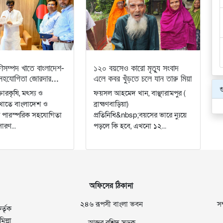
ণিসম্পদ খাতে বাংলাদেশ-
১২০ বয়সেও কারো মৃত্যু সংবাদ
া সহযোগিতা জোরদার...
এলে কবর খুঁড়তে চলে যান তারু মিয়া
গ
ারকৃষি, মৎস্য ও
ফয়সল আহমেদ খান, বাঞ্ছারামপুর (
দ খাতে বাংলাদেশ ও
ব্রাহ্মণবাড়িয়া)
ার পারস্পরিক সহযোগিতা
প্রতিনিধি&nbsp;বয়সের ভারে ন্যুয়ে
ারণ...
পড়লে কি হবে, এখনো ১২...
অফিসের ঠিকানা
২৪৬ রূপসী বাংলা ভবন
স
্তৃক
ল্লা
আব্দুর রশিদ সড়ক