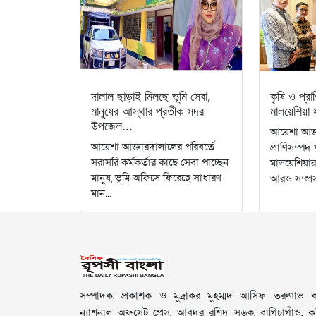
দালাল ছাড়াই মিলছে ভূমি সেবা,
কৃষি ও প্রা
মানুষের আস্থার প্রতীক সদর
মালয়েশিয়
উপজেল...
আয়েশা আক্ত
আয়েশা আক্তারদালালের পরিবর্তে
প্রাণিসম্প
সরাসরি কর্মকর্তার কাছে সেবা পাচ্ছেন
মালয়েশিয়
মানুষ, ভূমি অফিসে ফিরেছে সাধারণ
আরও সম্প্রস
মান...
সম্পাদক, প্রকাশক ও মুদ্রাকর মুহম্মদ আসিফ তরুণাভ কর
ন্যাশনাল অফসেট প্রেস, আবদুর রশিদ সড়ক, বাগিচাগাঁও, কুমি