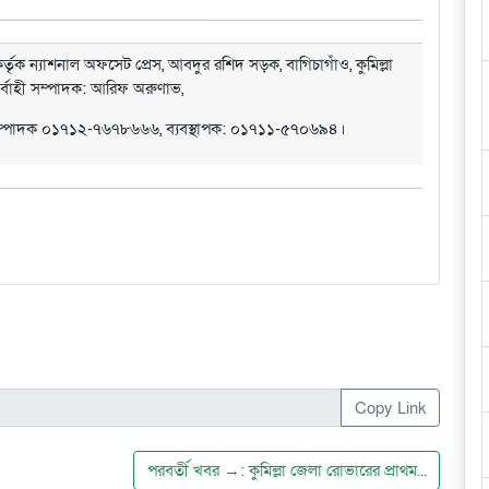
্তৃক ন্যাশনাল অফসেট প্রেস, আবদুর রশিদ সড়ক, বাগিচাগাঁও, কুমিল্লা
ির্বাহী সম্পাদক: আরিফ অরুণাভ,
সম্পাদক ০১৭১২-৭৬৭৮৬৬৬, ব্যবস্থাপক: ০১৭১১-৫৭০৬৯৪।
Copy Link
পরবর্তী খবর →: কুমিল্লা জেলা রোভারের প্রাথম...