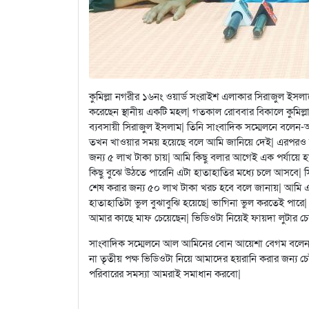
কুমিল্লা নগরীর ১৬নং ওয়ার্ড সংরাইশ এলাকার সিরাজুল ইসলাম
করেছেন স্থানীয় একটি মহল| গতকাল রোববার বিকালে কুমিল্
ব্যবসায়ী সিরাজুল ইসলাম| তিনি সাংবাদিক সম্মেলনে বলেন-
তখন খাওয়ার সময় হয়েছে বলে আমি জানিয়ে দেই| এরপরও আল
জন্য ৫ লাখ টাকা চায়| আমি কিছু বলার আগেই এক পর্যায়
কিছু বুঝে উঠতে পারেনি এটা হাতাহাতির মধ্যে চলে আসবে|
শেষ করার জন্য ৫০ লাখ টাকা খরচ হবে বলে জানায়| আমি এ
হাতাহাতিটা ভুল বুঝাবুঝি হয়েছে| ভাগিনা ভুল করতেই পারে
আমার কাছে মাফ চেয়েছেন| ভিডিওটা নিয়েই ফায়দা লুটার চেস
সাংবাদিক সম্মেলনে আল আমিনের বোন আয়েশা বেগম বলেন-মা
না তৃতীয় পক্ষ ভিডিওটা নিয়ে আমাদের হয়রানি করার জন্য চে
পরিবারের সমস্যা আমরাই সমাধান করবো|