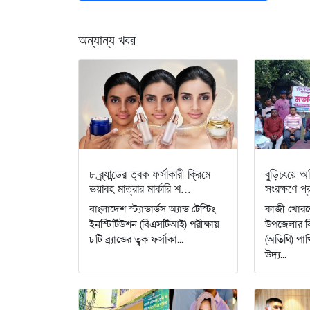
অন্যান্য খবর
৮ ব্র্যান্ডের ত্বক ফর্সাকারী ক্রিমে
বুড়িচংয়ে অ
ভয়াবহ মাত্রার মার্কারি শ...
সংরক্ষণে প
বাংলাদেশ স্ট্যান্ডার্ডস অ্যান্ড টেস্টিং
কাজী খোরশে
ইনস্টিটিউশন (বিএসটিআই) পরীক্ষায়
উপজেলার কি
৮টি ব্র্যান্ডের ত্বক ফর্সাকা...
(অতিথি) পাখ
উদ্য...