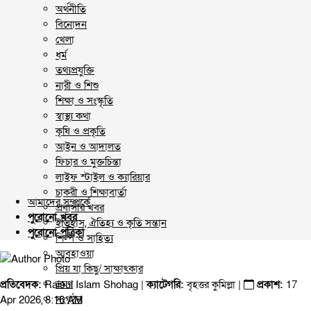
অর্থনীতি
বিনোদন
খেলা
ধর্ম
তথ্যপ্রযুক্তি
নারী ও শিশু
শিক্ষা ও সংস্কৃতি
স্বাস্থ্য কথা
কৃষি ও প্রকৃতি
আইন ও আদালত
ফিচার ও মুক্তচিন্তা
লাইফ স্টাইল ও ক্যারিয়ার
চাকরী ও শিক্ষাবার্তা
আমাদের সম্পর্কে
প্রবাসীর খবর
পুরোনো খবর
ইতিহাস, ঐতিহ্য ও কৃতি সন্তান
পুরোনো পত্রিকা
শিল্প ও সাহিত্য
আবহাওয়া
প্রিয় যা কিছু/ সাক্ষাৎকার
ভ্রমণ
প্রতিবেদক:
Raisul Islam Shohag |
ক্যাটেগরি:
বৃহত্তর কুমিল্লা
|
প্রকাশ:
17
সংগঠন
Apr 2026, 8:16 AM