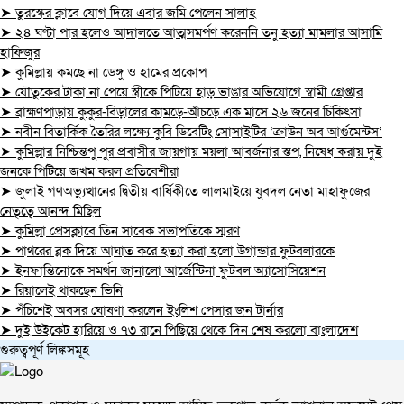
➤ তুরস্কের ক্লাবে যোগ দিয়ে এবার জমি পেলেন সালাহ
➤ ২৪ ঘণ্টা পার হলেও আদালতে আত্মসমর্পণ করেননি তনু হত্যা মামলার আসামি
হাফিজুর
➤ কুমিল্লায় কমছে না ডেঙ্গু ও হামের প্রকোপ
➤ যৌতুকের টাকা না পেয়ে স্ত্রীকে পিটিয়ে হাড় ভাঙার অভিযোগে স্বামী গ্রেপ্তার
➤ ব্রাহ্মণপাড়ায় কুকুর-বিড়ালের কামড়ে-আঁচড়ে এক মাসে ২৬ জনের চিকিৎসা
➤ নবীন বিতার্কিক তৈরির লক্ষ্যে কুবি ডিবেটিং সোসাইটির ‘ক্রাউন অব আর্গুমেন্টস’
➤ কুমিল্লার নিশ্চিন্তপু পুর প্রবাসীর জায়গায় ময়লা আবর্জনার স্তপ, নিষেধ করায় দুই
জনকে পিটিয়ে জখম করল প্রতিবেশীরা
➤ জুলাই গণঅভ্যুত্থানের দ্বিতীয় বার্ষিকীতে লালমাইয়ে যুবদল নেতা মাহাফুজের
নেতৃত্বে আনন্দ মিছিল
➤ কুমিল্লা প্রেসক্লাবে তিন সাবেক সভাপতিকে স্মরণ
➤ পাথরের ব্লক দিয়ে আঘাত করে হত্যা করা হলো উগান্ডার ফুটবলারকে
➤ ইনফান্তিনোকে সমর্থন জানালো আর্জেন্টিনা ফুটবল অ্যাসোসিয়েশন
➤ রিয়ালেই থাকছেন ভিনি
➤ পঁচিশেই অবসর ঘোষণা করলেন ইংলিশ পেসার জন টার্নার
➤ দুই উইকেট হারিয়ে ও ৭৩ রানে পিছিয়ে থেকে দিন শেষ করলো বাংলাদেশ
গুরুত্বপূর্ণ লিঙ্কসমূহ