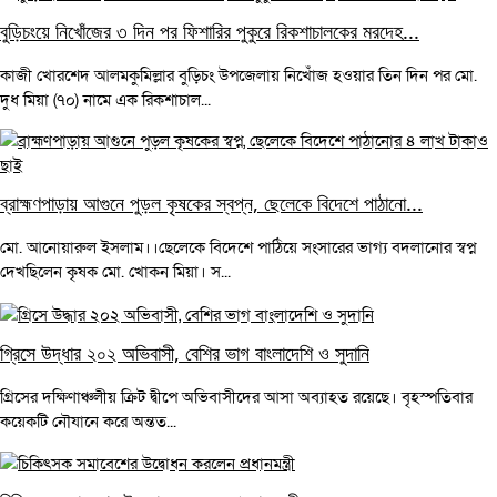
বুড়িচংয়ে নিখোঁজের ৩ দিন পর ফিশারির পুকুরে রিকশাচালকের মরদেহ...
কাজী খোরশেদ আলমকুমিল্লার বুড়িচং উপজেলায় নিখোঁজ হওয়ার তিন দিন পর মো.
দুধ মিয়া (৭০) নামে এক রিকশাচাল...
ব্রাহ্মণপাড়ায় আগুনে পুড়ল কৃষকের স্বপ্ন, ছেলেকে বিদেশে পাঠানো...
মো. আনোয়ারুল ইসলাম।।ছেলেকে বিদেশে পাঠিয়ে সংসারের ভাগ্য বদলানোর স্বপ্ন
দেখছিলেন কৃষক মো. খোকন মিয়া। স...
গ্রিসে উদ্ধার ২০২ অভিবাসী, বেশির ভাগ বাংলাদেশি ও সুদানি
গ্রিসের দক্ষিণাঞ্চলীয় ক্রিট দ্বীপে অভিবাসীদের আসা অব্যাহত রয়েছে। বৃহস্পতিবার
কয়েকটি নৌযানে করে অন্তত...