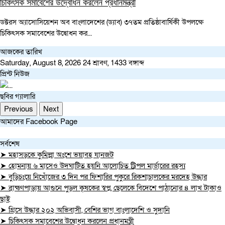
চিকিৎসক সমাবেশের উদ্বোধন করলেন প্রধানমন্ত্রী
ডক্টরস অ্যাসোসিয়েশন অব বাংলাদেশের (ড্যাব) ৩৭তম প্রতিষ্ঠাবার্ষিকী উপলক্ষে
চিকিৎসক সমাবেশের উদ্বোধন কর...
আজকের তারিখ
Saturday, August 8, 2026
24 শ্রাবণ, 1433 বঙ্গাব্দ
প্রিন্ট নিউজ
ছবির গ্যালারি
Previous
Next
আমাদের Facebook Page
সর্বশেষ
➤ মহাসড়কে কুমিল্লা অংশে ভয়াবহ যানজট
➤ হোমনায় ৬ মাসেও উদঘাটিত হয়নি আলোচিত ট্রিপল মার্ডারের রহস্য
➤ বুড়িচংয়ে নিখোঁজের ৩ দিন পর ফিশারির পুকুরে রিকশাচালকের মরদেহ উদ্ধার
➤ ব্রাহ্মণপাড়ায় আগুনে পুড়ল কৃষকের স্বপ্ন, ছেলেকে বিদেশে পাঠানোর ৪ লাখ টাকাও
ছাই
➤ গ্রিসে উদ্ধার ২০২ অভিবাসী, বেশির ভাগ বাংলাদেশি ও সুদানি
➤ চিকিৎসক সমাবেশের উদ্বোধন করলেন প্রধানমন্ত্রী