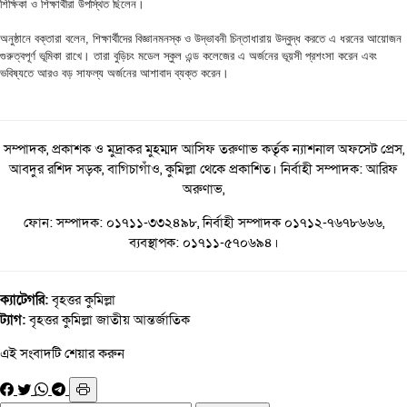
শিক্ষিকা ও শিক্ষার্থীরা উপস্থিত ছিলেন।
অনুষ্ঠানে বক্তারা বলেন, শিক্ষার্থীদের বিজ্ঞানমনস্ক ও উদ্ভাবনী চিন্তাধারায় উদ্বুদ্ধ করতে এ ধরনের আয়োজন
গুরুত্বপূর্ণ ভূমিকা রাখে। তারা বুড়িচং মডেল স্কুল এন্ড কলেজের এ অর্জনের ভূয়সী প্রশংসা করেন এবং
ভবিষ্যতে আরও বড় সাফল্য অর্জনের আশাবাদ ব্যক্ত করেন।
সম্পাদক, প্রকাশক ও মুদ্রাকর মুহম্মদ আসিফ তরুণাভ কর্তৃক ন্যাশনাল অফসেট প্রেস,
আবদুর রশিদ সড়ক, বাগিচাগাঁও, কুমিল্লা থেকে প্রকাশিত। নির্বাহী সম্পাদক: আরিফ
অরুণাভ,
ফোন: সম্পাদক: ০১৭১১-৩৩২৪৯৮, নির্বাহী সম্পাদক ০১৭১২-৭৬৭৮৬৬৬,
ব্যবস্থাপক: ০১৭১১-৫৭০৬৯৪।
ক্যাটেগরি:
বৃহত্তর কুমিল্লা
ট্যাগ:
বৃহত্তর কুমিল্লা
জাতীয়
আন্তর্জাতিক
এই সংবাদটি শেয়ার করুন