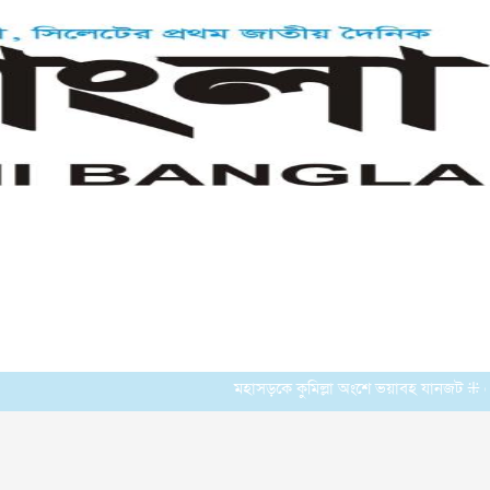
মহাসড়কে কুমিল্লা অংশে ভয়াবহ যানজট ⁜ হোমনায় ৬ মাস