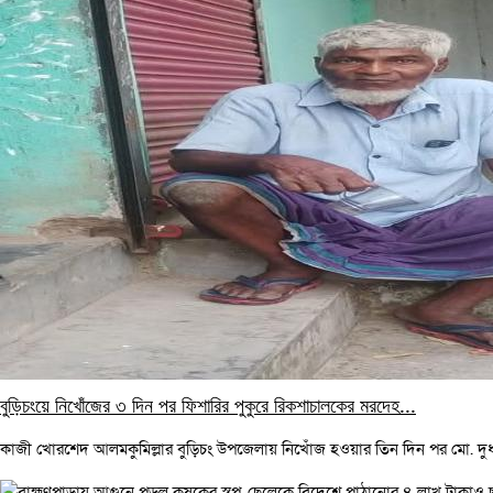
বুড়িচংয়ে নিখোঁজের ৩ দিন পর ফিশারির পুকুরে রিকশাচালকের মরদেহ...
কাজী খোরশেদ আলমকুমিল্লার বুড়িচং উপজেলায় নিখোঁজ হওয়ার তিন দিন পর মো. দুধ 