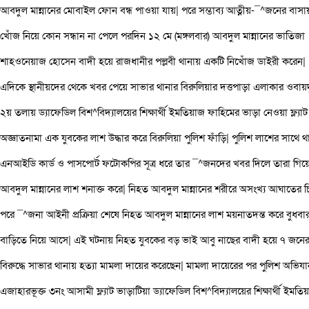
আবদুল মান্নানের মোবাইল ফোন বন্ধ পাওয়া যায়| পরে সম্ভাব্য আত্নীয়-¯^জনের বাসা
খোঁজ নিয়ে কোন সন্ধান না পেলে পরদিন ১২ মে (মঙ্গলবার) আবদুল মান্নানের ভাতিজা
শাহওনেয়াজ হোসেন বাদী হয়ে রাজধানীর পল্লবী থানায় একটি নিখোঁজ ডাইরী করেন|
এদিকে স্থানীয়দের থেকে খবর পেয়ে সাভার থানার বিরুলিয়ার দত্তপাড়া এলাকার ওবায়দু
২য় তলায় ড্যাফেডিল বিশ^বিদ্যালয়ের শিক্ষার্থী ইমতিয়াজ ফাহিমের ভাড়া নেওয়া ফ্ল্যা
অজ্ঞাতনামা এক যুবকের লাশ উদ্ধার করে বিরুলিয়া পুলিশ ফাঁড়ি| পুলিশ লাশের সাথে থ
এনআইডি কার্ড ও পাসপোর্ট ফটোকপির সূত্র ধরে তার ¯^জনদের খবর দিলে তারা গিয়
আবদুল মান্নানের লাশ শনাক্ত করে| নিহত আবদুল মান্নানের শরীরে অসংখ্য আঘাতের চ
পরে ¯^জনা আইনী প্রক্রিয়া শেষে নিহত আবদুল মান্নানের লাশ ময়নাতদন্ত করে বুধবা
বাড়িতে নিয়ে আসে| এই ঘটনায় নিহত যুবকের বড় ভাই আবু নাছের বাদী হয়ে ৭ জনে
বিরুদ্ধে সাভার থানায় হত্যা মামলা দায়ের করেছেন| মামলা দায়েরের পর পুলিশ অভিযা
এজাহারভূক্ত ৩নং আসামী ফ্ল্যাট ভাড়াটিয়া ড্যাফেডিল বিশ^বিদ্যালয়ের শিক্ষার্থী ইমতি