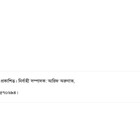
 প্রকাশিত। নির্বাহী সম্পাদক: আরিফ অরুণাভ,
১-৫৭০৬৯৪।