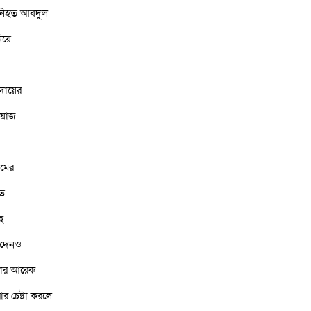
ে নিহত আবদুল
িয়ে
 দায়ের
িয়াজ
ামের
তে
ে
েনদেনও
তরার আরেক
 চেষ্টা করলে