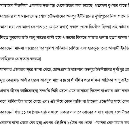
সাভারের বিরুলিয়া এলাকার দত্তপাড়া থেকে উদ্ধার করা হয়েছে| গতকাল বুধবার রাত
মান্নানের লাশ ময়নাতদন্ত শেষে চৌদ্দগ্রামের শুভপুর ইউনিয়নের দূর্গাপুরের নিজ গ্রামে ন
আসা হয়| এর আগে সে গত ১১ মে (সোমবার) সকাল থেকে নিখোঁজ ছিলো| এই ঘটনায়
নিহত যুবকের ভাই আবু নাছের বাদী হয়ে ৭ জনের বিরুদ্ধে সাভার থানায় হত্যা মামলা
করেছেন| মামলা দায়েরের পর পুলিশ অভিযান চালিয়ে এজাহারভূক্ত ৩নং আসামী ইমত
ফাহিমকে গ্রেফতার করেছে|
মামলার এজাহার সূত্রে জানা গেছে, চৌদ্দগ্রাম উপজেলার শুভপুর ইউনিয়নের দূর্গাপুর গ্র
মৃত কেরামত আলীর ছেলে আবদুল মান্নান (৪০) দীর্ঘদিন ধরে দক্ষিণ আফ্রিকা ও দুবাই
প্রবাস জীবন কাটিয়েছেন| সম্প্রতি তিনি দেশে এসে আবারো বিদেশ যাওয়ার চেষ্টা করছ
বলে পারিবারিক ভাবে গেছে এবং এই নিয়ে কোন ব্যক্তি বা ট্রাভেল এজেন্সীর সাথে ল
করেছেন| গত ১১ মে (সোমবার) সকালে ঢাকার সাভারে বোনের বাসায় যাচ্ছে বলে উত্
বোনের বাসা থেকে বের হয়| এরপর ওই দিন ১১টার পর থেকে ¯^জনরা যোগাযোগ করার