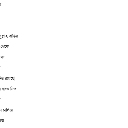
য়
ল্লাহ বাড়ির
ট থেকে
াকা
ে
িহৃ রয়েছে|
র রাতে নিজ
র
ন চালিয়ে
য়াজ