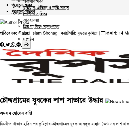
প্রবাসীর খবর
পুরোনো খবর
ইতিহাস, ঐতিহ্য ও কৃতি সন্তান
পুরোনো পত্রিকা
শিল্প ও সাহিত্য
আবহাওয়া
প্রিয় যা কিছু/ সাক্ষাৎকার
ভ্রমণ
প্রতিবেদক:
Raisul Islam Shohag |
ক্যাটেগরি:
বৃহত্তর কুমিল্লা
|
প্রকাশ:
14 M
সংগঠন
চৌদ্দগ্রামের যুবকের লাশ সাভারে উদ্ধার
এমরান হোসেন বাপ্পি
নিখোঁজ থাকার ২দিন পর কুমিল্লার চৌদ্দগ্রামের যুবক আবদুল মান্নান (৪০) এর লাশ ঢাক