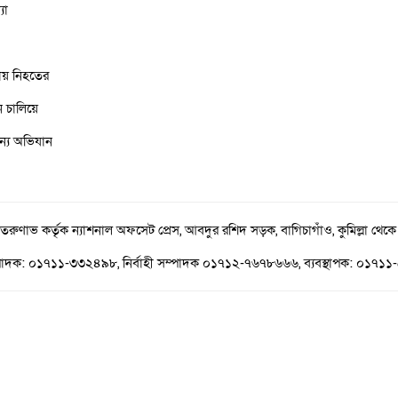
যা
ায় নিহতের
ন চালিয়ে
ন্য অভিযান
 তরুণাভ কর্তৃক ন্যাশনাল অফসেট প্রেস, আবদুর রশিদ সড়ক, বাগিচাগাঁও, কুমিল্লা থেকে
পাদক: ০১৭১১-৩৩২৪৯৮, নির্বাহী সম্পাদক ০১৭১২-৭৬৭৮৬৬৬, ব্যবস্থাপক: ০১৭১