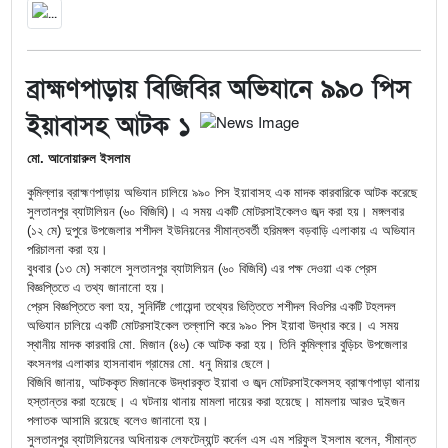
ব্রাহ্মণপাড়ায় বিজিবির অভিযানে ৯৯০ পিস
ইয়াবাসহ আটক ১
মো. আনোয়ারুল ইসলাম
কুমিল্লার ব্রাহ্মণপাড়ায় অভিযান চালিয়ে ৯৯০ পিস ইয়াবাসহ এক মাদক কারবারিকে আটক করেছে
সুলতানপুর ব্যাটালিয়ন (৬০ বিজিবি)। এ সময় একটি মোটরসাইকেলও জব্দ করা হয়। মঙ্গলবার
(১২ মে) দুপুরে উপজেলার শশীদল ইউনিয়নের সীমান্তবর্তী হরিমঙ্গল বড়বাড়ি এলাকায় এ অভিযান
পরিচালনা করা হয়।
বুধবার (১৩ মে) সকালে সুলতানপুর ব্যাটালিয়ন (৬০ বিজিবি) এর পক্ষ দেওয়া এক প্রেস
বিজ্ঞপ্তিতে এ তথ্য জানানো হয়।
প্রেস বিজ্ঞপ্তিতে বলা হয়, সুনির্দিষ্ট গোয়েন্দা তথ্যের ভিত্তিতে শশীদল বিওপির একটি টহলদল
অভিযান চালিয়ে একটি মোটরসাইকেল তল্লাশি করে ৯৯০ পিস ইয়াবা উদ্ধার করে। এ সময়
স্থানীয় মাদক কারবারি মো. মিজান (৪৬) কে আটক করা হয়। তিনি কুমিল্লার বুড়িচং উপজেলার
কংসনগর এলাকার হাসনাবাদ গ্রামের মো. ধনু মিয়ার ছেলে।
বিজিবি জানায়, আটককৃত মিজানকে উদ্ধারকৃত ইয়াবা ও জব্দ মোটরসাইকেলসহ ব্রাহ্মণপাড়া থানায়
হস্তান্তর করা হয়েছে। এ ঘটনায় থানায় মামলা দায়ের করা হয়েছে। মামলায় আরও দুইজন
পলাতক আসামি রয়েছে বলেও জানানো হয়।
সুলতানপুর ব্যাটালিয়নের অধিনায়ক লেফটেন্যান্ট কর্নেল এস এম শরিফুল ইসলাম বলেন, সীমান্ত