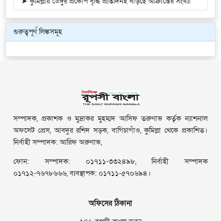
➤ কুমিল্লায় ডেঙ্গুর প্রকোপ বৃদ্ধি প্রতিদিনই বাড়ছে আক্রান্তের সংখ্যা
গুরুত্বপূর্ণ লিঙ্কসমূহ
সম্পাদক, প্রকাশক ও মুদ্রাকর মুহম্মদ আসিফ তরুণাভ কর্তৃক ন্যাশনাল
অফসেট প্রেস, আবদুর রশিদ সড়ক, বাগিচাগাঁও, কুমিল্লা থেকে প্রকাশিত।
নির্বাহী সম্পাদক: আরিফ অরুণাভ,
ফোন: সম্পাদক: ০১৭১১-৩৩২৪৯৮, নির্বাহী সম্পাদক
০১৭১২-৭৬৭৮৬৬৬, ব্যবস্থাপক: ০১৭১১-৫৭০৬৯৪।
অফিসের ঠিকানা