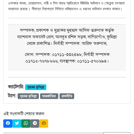
এলাকায় মাদক, চোরাচালান, নারী ও শিশু পাচার প্রতিরোধে বিজিবির অভিযান ও গোয়েন্দা তৎপরতা
অব্যাহত রয়েছে। সীমান্ত নিরাপত্তা নিশ্চিতে ভবিষ্যতেও এ ধরনের অভিযান চলমান থাকবে।
সম্পাদক, প্রকাশক ও মুদ্রাকর মুহম্মদ আসিফ তরুণাভ কর্তৃক
ন্যাশনাল অফসেট প্রেস, আবদুর রশিদ সড়ক, বাগিচাগাঁও, কুমিল্লা
থেকে প্রকাশিত। নির্বাহী সম্পাদক: আরিফ অরুণাভ,
ফোন: সম্পাদক: ০১৭১১-৩৩২৪৯৮, নির্বাহী সম্পাদক
০১৭১২-৭৬৭৮৬৬৬, ব্যবস্থাপক: ০১৭১১-৫৭০৬৯৪।
ক্যাটেগরি:
বৃহত্তর কুমিল্লা
ট্যাগ:
বৃহত্তর কুমিল্লা
আন্তর্জাতিক
রাজনীতি
এই সংবাদটি শেয়ার করুন