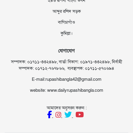
২৪৬ রূপসী বাংলা ভবন
আব্দুর রশিদ সড়ক
বাগিচাগাঁও
কুমিল্লা।
যোগাযোগ
সম্পাদক: ০১৭১১-৩৩২৪৯৮, বার্তা বিভাগ: ০১৯৭১-৩৩২৪৯৮, নির্বাহী
সম্পাদক: ০১৭১২-৭৬৭৮৬৬, ব্যবস্থাপক: ০১৭১১-৫৭০৬৯৪
E-mail:rupashibangla42@gmail.com
website: www.dailyrupashibangla.com
আমাদের অনুসরন করুন :