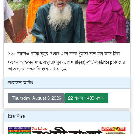
১২০ বয়সেও কারো মৃত্যু সংবাদ এলে কবর খুঁড়তে চলে যান তারু মিয়া
ফয়সল আহমেদ খান, বাঞ্ছারামপুর ( ব্রাহ্মণবাড়িয়া) প্রতিনিধি&nbsp;বয়সের
ভারে ন্যুয়ে পড়লে কি হবে, এখনো ১২...
আজকের তারিখ
Thursday, August 6, 2026
22 শ্রাবণ, 1433 বঙ্গাব্দ
প্রিন্ট নিউজ