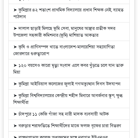
➤ কুমিল্লার ৪২ শতাংশ প্রাথমিক বিদ্যালয়ে প্রধান শিক্ষক নেই, ব্যাহত
পাঠদান
➤ দালাল ছাড়াই মিলছে ভূমি সেবা, মানুষের আস্থার প্রতীক সদর
উপজেলা সহকারী কমিশনার (ভূমি) মাশিয়াত আকতার
➤ কৃষি ও প্রাণিসম্পদ খাতে বাংলাদেশ-মালয়েশিয়া সহযোগিতা
জোরদারে গুরুত্বারোপ
➤ ১২০ বয়সেও কারো মৃত্যু সংবাদ এলে কবর খুঁড়তে চলে যান তারু
মিয়া
➤ কুমিল্লা আইডিয়াল কলেজের জুলাই গণঅভ্যুত্থান দিবস উদযাপন
➤ কুমিল্লা বিশ্ববিদ্যালয়ের কেন্দ্রীয় শহীদ মিনারে আবর্জনার স্তূপ, ক্ষুব্ধ
শিক্ষার্থীরা
➤ চাঁদপুরে ১১ কেজি গাঁজা সহ নারী মাদক ব্যবসায়ী আটক
➤ বরুড়ার শরাফতিতে শিক্ষার্থীদের মাঝে ফলজ বৃক্ষের চারা বিতরণ
➤ ব্রাহ্মণপাড়ায় কলেজ অধ্যক্ষদের সঙ্গে নবাগত ইউএনওর