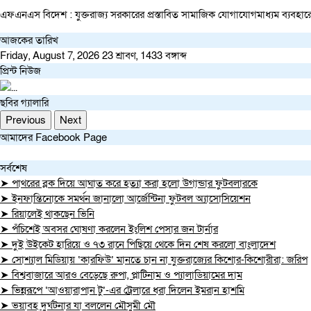
এফএনএস বিদেশ : যুক্তরাজ্য সরকারের প্রস্তাবিত সামাজিক যোগাযোগমাধ্যম ব্যবহারে 
আজকের তারিখ
Friday, August 7, 2026
23 শ্রাবণ, 1433 বঙ্গাব্দ
প্রিন্ট নিউজ
ছবির গ্যালারি
Previous
Next
আমাদের Facebook Page
সর্বশেষ
➤ পাথরের ব্লক দিয়ে আঘাত করে হত্যা করা হলো উগান্ডার ফুটবলারকে
➤ ইনফান্তিনোকে সমর্থন জানালো আর্জেন্টিনা ফুটবল অ্যাসোসিয়েশন
➤ রিয়ালেই থাকছেন ভিনি
➤ পঁচিশেই অবসর ঘোষণা করলেন ইংলিশ পেসার জন টার্নার
➤ দুই উইকেট হারিয়ে ও ৭৩ রানে পিছিয়ে থেকে দিন শেষ করলো বাংলাদেশ
➤ সোশ্যাল মিডিয়ায় ‘কারফিউ’ মানতে চান না যুক্তরাজ্যের কিশোর-কিশোরীরা: জরিপ
➤ বিশ্ববাজারে আরও বেড়েছে রুপা, প্লাটিনাম ও প্যালাডিয়ামের দাম
➤ ভিন্নরূপে ‘আওয়ারাপান টু’-এর ট্রেলারে ধরা দিলেন ইমরান হাশমি
➤ ভয়াবহ দুর্ঘটনার যা বললেন মৌসুমী মৌ