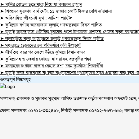
➤ পানির বোতল ছুড়ে মারা নিয়ে যা বললেন হাসান
➤ শিশুদের সুরক্ষায় ব্যর্থ মেটা, ১১ হাজার কোটি টাকার বেশি জরিমানা
➤ অবিবাহিত জীবনেই সুখ : আমিশা প্যাটেল
➤ কুমিল্লায় বর্ণাঢ্য আয়োজনে জুলাই গণঅভ্যুত্থান দিবস পালিত
➤ জুলাই আন্দোলনে গুলিবিদ্ধ যুবকের পাশে উপজেলা প্রশাসন, পেলেন নতুন ঘর,অটো
➤ লালমাইয়ে নানা আয়োজনে জুলাই গণঅভ্যুত্থান দিবস পালিত
➤ মধ্যরাতে ছেলেদের হল পরিদর্শনে কুবি উপাচার্য
➤ দীর্ঘ ৩২ বছর পর জেগে উঠছে কুমিল্লা বিমানবন্দর
➤ কুমিল্লাসহ ৬ জেলায় ঝোড়ো হাওয়াসহ বজ্রবৃষ্টির শঙ্কা
➤ মনোহরগঞ্জ কাঁচা রাস্তার বেহাল দশা, চরম দুর্ভোগে শিক্ষার্থীরা
➤ জুলাই সনদ বাস্তবায়ন না হলে বাংলাদেশের গণমানুষের সাথে প্রতারনা করা হবে -ড.
গুরুত্বপূর্ণ লিঙ্কসমূহ
সম্পাদক, প্রকাশক ও মুদ্রাকর মুহম্মদ আসিফ তরুণাভ কর্তৃক ন্যাশনাল অফসেট প্রেস, 
ফোন: সম্পাদক: ০১৭১১-৩৩২৪৯৮, নির্বাহী সম্পাদক ০১৭১২-৭৬৭৮৬৬৬, ব্যবস্থ