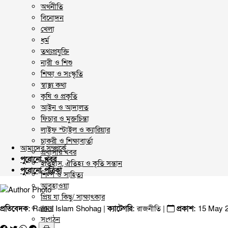
অর্থনীতি
বিনোদন
খেলা
ধর্ম
তথ্যপ্রযুক্তি
নারী ও শিশু
শিক্ষা ও সংস্কৃতি
স্বাস্থ্য কথা
কৃষি ও প্রকৃতি
আইন ও আদালত
ফিচার ও মুক্তচিন্তা
লাইফ স্টাইল ও ক্যারিয়ার
চাকরী ও শিক্ষাবার্তা
আমাদের সম্পর্কে
প্রবাসীর খবর
পুরোনো খবর
ইতিহাস, ঐতিহ্য ও কৃতি সন্তান
পুরোনো পত্রিকা
শিল্প ও সাহিত্য
আবহাওয়া
প্রিয় যা কিছু/ সাক্ষাৎকার
ভ্রমণ
প্রতিবেদক:
Raisul Islam Shohag |
ক্যাটেগরি:
রাজনীতি
|
প্রকাশ:
15 May 2
সংগঠন