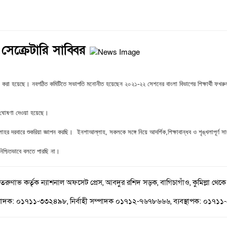
সেক্রেটারি সাব্বির
া করা হয়েছে। নবগঠিত কমিটিতে সভাপতি মনোনীত হয়েছেন ২০২১-২২ সেশনের বাংলা বিভাগের শিক্ষার্থী ফখরুল
ির ঘোষণা দেওয়া হয়েছে।
র দরবারে শুকরিয়া জ্ঞাপন করছি। ইনশাআল্লাহ, সকলকে সঙ্গে নিয়ে আদর্শিক,শিক্ষাবান্ধব ও শৃঙ্খলাপূর্ণ স
 নিশ্চিতভাবে বলতে পারছি না।
 তরুণাভ কর্তৃক ন্যাশনাল অফসেট প্রেস, আবদুর রশিদ সড়ক, বাগিচাগাঁও, কুমিল্লা থেকে
পাদক: ০১৭১১-৩৩২৪৯৮, নির্বাহী সম্পাদক ০১৭১২-৭৬৭৮৬৬৬, ব্যবস্থাপক: ০১৭১