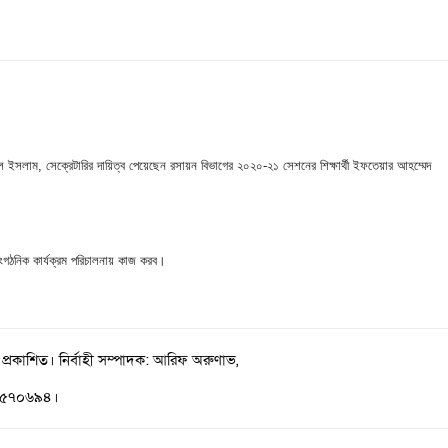
 ইসলাম, সেক্রেটারির দায়িত্ব পেয়েছেন রসায়ন বিভাগের ২০২০-২১ সেশনের শিক্ষার্থী ইফতেয়ার আহম্মেদ
াংগঠনিক কার্যক্রম পরিচালনায় কাজ করব।
 প্রকাশিত। নির্বাহী সম্পাদক: আরিফ অরুণাভ,
১-৫৭০৬৯৪।