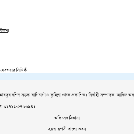
রিকশা
সরওয়ার সিদ্দিকী
আবদুর রশিদ সড়ক, বাগিচাগাঁও, কুমিল্লা থেকে প্রকাশিত। নির্বাহী সম্পাদক: আরিফ অর
াপক: ০১৭১১-৫৭০৬৯৪।
অফিসের ঠিকানা
২৪৬ রূপসী বাংলা ভবন