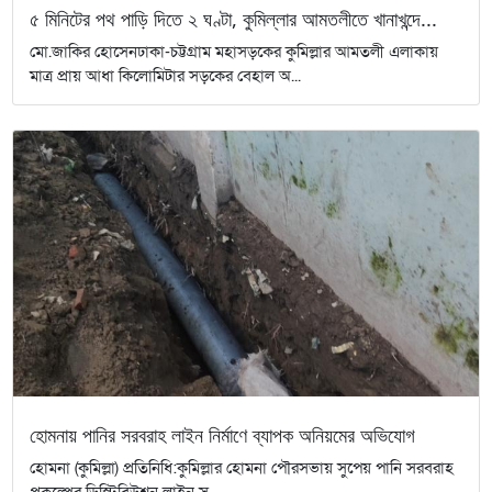
৫ মিনিটের পথ পাড়ি দিতে ২ ঘণ্টা, কুমিল্লার আমতলীতে খানাখন্দে...
মো.জাকির হোসেনঢাকা-চট্টগ্রাম মহাসড়কের কুমিল্লার আমতলী এলাকায়
মাত্র প্রায় আধা কিলোমিটার সড়কের বেহাল অ...
হোমনায় পানির সরবরাহ লাইন নির্মাণে ব্যাপক অনিয়মের অভিযোগ
হোমনা (কুমিল্লা) প্রতিনিধি:কুমিল্লার হোমনা পৌরসভায় সুপেয় পানি সরবরাহ
প্রকল্পের ডিস্ট্রিবিউশন লাইন স্...