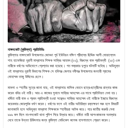
নাঙ্গলকোট (কুমিল্লা) প্রতিনিধিঃ
কুমিল্লার নাঙ্গলকোট উপজেলার জোড্ডা পূর্ব ইউনিয়ন দক্ষিণ শ্রীহাস্য ছিদ্দিক আলী মোয়াল্লেম
শাহ হাফেজিয়া নূরানী মাদ্রাসার শিক্ষক সাব্বির আহমদ (৩২), বিরুদ্ধে বাক প্রতিবন্ধী (২৫) এক
নারীকে ধর্ষণের অভিযোগে গ্রেপ্তার করা হয়েছে। গত শুক্রবার দুপুরে ঘটনাটি ঘটেছে। অভিযুক্ত
ওই মাদ্রাসার নূরানী বিভাগের শিক্ষক সে হবিগঞ্জ জেলার নবীগঞ্জ উপজেলার জনতরী গ্রামের
মোহাম্মদ তাজু উদ্দিনের ছেলে।
মামলা ও স্হানীয় সূত্রে জানা যায়, ওই মাদ্রাসায় মাসিক বেতনে ছাত্র-ছাত্রীদের রান্নার কাজ
করেন বধির ওই নারী। আর এ কাজের সুবাদে সাব্বির আহম্মেদ এর সাথে প্রতিনিয়ত দেখা হয়।
ধর্ষিতা নারী বাক ও শ্রবন প্রতিবন্ধী হওয়া সত্ত্বেও সাব্বির আহম্মেদ ওই নারীকে ইচ্ছার বিরুদ্ধে
কয়েকবার জোরপূর্বক ধর্ষণ করেন। ধর্ষণের ফলে ওই নারীর অতিরিক্ত রক্তক্ষরণ শুরু হলে বিষয়টি
জানাজানি হলে অভিযুক্ত মাদ্রাসা শিক্ষককে স্হানীয়রা আটক করে। পরে জাতীয় জরুরি সেবা
৯৯৯ কল দিলে নাংগলকোট থানা পুলিশ গিয়ে উদ্ধার করে। ধর্ষিতা নারী আশংকাজনক অবস্থায়
দেখে তাকে উন্নত চিকিৎসার জন্য কুমিল্লা মেডিকেল কলেজ হাসপাতালে প্রেরণ করেন।