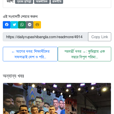
ট্যাগ:
বৃহত্তর কুমিল্লা
আন্তর্জাতিক
রাজনীতি
এই সংবাদটি শেয়ার করুন
Copy Link
← আগের খবর: শিক্ষার্থীদের
পরবর্তী খবর →: কুমিল্লায় এক
সফলতাই দেশ ও পরি...
বছরে বিপুল পরিমা...
অন্যান্য খবর