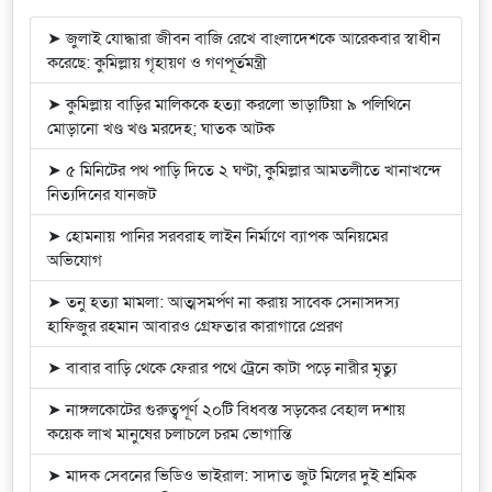
➤ জুলাই যোদ্ধারা জীবন বাজি রেখে বাংলাদেশকে আরেকবার স্বাধীন
করেছে: কুমিল্লায় গৃহায়ণ ও গণপূর্তমন্ত্রী
➤ কুমিল্লায় বাড়ির মালিককে হত্যা করলো ভাড়াটিয়া ৯ পলিথিনে
মোড়ানো খণ্ড খণ্ড মরদেহ; ঘাতক আটক
➤ ৫ মিনিটের পথ পাড়ি দিতে ২ ঘণ্টা, কুমিল্লার আমতলীতে খানাখন্দে
নিত্যদিনের যানজট
➤ হোমনায় পানির সরবরাহ লাইন নির্মাণে ব্যাপক অনিয়মের
অভিযোগ
➤ তনু হত্যা মামলা: আত্মসমর্পণ না করায় সাবেক সেনাসদস্য
হাফিজুর রহমান আবারও গ্রেফতার কারাগারে প্রেরণ
➤ বাবার বাড়ি থেকে ফেরার পথে ট্রেনে কাটা পড়ে নারীর মৃত্যু
➤ নাঙ্গলকোটের গুরুত্বপূর্ণ ২০টি বিধবস্ত সড়কের বেহাল দশায়
কয়েক লাখ মানুষের চলাচলে চরম ভোগান্তি
➤ মাদক সেবনের ভিডিও ভাইরাল: সাদাত জুট মিলের দুই শ্রমিক