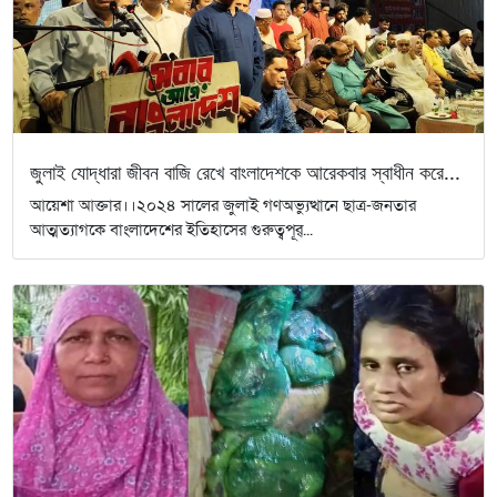
জুলাই যোদ্ধারা জীবন বাজি রেখে বাংলাদেশকে আরেকবার স্বাধীন করে...
আয়েশা আক্তার।।২০২৪ সালের জুলাই গণঅভ্যুত্থানে ছাত্র-জনতার
আত্মত্যাগকে বাংলাদেশের ইতিহাসের গুরুত্বপূর্...