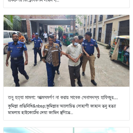
তনু হত্যা মামলা: আত্মসমর্পণ না করায় সাবেক সেনাসদস্য হাফিজুর...
কুমিল্লা প্রতিনিধি&nbsp;কুমিল্লার আলোচিত সোহাগী জাহান তনু হত্যা
মামলায় হাইকোর্টের দেয়া জামিন স্থগিতে...