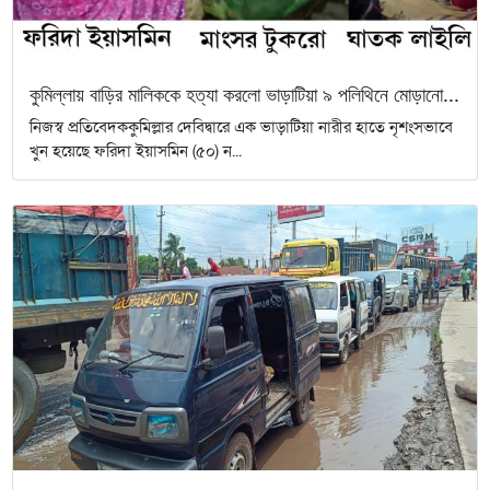
কুমিল্লায় বাড়ির মালিককে হত্যা করলো ভাড়াটিয়া ৯ পলিথিনে মোড়ানো...
নিজস্ব প্রতিবেদককুমিল্লার দেবিদ্বারে এক ভাড়াটিয়া নারীর হাতে নৃশংসভাবে
খুন হয়েছে ফরিদা ইয়াসমিন (৫০) ন...