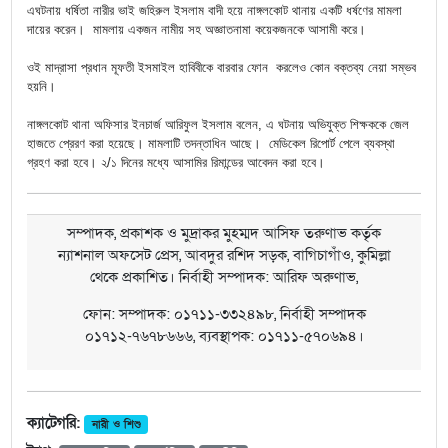
এঘটনায় ধর্ষিতা নারীর ভাই জহিরুল ইসলাম বাদী হয়ে নাঙ্গলকোট থানায় একটি ধর্ষণের মামলা
দায়ের করেন। মামলায় একজন নামীয় সহ অজ্ঞাতনামা কয়েকজনকে আসামী করে।
ওই মাদ্রাসা প্রধান মূফতী ইসমাইল হাবিবীকে বারবার ফোন করলেও কোন বক্তব্য নেয়া সম্ভব
হয়নি।
নাঙ্গলকোট থানা অফিসার ইনচার্জ আরিফুল ইসলাম বলেন, এ ঘটনায় অভিযুক্ত শিক্ষককে জেল
হাজতে প্রেরণ করা হয়েছে। মামলাটি তদন্তাধিন আছে। মেডিকেল রিপোর্ট পেলে ব্যবস্থা
গ্রহণ করা হবে। ২/১ দিনের মধ্যে আসামির রিমান্ডের আবেদন করা হবে।
সম্পাদক, প্রকাশক ও মুদ্রাকর মুহম্মদ আসিফ তরুণাভ কর্তৃক
ন্যাশনাল অফসেট প্রেস, আবদুর রশিদ সড়ক, বাগিচাগাঁও, কুমিল্লা
থেকে প্রকাশিত। নির্বাহী সম্পাদক: আরিফ অরুণাভ,
ফোন: সম্পাদক: ০১৭১১-৩৩২৪৯৮, নির্বাহী সম্পাদক
০১৭১২-৭৬৭৮৬৬৬, ব্যবস্থাপক: ০১৭১১-৫৭০৬৯৪।
ক্যাটেগরি:
নারী ও শিশু