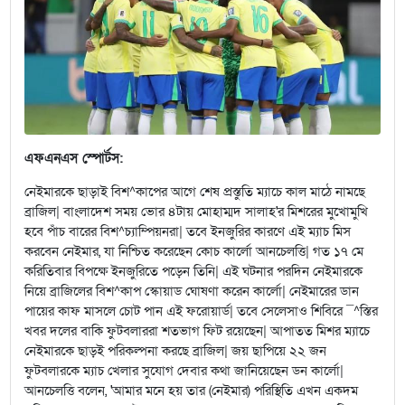
এফএনএস স্পোর্টস:
নেইমারকে ছাড়াই বিশ^কাপের আগে শেষ প্রস্তুতি ম্যাচে কাল মাঠে নামছে
ব্রাজিল| বাংলাদেশ সময় ভোর ৪টায় মোহাম্মদ সালাহ'র মিশরের মুখোমুখি
হবে পাঁচ বারের বিশ^চ্যাম্পিয়নরা| তবে ইনজুরির কারণে এই ম্যাচ মিস
করবেন নেইমার, যা নিশ্চিত করেছেন কোচ কার্লো আনচেলত্তি| গত ১৭ মে
করিতিবার বিপক্ষে ইনজুরিতে পড়েন তিনি| এই ঘটনার পরদিন নেইমারকে
নিয়ে ব্রাজিলের বিশ^কাপ স্কোয়াড ঘোষণা করেন কার্লো| নেইমারের ডান
পায়ের কাফ মাসলে চোট পান এই ফরোয়ার্ড| তবে সেলেসাও শিবিরে ¯^স্তির
খবর দলের বাকি ফুটবলাররা শতভাগ ফিট রয়েছেন| আপাতত মিশর ম্যাচে
নেইমারকে ছাড়ই পরিকল্পনা করছে ব্রাজিল| জয় ছাপিয়ে ২২ জন
ফুটবলারকে ম্যাচ খেলার সুযোগ দেবার কথা জানিয়েছেন ডন কার্লো|
আনচেলত্তি বলেন, 'আমার মনে হয় তার (নেইমার) পরিস্থিতি এখন একদম