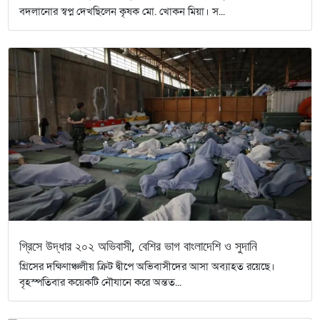
বদলানোর স্বপ্ন দেখছিলেন কৃষক মো. খোকন মিয়া। স...
গ্রিসে উদ্ধার ২০২ অভিবাসী, বেশির ভাগ বাংলাদেশি ও সুদানি
গ্রিসের দক্ষিণাঞ্চলীয় ক্রিট দ্বীপে অভিবাসীদের আসা অব্যাহত রয়েছে।
বৃহস্পতিবার কয়েকটি নৌযানে করে অন্তত...