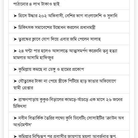
পাঠানোর ৪ লাখ টাকাও ছাই
➤ গ্রিসে উদ্ধার ২০২ অভিবাসী, বেশির ভাগ বাংলাদেশি ও সুদানি
➤ চিকিৎসক সমাবেশের উদ্বোধন করলেন প্রধানমন্ত্রী
➤ তুরস্কের ক্লাবে যোগ দিয়ে এবার জমি পেলেন সালাহ
➤ ২৪ ঘণ্টা পার হলেও আদালতে আত্মসমর্পণ করেননি তনু হত্যা
মামলার আসামি হাফিজুর
➤ কুমিল্লায় কমছে না ডেঙ্গু ও হামের প্রকোপ
➤ যৌতুকের টাকা না পেয়ে স্ত্রীকে পিটিয়ে হাড় ভাঙার অভিযোগে
স্বামী গ্রেপ্তার
➤ ব্রাহ্মণপাড়ায় কুকুর-বিড়ালের কামড়ে-আঁচড়ে এক মাসে ২৬ জনের
চিকিৎসা
➤ নবীন বিতার্কিক তৈরির লক্ষ্যে কুবি ডিবেটিং সোসাইটির ‘ক্রাউন অব
আর্গুমেন্টস’
➤ কুমিল্লার নিশ্চিন্তপু পুর প্রবাসীর জায়গায় ময়লা আবর্জনার স্তপ,