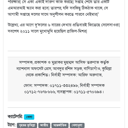
পরিষ্কার| সে একা একাই দারুণ কাজ করছে| সপ্তাহ শেষে তার একটি
এমআরআই স্ক্যান করা হবে| তারপর, যদি সবকিছু ঠিকঠাক থাকে, সে
আগামী সপ্তাহে দলের সাথে অনুশীলন করতে পারবে নেইমার|'
উল্লেখ্য, এর আগে দু'দলের ৬ বারের দেখায় প্রতিবারই জিতেছে সেলেসাওরা|
সবশেষ ২০১১ সালে মুখোমুখি হয়েছিল ব্রাজিল-মিশর|
সম্পাদক, প্রকাশক ও মুদ্রাকর মুহম্মদ আসিফ তরুণাভ কর্তৃক
ন্যাশনাল অফসেট প্রেস, আবদুর রশিদ সড়ক, বাগিচাগাঁও, কুমিল্লা
থেকে প্রকাশিত। নির্বাহী সম্পাদক: আরিফ অরুণাভ,
ফোন: সম্পাদক: ০১৭১১-৩৩২৪৯৮, নির্বাহী সম্পাদক
০১৭১২-৭৬৭৮৬৬৬, ব্যবস্থাপক: ০১৭১১-৫৭০৬৯৪।
ক্যাটেগরি:
খেলা
ট্যাগ:
বৃহত্তর কুমিল্লা
জাতীয়
আন্তর্জাতিক
খেলাধুলা