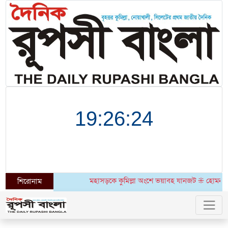
মহাসড়কে কুমিল্লা অংশে ভয়াবহ যানজট ⁜ হোমনায় ৬ মাসেও উ
শিরোনাম