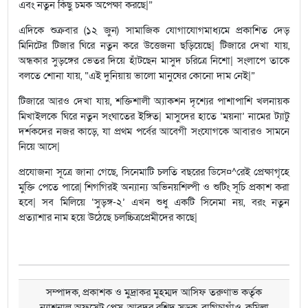
এবং নতুন কিছু চমক অপেক্ষা করছে|”
এদিকে শুক্রবার (১২ জুন) সামাজিক যোগাযোগমাধ্যমে প্রকাশিত দেড়
মিনিটের টিজার ঘিরে নতুন করে উত্তেজনা ছড়িয়েছে| টিজারে দেখা যায়,
অন্ধকার সুড়ঙ্গের ভেতর দিয়ে হাঁটছেন মাসুদ চরিত্রে নিশো| সংলাপে তাকে
বলতে শোনা যায়, “এই দুনিয়ায় ভালো মানুষের কোনো দাম নেই|”
টিজারে আরও দেখা যায়, শক্তিশালী অ্যাকশন দৃশ্যের পাশাপাশি খলনায়ক
মিখাইলকে ঘিরে নতুন সংঘাতের ইঙ্গিত| মাসুদের হাতে ‘ময়না’ নামের ট্যাটু
দর্শকদের নজর কাড়ে, যা প্রথম পর্বের আবেগী সংযোগকে আবারও সামনে
নিয়ে আসে|
প্রযোজনা সূত্রে জানা গেছে, সিনেমাটি চলতি বছরের ডিসে¤^রেই প্রেক্ষাগৃহে
মুক্তি পেতে পারে| শিগগিরই অন্যান্য অভিনয়শিল্পী ও শুটিং সূচি প্রকাশ করা
হবে| সব মিলিয়ে ‘সুড়ঙ্গ-২’ এখন শুধু একটি সিনেমা নয়, বরং নতুন
প্রত্যাশার নাম হয়ে উঠেছে চলচ্চিত্রপ্রেমীদের কাছে|
সম্পাদক, প্রকাশক ও মুদ্রাকর মুহম্মদ আসিফ তরুণাভ কর্তৃক
ন্যাশনাল অফসেট প্রেস, আবদুর রশিদ সড়ক, বাগিচাগাঁও, কুমিল্লা