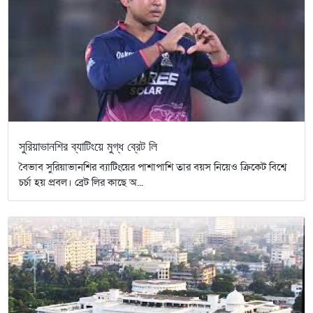
সুরিয়াভানশির ব্যাটিংয়ে মুগ্ধ ব্রেট লি
বৈভাব সুরিয়াভানশির ব্যাটিংয়ের পাশাপাশি তার বয়স নিয়েও ক্রিকেট বিশ্বে
চর্চা হয় প্রবল। ব্রেট লির কাছে অ...