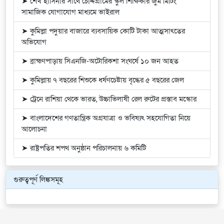
➤ শেখ হাসিনার সাথে চৌদ্দগ্রামের স্কুল শিক্ষিকার জুম মিটিং
সামাজিক যোগাযোগ মাধ্যমে ভাইরাল
➤ কুমিল্লা পদুয়ার বাজারে ব্যবসায়িক কোটি টাকা আত্মসাৎতের
অভিযোগ
➤ ব্রাহ্মণপাড়ায় সিএনজি-অটোরিকশা সংঘর্ষে ১০ জন আহত
➤ কুমিল্লায় ৭ বছরের শিশুকে ধর্ষণচেষ্টায় বৃদ্ধের ৫ বছরের জেল
➤ ট্রেনে রাশিয়া থেকে ভারত, উচ্চাভিলাষী রেল রুটের প্রস্তাব মস্কোর
➤ বাংলাদেশের গণতান্ত্রিক অগ্রযাত্রা ও ভবিষ্যৎ সহযোগিতা নিয়ে
আলোচনা
➤ রাষ্ট্রপতির শপথ অনুষ্ঠান পরিচালনায় ৬ কমিটি
গুরুত্বপূর্ণ লিঙ্কসমূহ