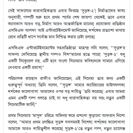
সেই সাফল্যের ধারাবাহিকতায় এবার ফিরছে ‘সুড়ঙ্গ-২’| নির্মাতাদের ভাষ্য
অনুযায়ী, গল্পটি শুরু হবে প্রথম পর্বের শেষ জায়গা থেকেই, তবে এবার
ক্যানভাস আরও বড়, নির্মাণ আরও আন্তর্জাতিক মানের| প্রযোজনা প্রতিষ্ঠান
এসভিএফ আলফা আই এন্টারটেইনমেন্ট জানিয়েছে, দর্শকের প্রত্যাশা মাথায়
রেখে প্রতিটি ধাপে সর্বোচ্চ মান নিশ্চিত করার চেষ্টা চলছে|
এসভিএফ এন্টারটেইনমেন্টের সহপ্রতিষ্ঠাতা মহেন্দ্র সনি বলেন, “‘সুড়ঙ্গ’র
সাফল্য দেখিয়েছে স্থানীয় গল্পও বিশ^মানের হতে পারে| ‘সুড়ঙ্গ-২’ শুধু
একটি সিক্যুেয়ল নয়, এটি হবে বাংলা সিনেমার ভবিষ্যৎকে সামনে এগিয়ে
নেওয়ার একটি প্রয়াস|”
পরিচালক রায়হান রাফীও জানিয়েছেন, এই সিনেমা তার জন্য একটি
গুরুত্বপূর্ণ অধ্যায়| তিনি বলেন, “‘সুড়ঙ্গ’ আমার ক্যারিয়ারের মাইলফলক|
দর্শকের ভালোবাসা আমাদের ওপর বড় দায়িত্ব ˆতরি করেছে| এবার আমরা
এমন একটি গল্প বলতে চাই, যা শুধু ধারাবাহিকতা নয় বরং নতুন একটি
সিনেমাটিক জার্নি|”
প্রথম সিনেমায় ‘মাসুদ’ চরিত্রে অভিনয় করে প্রশংসা কুড়ানো আফরান নিশো
বলেন, “আমার প্রথম চলচ্চিত্র সুড়ঙ্গ সবসময়ই বিশেষ| দর্শকের ভালোবাসা
আমাকে আরও দায়িত্বশীল করেছে| সুড়ঙ্গ-২’তে নতুন গল্প, নতুন চ্যালেঞ্জ