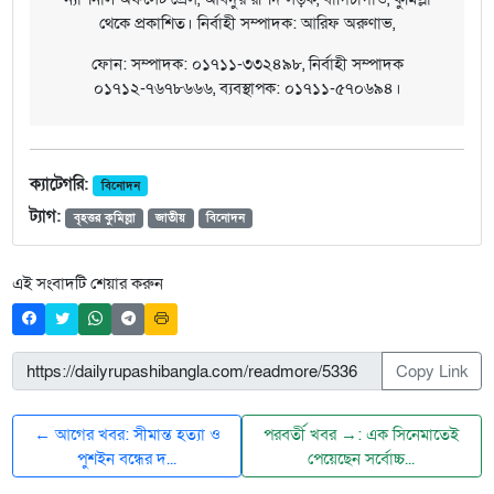
থেকে প্রকাশিত। নির্বাহী সম্পাদক: আরিফ অরুণাভ,
ফোন: সম্পাদক: ০১৭১১-৩৩২৪৯৮, নির্বাহী সম্পাদক
০১৭১২-৭৬৭৮৬৬৬, ব্যবস্থাপক: ০১৭১১-৫৭০৬৯৪।
ক্যাটেগরি:
বিনোদন
ট্যাগ:
বৃহত্তর কুমিল্লা
জাতীয়
বিনোদন
এই সংবাদটি শেয়ার করুন
Copy Link
← আগের খবর: সীমান্ত হত্যা ও
পরবর্তী খবর →: এক সিনেমাতেই
পুশইন বন্ধের দ...
পেয়েছেন সর্বোচ্চ...