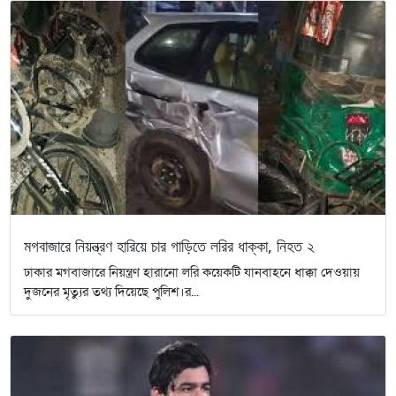
মগবাজারে নিয়ন্ত্রণ হারিয়ে চার গাড়িতে লরির ধাক্কা, নিহত ২
ঢাকার মগবাজারে নিয়ন্ত্রণ হারানো লরি কয়েকটি যানবাহনে ধাক্কা দেওয়ায়
দুজনের মৃত্যুর তথ্য দিয়েছে পুলিশ।র...