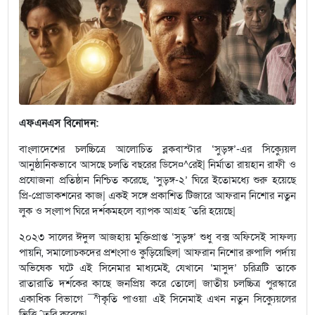
এফএনএস বিনোদন:
বাংলাদেশের চলচ্চিত্রে আলোচিত ব্লকবাস্টার ‘সুড়ঙ্গ’-এর সিক্যুেয়ল
আনুষ্ঠানিকভাবে আসছে চলতি বছরের ডিসে¤^রেই| নির্মাতা রায়হান রাফী ও
প্রযোজনা প্রতিষ্ঠান নিশ্চিত করেছে, ‘সুড়ঙ্গ-২’ ঘিরে ইতোমধ্যে শুরু হয়েছে
প্রি-প্রোডাকশনের কাজ| একই সঙ্গে প্রকাশিত টিজারে আফরান নিশোর নতুন
লুক ও সংলাপ ঘিরে দর্শকমহলে ব্যাপক আগ্রহ ˆতরি হয়েছে|
২০২৩ সালের ঈদুল আজহায় মুক্তিপ্রাপ্ত ‘সুড়ঙ্গ’ শুধু বক্স অফিসেই সাফল্য
পায়নি, সমালোচকদের প্রশংসাও কুড়িয়েছিল| আফরান নিশোর রুপালি পর্দায়
অভিষেক ঘটে এই সিনেমার মাধ্যমেই, যেখানে ‘মাসুদ’ চরিত্রটি তাকে
রাতারাতি দর্শকের কাছে জনপ্রিয় করে তোলে| জাতীয় চলচ্চিত্র পুরস্কারে
একাধিক বিভাগে ¯^ীকৃতি পাওয়া এই সিনেমাই এখন নতুন সিক্যুেয়লের
ভিত্তি ˆতরি করেছে|