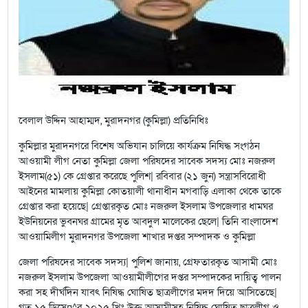
​বেলাল উদ্দিন আহাম্মদ, মুরাদনগর (কুমিল্লা) প্রতিনিধিঃ
কুমিল্লার মুরাদনগরে বিশেষ অভিযান চালিয়ে কার্যক্রম নিষিদ্ধ সংগঠন
আওয়ামী লীগ নেতা কুমিল্লা জেলা পরিষদের সাবেক সদস্য মোঃ নজরুল
ইসলাম(৫১) কে গ্রেপ্তার করেছে পুলিশ| রবিবার (২১ জুন) সন্ত্রাসবিরোধী
আইনের মামলায় কুমিল্লা কোতয়ালী থানাধীন মগবাড়ি এলাকা থেকে তাকে
গ্রেপ্তার করা হয়েছে| গ্রেপ্তারকৃত মোঃ নজরুল ইসলাম উপজেলার ধামঘর
ইউনিয়নের ভুবনঘর গ্রামের মৃত আবদুল মালেকের ছেলে| তিনি বাংলাদেশ
আওয়ামিলীগ মুরাদনগর উপজেলা শাখার দপ্তর সম্পাদক ও কুমিল্লা
জেলা পরিষদের সাবেক সদস্য| পুলিশ জানায়, গ্রেফতারকৃত আসামী মোঃ
নজরুল ইসলাম উপজেলা আওয়ামীলীগের দপ্তর সম্পাদকের দায়িত্ব পালন
করা সহ দীর্ঘদিন যাবৎ নিষিদ্ধ ঘোষিত ছাত্রলীগের মদদ দিয়ে আসিতেছে|
গত ১৫ ডিসে¤^র ২০২৫ খ্রিঃ উক্ত আসামীসহ নিষিদ্ধ ঘোষিত ছাত্রলীগ ও