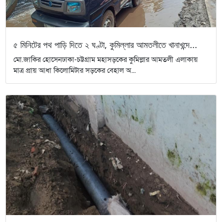
৫ মিনিটের পথ পাড়ি দিতে ২ ঘণ্টা, কুমিল্লার আমতলীতে খানাখন্দে...
মো.জাকির হোসেনঢাকা-চট্টগ্রাম মহাসড়কের কুমিল্লার আমতলী এলাকায়
মাত্র প্রায় আধা কিলোমিটার সড়কের বেহাল অ...