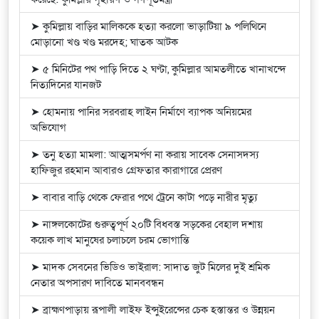
➤ কুমিল্লায় বাড়ির মালিককে হত্যা করলো ভাড়াটিয়া ৯ পলিথিনে
মোড়ানো খণ্ড খণ্ড মরদেহ; ঘাতক আটক
➤ ৫ মিনিটের পথ পাড়ি দিতে ২ ঘণ্টা, কুমিল্লার আমতলীতে খানাখন্দে
নিত্যদিনের যানজট
➤ হোমনায় পানির সরবরাহ লাইন নির্মাণে ব্যাপক অনিয়মের
অভিযোগ
➤ তনু হত্যা মামলা: আত্মসমর্পণ না করায় সাবেক সেনাসদস্য
হাফিজুর রহমান আবারও গ্রেফতার কারাগারে প্রেরণ
➤ বাবার বাড়ি থেকে ফেরার পথে ট্রেনে কাটা পড়ে নারীর মৃত্যু
➤ নাঙ্গলকোটের গুরুত্বপূর্ণ ২০টি বিধবস্ত সড়কের বেহাল দশায়
কয়েক লাখ মানুষের চলাচলে চরম ভোগান্তি
➤ মাদক সেবনের ভিডিও ভাইরাল: সাদাত জুট মিলের দুই শ্রমিক
নেতার অপসারণ দাবিতে মানববন্ধন
➤ ব্রাহ্মণপাড়ায় রূপালী লাইফ ইন্সুইরেন্সের চেক হস্তান্তর ও উন্নয়ন