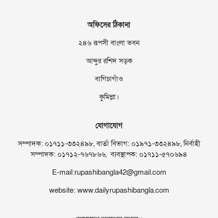
অফিসের ঠিকানা
২৪৬ রূপসী বাংলা ভবন
আব্দুর রশিদ সড়ক
বাগিচাগাঁও
কুমিল্লা।
যোগাযোগ
সম্পাদক: ০১৭১১-৩৩২৪৯৮, বার্তা বিভাগ: ০১৯৭১-৩৩২৪৯৮, নির্বাহী
সম্পাদক: ০১৭১২-৭৬৭৮৬৬, ব্যবস্থাপক: ০১৭১১-৫৭০৬৯৪
E-mail:rupashibangla42@gmail.com
website: www.dailyrupashibangla.com