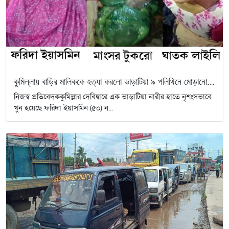
কুমিল্লায় বাড়ির মালিককে হত্যা করলো ভাড়াটিয়া ৯ পলিথিনে মোড়ানো...
নিজস্ব প্রতিবেদককুমিল্লার দেবিদ্বারে এক ভাড়াটিয়া নারীর হাতে নৃশংসভাবে
খুন হয়েছে ফরিদা ইয়াসমিন (৫০) ন...