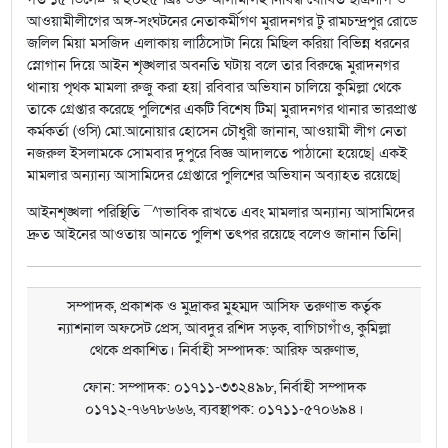
আওয়ামীলীগের অঙ্গ-সংঘটনের নেতাকর্মীগণ মুরাদনগর টু রামচন্দ্রপুর রোডে
জলিল মিয়া মসজিদ এলাকায় লাঠিসোটা নিয়ে মিছিল করিয়া বিভিন্ন ধরনের
স্নোগান দিয়ে আইন শৃঙ্খলার অবনতি ঘটায় বলে তার বিরুদ্ধে মুরাদনগর
থানায় পৃথক মামলা রুজু করা হয়| রবিবার অভিযান চালিয়ে কুমিল্লা থেকে
তাকে গ্রেপ্তার করেছে পুলিশের একটি বিশেষ টিম| মুরাদনগর থানার ভারপ্রাপ্ত
কর্মকর্তা (ওসি) মো.আনোয়ার হোসেন চৌধুরী জানান, আওয়ামী লীগ নেতা
নজরুল ইসলামকে সোমবার দুপুরে বিজ্ঞ আদালতে পাঠানো হয়েছে| একই
মামলার অন্যান্য আসামিদের গ্রেপ্তারে পুলিশের অভিযান অব্যাহত রয়েছে|
আইনশৃঙ্খলা পরিস্থিতি ¯^াভাবিক রাখতে এবং মামলার অন্যান্য আসামিদের
দ্রুত আইনের আওতায় আনতে পুলিশ তৎপর রয়েছে বলেও জানান তিনি|
সম্পাদক, প্রকাশক ও মুদ্রাকর মুহম্মদ আসিফ তরুণাভ কর্তৃক
ন্যাশনাল অফসেট প্রেস, আবদুর রশিদ সড়ক, বাগিচাগাঁও, কুমিল্লা
থেকে প্রকাশিত। নির্বাহী সম্পাদক: আরিফ অরুণাভ,
ফোন: সম্পাদক: ০১৭১১-৩৩২৪৯৮, নির্বাহী সম্পাদক
০১৭১২-৭৬৭৮৬৬৬, ব্যবস্থাপক: ০১৭১১-৫৭০৬৯৪।