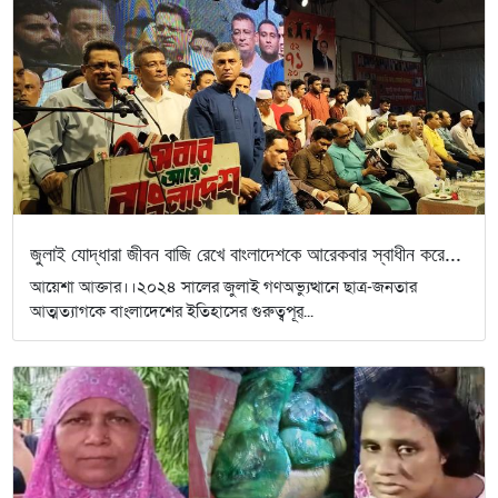
জুলাই যোদ্ধারা জীবন বাজি রেখে বাংলাদেশকে আরেকবার স্বাধীন করে...
আয়েশা আক্তার।।২০২৪ সালের জুলাই গণঅভ্যুত্থানে ছাত্র-জনতার
আত্মত্যাগকে বাংলাদেশের ইতিহাসের গুরুত্বপূর্...