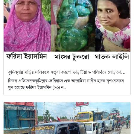
কুমিল্লায় বাড়ির মালিককে হত্যা করলো ভাড়াটিয়া ৯ পলিথিনে মোড়ানো...
নিজস্ব প্রতিবেদককুমিল্লার দেবিদ্বারে এক ভাড়াটিয়া নারীর হাতে নৃশংসভাবে
খুন হয়েছে ফরিদা ইয়াসমিন (৫০) ন...