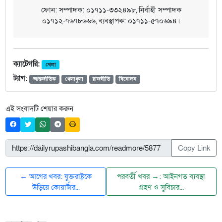
ফোন: সম্পাদক: ০১৭১১-৩৩২৪৯৮, নির্বাহী সম্পাদক
০১৭১২-৭৬৭৮৬৬৬, ব্যবস্থাপক: ০১৭১১-৫৭০৬৯৪।
ক্যাটেগরি:
খেলা
ট্যাগ:
আন্তর্জাতিক
খেলাধুলা
রাজনীতি
বিনোদন
এই সংবাদটি শেয়ার করুন
Copy Link
← আগের খবর: যুক্তরাষ্ট্রকে
পরবর্তী খবর →: আইনগত ব্যবস্থা
উড়িয়ে কোয়ার্টার...
গ্রহণ ও সুবিচার...