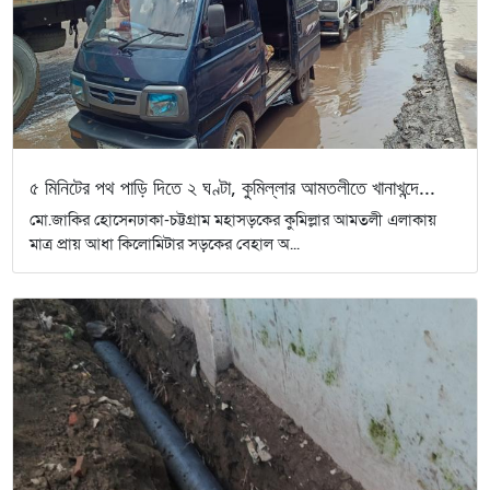
৫ মিনিটের পথ পাড়ি দিতে ২ ঘণ্টা, কুমিল্লার আমতলীতে খানাখন্দে...
মো.জাকির হোসেনঢাকা-চট্টগ্রাম মহাসড়কের কুমিল্লার আমতলী এলাকায়
মাত্র প্রায় আধা কিলোমিটার সড়কের বেহাল অ...