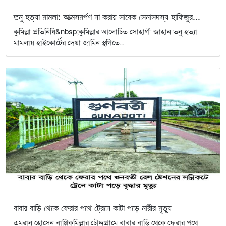
তনু হত্যা মামলা: আত্মসমর্পণ না করায় সাবেক সেনাসদস্য হাফিজুর...
কুমিল্লা প্রতিনিধি&nbsp;কুমিল্লার আলোচিত সোহাগী জাহান তনু হত্যা
মামলায় হাইকোর্টের দেয়া জামিন স্থগিতে...
বাবার বাড়ি থেকে ফেরার পথে ট্রেনে কাটা পড়ে নারীর মৃত্যু
এমরান হোসেন বাপ্পিকুমিল্লার চৌদ্দগ্রামে বাবার বাড়ি থেকে ফেরার পথে