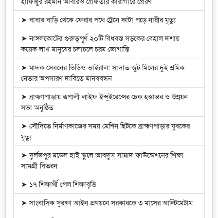
হাফিজুর রহমান আবারও গ্রেফতার কারাগারে প্রেরণ
➤ বাবার বাড়ি থেকে ফেরার পথে ট্রেনে কাটা পড়ে নারীর মৃত্যু
➤ নাঙ্গলকোটের গুরুত্বপূর্ণ ২০টি বিধবস্ত সড়কের বেহাল দশায়
কয়েক লাখ মানুষের চলাচলে চরম ভোগান্তি
➤ মাদক সেবনের ভিডিও ভাইরাল: সাদাত জুট মিলের দুই শ্রমিক
নেতার অপসারণ দাবিতে মানববন্ধন
➤ ব্রাহ্মণপাড়ায় রূপালী লাইফ ইন্সুইরেন্সের চেক হস্তান্তর ও উন্নয়ন
সভা অনুষ্ঠিত
➤ সৌদিতে নির্মাণকাজের সময় মেশিন ছিটকে ব্রাহ্মণপাড়ার যুবকের
মৃত্যু
➤ দুর্লভপুর মডেল হাই স্কুলে আবদুস সামাদ ফাউন্ডেশনের শিক্ষা
সামগ্রী বিতরন
➤ ১৭ শিক্ষার্থী পেল শিক্ষাবৃত্তি
➤ সাংবাদিক সুরক্ষা আইন প্রণয়নে সরকারকে ৩ মাসের আল্টিমেটাম