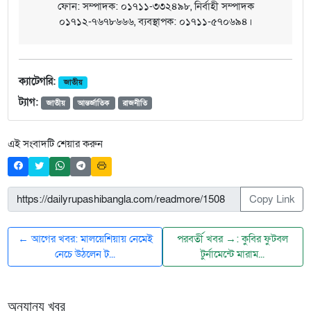
ফোন: সম্পাদক: ০১৭১১-৩৩২৪৯৮, নির্বাহী সম্পাদক
০১৭১২-৭৬৭৮৬৬৬, ব্যবস্থাপক: ০১৭১১-৫৭০৬৯৪।
ক্যাটেগরি:
জাতীয়
ট্যাগ:
জাতীয়
আন্তর্জাতিক
রাজনীতি
এই সংবাদটি শেয়ার করুন
Copy Link
← আগের খবর: মালয়েশিয়ায় নেমেই
পরবর্তী খবর →: কুবির ফুটবল
নেচে উঠলেন ট্...
টুর্নামেন্টে মারাম...
অন্যান্য খবর