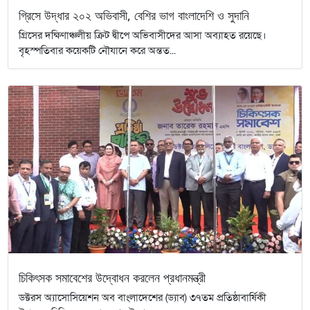
গ্রিসে উদ্ধার ২০২ অভিবাসী, বেশির ভাগ বাংলাদেশি ও সুদানি
গ্রিসের দক্ষিণাঞ্চলীয় ক্রিট দ্বীপে অভিবাসীদের আসা অব্যাহত রয়েছে।
বৃহস্পতিবার কয়েকটি নৌযানে করে অন্তত...
চিকিৎসক সমাবেশের উদ্বোধন করলেন প্রধানমন্ত্রী
ডক্টরস অ্যাসোসিয়েশন অব বাংলাদেশের (ড্যাব) ৩৭তম প্রতিষ্ঠাবার্ষিকী