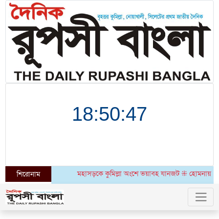
মহাসড়কে কুমিল্লা অংশে ভয়াবহ যানজট ⁜ হোমনায় ৬ মাসেও উদঘাটিত
শিরোনাম