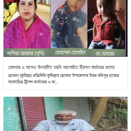
হোমনায় ৬ মাসেও উদঘাটিত হয়নি আলোচিত ট্রিপল মার্ডারের রহস্য
হোমনা (কুমিল্লা) প্রতিনিধি:কুমিল্লার হোমনা উপজেলার উত্তর মনিপুর গ্রামের
আলোচিত ট্রিপল মার্ডারের ৬ মা...