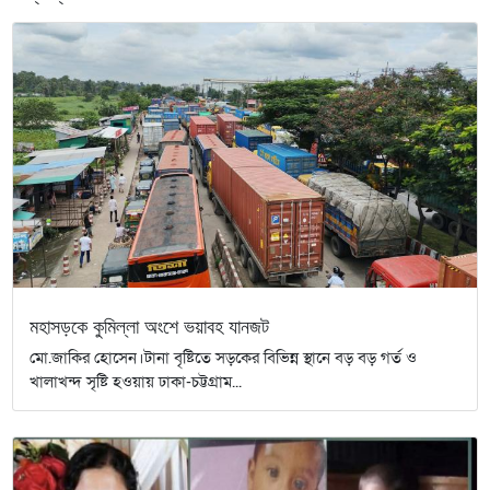
মহাসড়কে কুমিল্লা অংশে ভয়াবহ যানজট
মো.জাকির হোসেন।টানা বৃষ্টিতে সড়কের বিভিন্ন স্থানে বড় বড় গর্ত ও
খালাখন্দ সৃষ্টি হওয়ায় ঢাকা-চট্টগ্রাম...