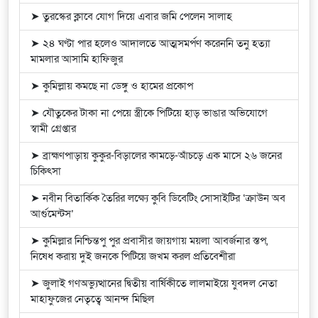
➤ তুরস্কের ক্লাবে যোগ দিয়ে এবার জমি পেলেন সালাহ
➤ ২৪ ঘণ্টা পার হলেও আদালতে আত্মসমর্পণ করেননি তনু হত্যা
মামলার আসামি হাফিজুর
➤ কুমিল্লায় কমছে না ডেঙ্গু ও হামের প্রকোপ
➤ যৌতুকের টাকা না পেয়ে স্ত্রীকে পিটিয়ে হাড় ভাঙার অভিযোগে
স্বামী গ্রেপ্তার
➤ ব্রাহ্মণপাড়ায় কুকুর-বিড়ালের কামড়ে-আঁচড়ে এক মাসে ২৬ জনের
চিকিৎসা
➤ নবীন বিতার্কিক তৈরির লক্ষ্যে কুবি ডিবেটিং সোসাইটির ‘ক্রাউন অব
আর্গুমেন্টস’
➤ কুমিল্লার নিশ্চিন্তপু পুর প্রবাসীর জায়গায় ময়লা আবর্জনার স্তপ,
নিষেধ করায় দুই জনকে পিটিয়ে জখম করল প্রতিবেশীরা
➤ জুলাই গণঅভ্যুত্থানের দ্বিতীয় বার্ষিকীতে লালমাইয়ে যুবদল নেতা
মাহাফুজের নেতৃত্বে আনন্দ মিছিল