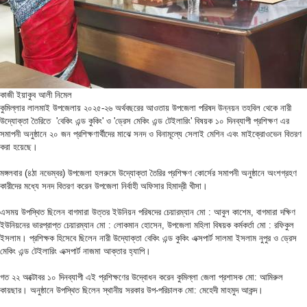
কাজী ইয়াকুব আলী নিমেল
কুমিল্লার লালমাই উপজেলায় ২০২৫-২৬ অর্থবছরের আওতায় উপজেলা পরিষদ উন্নয়ন তহবিল থেকে নারী
উদ্যোক্তা তৈরিতে 'বেকিং এন্ড কুকিং' ও 'ড্রেস মেকিং এন্ড টেইলারিং' বিষয়ক ১০ দিনব্যাপী প্রশিক্ষণ এর
সমাপনী অনুষ্ঠানে ২০ জন প্রশিক্ষণার্থীদের মাঝে সনদ ও বিনামূল্যে সেলাই মেশিন এবং মাইক্রোওভেন বিতরণ
করা হয়েছে।
মঙ্গলবার (৪ঠা নভেম্বর) উপজেলা হলরুমে উদ্যোক্তা তৈরির প্রশিক্ষণ কোর্সের সমাপনী অনুষ্ঠানে অংশগ্রহণ
কারীদের মধ্যে সনদ বিতরণ করেন উপজেলা নির্বাহী অফিসার হিমাদ্রী খীসা।
এসময় উপস্থিত ছিলেন বাগমারা উত্তর ইউনিয়ন পরিষদের চেয়ারম্যান মো : আবুল কাশেম, বাগমারা দক্ষিণ
ইউনিয়নের ভারপ্রাপ্ত চেয়ারম্যান মো : লোকমান হোসেন, উপজেলা মহিলা বিষয়ক কর্মকর্তা মো : রফিকুল
ইসলাম। প্রশিক্ষক হিসেবে ছিলেন নারী উদ্যোক্তা বেকিং এন্ড কুকিং এক্সপার্ট সালমা ইসলাম নুপুর ও ড্রেস
মেকিং এন্ড টেইলারিং এক্সপার্ট নাজমা আক্তার হ্যাপি।
গত ২২ অক্টোবর ১০ দিনব্যাপী এই প্রশিক্ষণের উদ্বোধন করেন কুমিল্লা জেলা প্রশাসক মো: আমিরুল
কায়ছার। অনুষ্ঠানে উপস্থিত ছিলেন স্থানীয় সরকার উপ-পরিচালক মো: মেহেদী মাহমুদ আকন্দ।