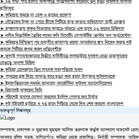
➤ ২৪ ঘণ্টা পার হলেও আদালতে আত্মসমর্পণ করেননি তনু হত্যা মামলার আসামি
হাফিজুর
➤ কুমিল্লায় কমছে না ডেঙ্গু ও হামের প্রকোপ
➤ যৌতুকের টাকা না পেয়ে স্ত্রীকে পিটিয়ে হাড় ভাঙার অভিযোগে স্বামী গ্রেপ্তার
➤ ব্রাহ্মণপাড়ায় কুকুর-বিড়ালের কামড়ে-আঁচড়ে এক মাসে ২৬ জনের চিকিৎসা
➤ নবীন বিতার্কিক তৈরির লক্ষ্যে কুবি ডিবেটিং সোসাইটির ‘ক্রাউন অব আর্গুমেন্টস’
➤ কুমিল্লার নিশ্চিন্তপু পুর প্রবাসীর জায়গায় ময়লা আবর্জনার স্তপ, নিষেধ করায় দুই
জনকে পিটিয়ে জখম করল প্রতিবেশীরা
➤ জুলাই গণঅভ্যুত্থানের দ্বিতীয় বার্ষিকীতে লালমাইয়ে যুবদল নেতা মাহাফুজের
নেতৃত্বে আনন্দ মিছিল
➤ কুমিল্লা প্রেসক্লাবে তিন সাবেক সভাপতিকে স্মরণ
➤ পাথরের ব্লক দিয়ে আঘাত করে হত্যা করা হলো উগান্ডার ফুটবলারকে
➤ ইনফান্তিনোকে সমর্থন জানালো আর্জেন্টিনা ফুটবল অ্যাসোসিয়েশন
➤ রিয়ালেই থাকছেন ভিনি
➤ পঁচিশেই অবসর ঘোষণা করলেন ইংলিশ পেসার জন টার্নার
➤ দুই উইকেট হারিয়ে ও ৭৩ রানে পিছিয়ে থেকে দিন শেষ করলো বাংলাদেশ
গুরুত্বপূর্ণ লিঙ্কসমূহ
সম্পাদক, প্রকাশক ও মুদ্রাকর মুহম্মদ আসিফ তরুণাভ কর্তৃক ন্যাশনাল অফসেট প্রেস,
আবদুর রশিদ সড়ক, বাগিচাগাঁও, কুমিল্লা থেকে প্রকাশিত। নির্বাহী সম্পাদক: আরিফ