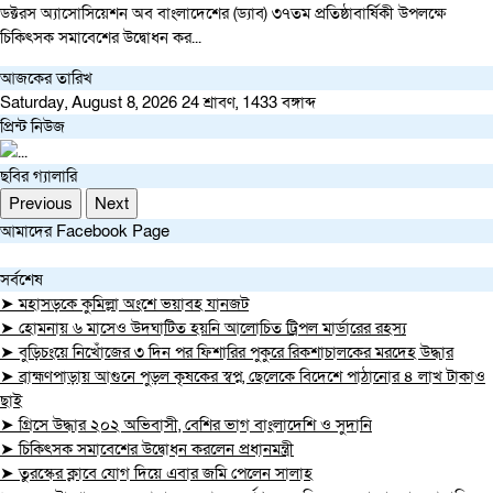
ডক্টরস অ্যাসোসিয়েশন অব বাংলাদেশের (ড্যাব) ৩৭তম প্রতিষ্ঠাবার্ষিকী উপলক্ষে
চিকিৎসক সমাবেশের উদ্বোধন কর...
আজকের তারিখ
Saturday, August 8, 2026
24 শ্রাবণ, 1433 বঙ্গাব্দ
প্রিন্ট নিউজ
ছবির গ্যালারি
Previous
Next
আমাদের Facebook Page
সর্বশেষ
➤ মহাসড়কে কুমিল্লা অংশে ভয়াবহ যানজট
➤ হোমনায় ৬ মাসেও উদঘাটিত হয়নি আলোচিত ট্রিপল মার্ডারের রহস্য
➤ বুড়িচংয়ে নিখোঁজের ৩ দিন পর ফিশারির পুকুরে রিকশাচালকের মরদেহ উদ্ধার
➤ ব্রাহ্মণপাড়ায় আগুনে পুড়ল কৃষকের স্বপ্ন, ছেলেকে বিদেশে পাঠানোর ৪ লাখ টাকাও
ছাই
➤ গ্রিসে উদ্ধার ২০২ অভিবাসী, বেশির ভাগ বাংলাদেশি ও সুদানি
➤ চিকিৎসক সমাবেশের উদ্বোধন করলেন প্রধানমন্ত্রী
➤ তুরস্কের ক্লাবে যোগ দিয়ে এবার জমি পেলেন সালাহ