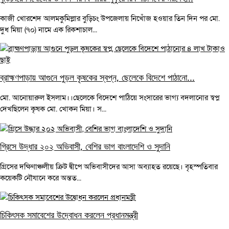
কাজী খোরশেদ আলমকুমিল্লার বুড়িচং উপজেলায় নিখোঁজ হওয়ার তিন দিন পর মো.
দুধ মিয়া (৭০) নামে এক রিকশাচাল...
ব্রাহ্মণপাড়ায় আগুনে পুড়ল কৃষকের স্বপ্ন, ছেলেকে বিদেশে পাঠানো...
মো. আনোয়ারুল ইসলাম।।ছেলেকে বিদেশে পাঠিয়ে সংসারের ভাগ্য বদলানোর স্বপ্ন
দেখছিলেন কৃষক মো. খোকন মিয়া। স...
গ্রিসে উদ্ধার ২০২ অভিবাসী, বেশির ভাগ বাংলাদেশি ও সুদানি
গ্রিসের দক্ষিণাঞ্চলীয় ক্রিট দ্বীপে অভিবাসীদের আসা অব্যাহত রয়েছে। বৃহস্পতিবার
কয়েকটি নৌযানে করে অন্তত...
চিকিৎসক সমাবেশের উদ্বোধন করলেন প্রধানমন্ত্রী