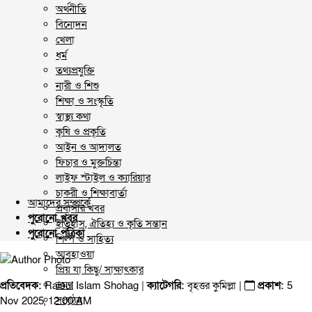
অর্থনীতি
বিনোদন
খেলা
ধর্ম
তথ্যপ্রযুক্তি
নারী ও শিশু
শিক্ষা ও সংস্কৃতি
স্বাস্থ্য কথা
কৃষি ও প্রকৃতি
আইন ও আদালত
ফিচার ও মুক্তচিন্তা
লাইফ স্টাইল ও ক্যারিয়ার
চাকরী ও শিক্ষাবার্তা
আমাদের সম্পর্কে
প্রবাসীর খবর
পুরোনো খবর
ইতিহাস, ঐতিহ্য ও কৃতি সন্তান
পুরোনো পত্রিকা
শিল্প ও সাহিত্য
আবহাওয়া
প্রিয় যা কিছু/ সাক্ষাৎকার
ভ্রমণ
প্রতিবেদক:
Raisul Islam Shohag |
ক্যাটেগরি:
বৃহত্তর কুমিল্লা
|
প্রকাশ:
5
সংগঠন
Nov 2025, 12:00 AM