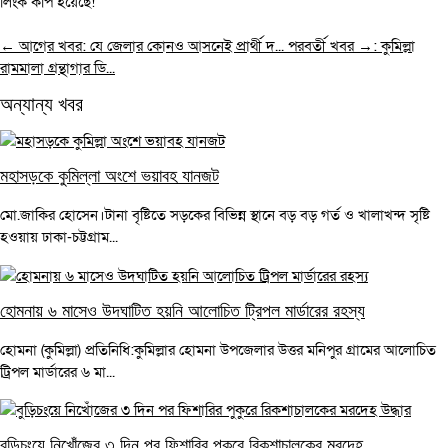
লিংক কপি হয়েছে!
← আগের খবর: যে জেলার কোনও আসনেই প্রার্থী দ...
পরবর্তী খবর →: কুমিল্লা
রামমালা গ্রন্থাগার ডি...
অন্যান্য খবর
মহাসড়কে কুমিল্লা অংশে ভয়াবহ যানজট
মো.জাকির হোসেন।টানা বৃষ্টিতে সড়কের বিভিন্ন স্থানে বড় বড় গর্ত ও খালাখন্দ সৃষ্টি
হওয়ায় ঢাকা-চট্টগ্রাম...
হোমনায় ৬ মাসেও উদঘাটিত হয়নি আলোচিত ট্রিপল মার্ডারের রহস্য
হোমনা (কুমিল্লা) প্রতিনিধি:কুমিল্লার হোমনা উপজেলার উত্তর মনিপুর গ্রামের আলোচিত
ট্রিপল মার্ডারের ৬ মা...
বুড়িচংয়ে নিখোঁজের ৩ দিন পর ফিশারির পুকুরে রিকশাচালকের মরদেহ...