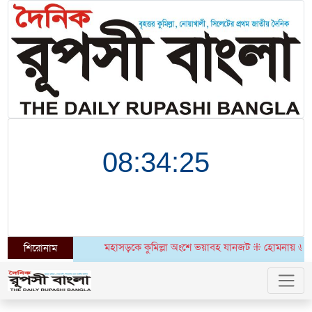
মহাসড়কে কুমিল্লা অংশে ভয়াবহ যানজট ⁜ হোমনায় ৬ মাসেও উদঘাটিত
শিরোনাম