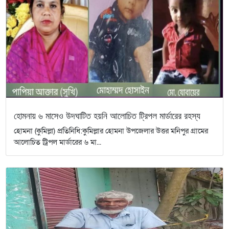
হোমনায় ৬ মাসেও উদঘাটিত হয়নি আলোচিত ট্রিপল মার্ডারের রহস্য
হোমনা (কুমিল্লা) প্রতিনিধি:কুমিল্লার হোমনা উপজেলার উত্তর মনিপুর গ্রামের
আলোচিত ট্রিপল মার্ডারের ৬ মা...