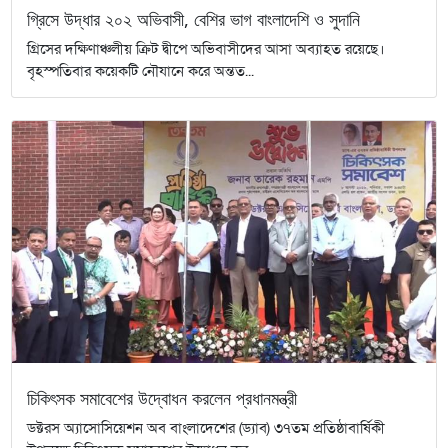
গ্রিসে উদ্ধার ২০২ অভিবাসী, বেশির ভাগ বাংলাদেশি ও সুদানি
গ্রিসের দক্ষিণাঞ্চলীয় ক্রিট দ্বীপে অভিবাসীদের আসা অব্যাহত রয়েছে।
বৃহস্পতিবার কয়েকটি নৌযানে করে অন্তত...
চিকিৎসক সমাবেশের উদ্বোধন করলেন প্রধানমন্ত্রী
ডক্টরস অ্যাসোসিয়েশন অব বাংলাদেশের (ড্যাব) ৩৭তম প্রতিষ্ঠাবার্ষিকী