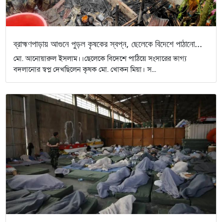
ব্রাহ্মণপাড়ায় আগুনে পুড়ল কৃষকের স্বপ্ন, ছেলেকে বিদেশে পাঠানো...
মো. আনোয়ারুল ইসলাম।।ছেলেকে বিদেশে পাঠিয়ে সংসারের ভাগ্য
বদলানোর স্বপ্ন দেখছিলেন কৃষক মো. খোকন মিয়া। স...