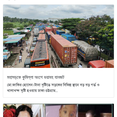
মহাসড়কে কুমিল্লা অংশে ভয়াবহ যানজট
মো.জাকির হোসেন।টানা বৃষ্টিতে সড়কের বিভিন্ন স্থানে বড় বড় গর্ত ও
খালাখন্দ সৃষ্টি হওয়ায় ঢাকা-চট্টগ্রাম...