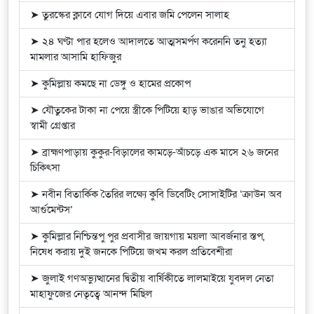
➤ তুরস্কের ক্লাবে যোগ দিয়ে এবার জমি পেলেন সালাহ
➤ ২৪ ঘণ্টা পার হলেও আদালতে আত্মসমর্পণ করেননি তনু হত্যা
মামলার আসামি হাফিজুর
➤ কুমিল্লায় কমছে না ডেঙ্গু ও হামের প্রকোপ
➤ যৌতুকের টাকা না পেয়ে স্ত্রীকে পিটিয়ে হাড় ভাঙার অভিযোগে
স্বামী গ্রেপ্তার
➤ ব্রাহ্মণপাড়ায় কুকুর-বিড়ালের কামড়ে-আঁচড়ে এক মাসে ২৬ জনের
চিকিৎসা
➤ নবীন বিতার্কিক তৈরির লক্ষ্যে কুবি ডিবেটিং সোসাইটির ‘ক্রাউন অব
আর্গুমেন্টস’
➤ কুমিল্লার নিশ্চিন্তপু পুর প্রবাসীর জায়গায় ময়লা আবর্জনার স্তপ,
নিষেধ করায় দুই জনকে পিটিয়ে জখম করল প্রতিবেশীরা
➤ জুলাই গণঅভ্যুত্থানের দ্বিতীয় বার্ষিকীতে লালমাইয়ে যুবদল নেতা
মাহাফুজের নেতৃত্বে আনন্দ মিছিল