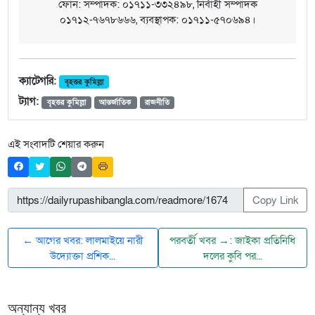
ফোন: সম্পাদক: ০১৭১১-৩৩২৪৯৮, নির্বাহী সম্পাদক
০১৭১২-৭৬৭৮৬৬৬, ব্যবস্থাপক: ০১৭১১-৫৭০৬৯৪।
ক্যাটেগরি:
বৃহত্তর কুমিল্লা
ট্যাগ:
বৃহত্তর কুমিল্লা
আন্তর্জাতিক
রাজনীতি
এই সংবাদটি শেয়ার করুন
Copy Link
← আগের খবর: লালমাইয়ে নারী
পরবর্তী খবর →: জাইকা প্রতিনিধি
উদ্যোক্তা প্রশিক...
দলের কুবি পর...
অন্যান্য খবর