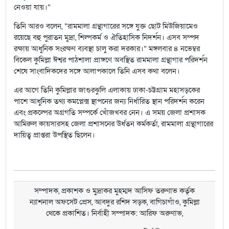
নেওয়া যায়।”
তিনি আরও বলেন, “রামমালা গ্রন্থাগারের সঙ্গে যুক্ত ছোট মিউজিয়ামেও
রয়েছে বহু পুরাতন মুদ্রা, শিল্পকর্ম ও ঐতিহাসিক নিদর্শন। এসব সম্পদ
রক্ষায় আধুনিক সংরক্ষণ ব্যবস্থা চালু করা দরকার।” মঙ্গলবার ৪ নভেম্বর
বিকেল কুমিল্লা ঈশ্বর পাঠশালা প্রাঙ্গণে অবস্থিত রামমালা গ্রন্থাগার পরিদর্শন
শেষে সাংবাদিকদের সঙ্গে আলাপকালে তিনি এসব কথা বলেন।
এর আগে তিনি কুমিল্লার জাগুরঝুলি এলাকায় ঢাকা-চট্টগ্রাম মহাসড়কের
পাশে আধুনিক তথ্য কমপ্লেক্স স্থাপনের জন্য নির্ধারিত স্থান পরিদর্শন করেন
এবং প্রকল্পের অগ্রগতি সম্পর্কে খোঁজখবর নেন। এ সময় জেলা প্রশাসক
আমিরুল কায়সারসহ জেলা প্রশাসনের উর্ধতন কর্মকর্তা, রামমালা গ্রন্থাগারের
দায়িত্ব প্রাপ্তরা উপস্থিত ছিলেন।
সম্পাদক, প্রকাশক ও মুদ্রাকর মুহম্মদ আসিফ তরুণাভ কর্তৃক
ন্যাশনাল অফসেট প্রেস, আবদুর রশিদ সড়ক, বাগিচাগাঁও, কুমিল্লা
থেকে প্রকাশিত। নির্বাহী সম্পাদক: আরিফ অরুণাভ,