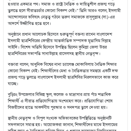
হওয়ার একমাত্র পথ। সমাজ ও রাষ্ট্রে নৈতিক ও দায়িত্বশীল প্রজন্ম গড়ে
তুলতে হলে সীরাতচর্চার কোনো বিকল্প নেই।” তিনি আরও বলেন, ইসলামী
আন্দোলনের ভবিষ্যৎ নেতৃত্ব গঠনে তরুণ সমাজকে রাসূলুল্লাহ (সা.)-এর
আদর্শে উজ্জীবিত হতে হবে।
অনুষ্ঠানে প্রধান আলোচক হিসেবে গুরুত্বপূর্ণ বক্তব্য রাখেন বাংলাদেশ
ইসলামী ছাত্রশিবিরের কেন্দ্রীয় আন্তর্জাতিক সম্পাদক মুতাসিম বিল্লাহ
সাইদি। বিশেষ অতিথি হিসেবে উপস্থিত ছিলেন কুমিল্লা জেলা উত্তর
ছাত্রশিবিরের সভাপতি সানাউল্লাহ রাসেলসহ স্থানীয় নেতৃবৃন্দ।
বক্তারা বলেন, আধুনিক বিশ্বের নানা চ্যালেঞ্জ মোকাবিলায় নৈতিক শিক্ষার
কোনো বিকল্প নেই। শিক্ষার্থীদের মেধা ও নৈতিকতার সমন্বয়ে একটি দক্ষ
প্রজন্ম গড়ে তুলতে বাংলাদেশ ইসলামী ছাত্রশিবির নিরলসভাবে কাজ করে
যাচ্ছে।
বুড়িচং উপজেলার বিভিন্ন স্কুল, কলেজ ও মাদ্রাসার প্রায় পাঁচ শতাধিক
শিক্ষার্থী এ সীরাত প্রতিযোগিতায় অংশগ্রহণ করে। প্রতিযোগিতা শেষে
বিজয়ীদের হাতে আকর্ষণীয় পুরস্কার ও সনদপত্র তুলে দেওয়া হয়।
স্থানীয় নেতৃবৃন্দ ও বিপুল সংখ্যক অভিভাবকের উপস্থিতিতে অনুষ্ঠানটি
সফলভাবে সমাপ্ত হয়। আয়োজকরা জানান, শিক্ষার্থীদের মাঝে ইসলামের
সঠিক জ্ঞান ও নৈতিকতা ছড়িয়ে দিতে এ ধরনের আয়োজন নিয়মিতভাবে