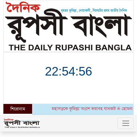
মহাসড়কে কুমিল্লা অংশে ভয়াবহ যানজট ⁜ হোমনায় ৬ মাসেও উদঘা
শিরোনাম