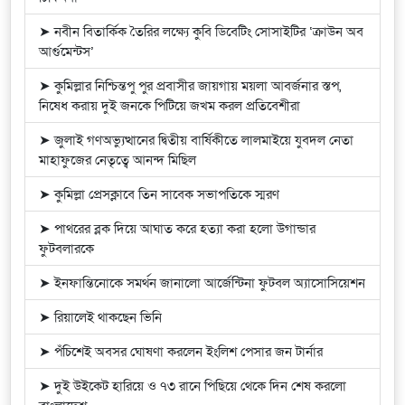
➤ নবীন বিতার্কিক তৈরির লক্ষ্যে কুবি ডিবেটিং সোসাইটির ‘ক্রাউন অব
আর্গুমেন্টস’
➤ কুমিল্লার নিশ্চিন্তপু পুর প্রবাসীর জায়গায় ময়লা আবর্জনার স্তপ,
নিষেধ করায় দুই জনকে পিটিয়ে জখম করল প্রতিবেশীরা
➤ জুলাই গণঅভ্যুত্থানের দ্বিতীয় বার্ষিকীতে লালমাইয়ে যুবদল নেতা
মাহাফুজের নেতৃত্বে আনন্দ মিছিল
➤ কুমিল্লা প্রেসক্লাবে তিন সাবেক সভাপতিকে স্মরণ
➤ পাথরের ব্লক দিয়ে আঘাত করে হত্যা করা হলো উগান্ডার
ফুটবলারকে
➤ ইনফান্তিনোকে সমর্থন জানালো আর্জেন্টিনা ফুটবল অ্যাসোসিয়েশন
➤ রিয়ালেই থাকছেন ভিনি
➤ পঁচিশেই অবসর ঘোষণা করলেন ইংলিশ পেসার জন টার্নার
➤ দুই উইকেট হারিয়ে ও ৭৩ রানে পিছিয়ে থেকে দিন শেষ করলো