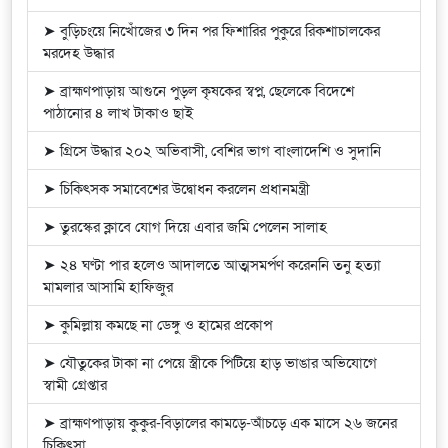
➤ বুড়িচংয়ে নিখোঁজের ৩ দিন পর ফিশারির পুকুরে রিকশাচালকের
মরদেহ উদ্ধার
➤ ব্রাহ্মণপাড়ায় আগুনে পুড়ল কৃষকের স্বপ্ন, ছেলেকে বিদেশে
পাঠানোর ৪ লাখ টাকাও ছাই
➤ গ্রিসে উদ্ধার ২০২ অভিবাসী, বেশির ভাগ বাংলাদেশি ও সুদানি
➤ চিকিৎসক সমাবেশের উদ্বোধন করলেন প্রধানমন্ত্রী
➤ তুরস্কের ক্লাবে যোগ দিয়ে এবার জমি পেলেন সালাহ
➤ ২৪ ঘণ্টা পার হলেও আদালতে আত্মসমর্পণ করেননি তনু হত্যা
মামলার আসামি হাফিজুর
➤ কুমিল্লায় কমছে না ডেঙ্গু ও হামের প্রকোপ
➤ যৌতুকের টাকা না পেয়ে স্ত্রীকে পিটিয়ে হাড় ভাঙার অভিযোগে
স্বামী গ্রেপ্তার
➤ ব্রাহ্মণপাড়ায় কুকুর-বিড়ালের কামড়ে-আঁচড়ে এক মাসে ২৬ জনের
চিকিৎসা