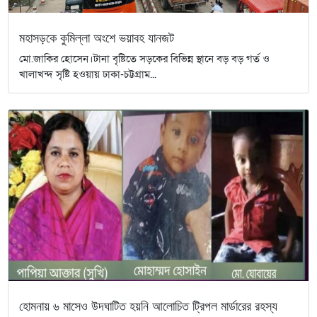
মহাসড়কে কুমিল্লা অংশে ভয়াবহ যানজট
মো.জাকির হোসেন।টানা বৃষ্টিতে সড়কের বিভিন্ন স্থানে বড় বড় গর্ত ও
খালাখন্দ সৃষ্টি হওয়ায় ঢাকা-চট্টগ্রাম...
হোমনায় ৬ মাসেও উদঘাটিত হয়নি আলোচিত ট্রিপল মার্ডারের রহস্য