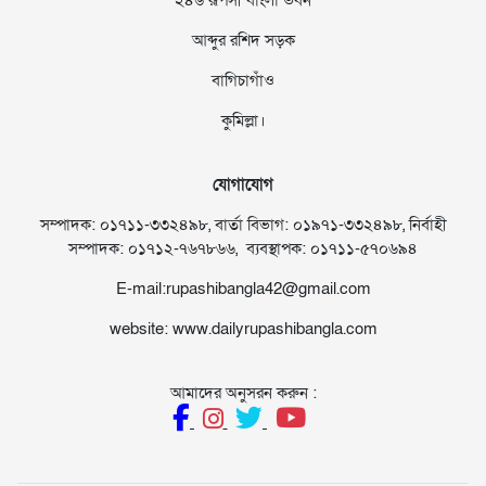
আব্দুর রশিদ সড়ক
বাগিচাগাঁও
কুমিল্লা।
যোগাযোগ
সম্পাদক: ০১৭১১-৩৩২৪৯৮, বার্তা বিভাগ: ০১৯৭১-৩৩২৪৯৮, নির্বাহী
সম্পাদক: ০১৭১২-৭৬৭৮৬৬, ব্যবস্থাপক: ০১৭১১-৫৭০৬৯৪
E-mail:rupashibangla42@gmail.com
website: www.dailyrupashibangla.com
আমাদের অনুসরন করুন :