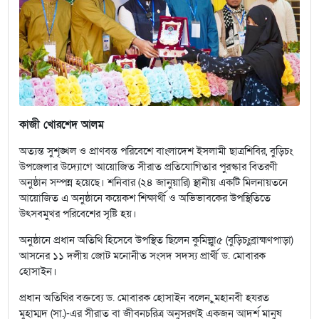
কাজী খোরশেদ আলম
অত্যন্ত সুশৃঙ্খল ও প্রাণবন্ত পরিবেশে বাংলাদেশ ইসলামী ছাত্রশিবির, বুড়িচং
উপজেলার উদ্যোগে আয়োজিত সীরাত প্রতিযোগিতার পুরস্কার বিতরণী
অনুষ্ঠান সম্পন্ন হয়েছে। শনিবার (২৪ জানুয়ারি) স্থানীয় একটি মিলনায়তনে
আয়োজিত এ অনুষ্ঠানে কয়েকশ শিক্ষার্থী ও অভিভাবকের উপস্থিতিতে
উৎসবমুখর পরিবেশের সৃষ্টি হয়।
অনুষ্ঠানে প্রধান অতিথি হিসেবে উপস্থিত ছিলেন কুমিল্লাু৫ (বুড়িচংুব্রাহ্মণপাড়া)
আসনের ১১ দলীয় জোট মনোনীত সংসদ সদস্য প্রার্থী ড. মোবারক
হোসাইন।
প্রধান অতিথির বক্তব্যে ড. মোবারক হোসাইন বলেন, ুমহানবী হযরত
মুহাম্মদ (সা.)-এর সীরাত বা জীবনচরিত্র অনুসরণই একজন আদর্শ মানুষ