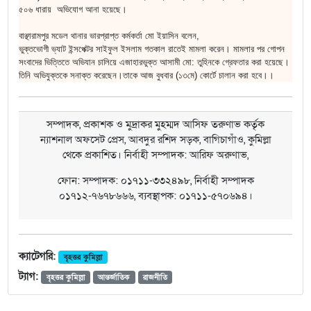
৫০৬ ধারায় অভিযোগ আনা হয়েছে।
বাঞ্ছারামপুর মডেল থানার ভারপ্রাপ্ত কর্মকর্তা মো ইয়াসিন বলেন,
ভুক্তভোগী ভ্যাট ইন্সপেক্টর সাইফুল ইসলাম গতকাল রাতেই মামলা করেন। মামলার পর গোপন
সংবাদের ভিত্তিতে অভিযান চালিয়ে এজাহারভুক্ত আসামী মো: তুহিনকে গ্রেফতার করা হয়েছে।
তিনি অভিযুক্তকে সনাক্ত করেছেন।তাকে আজ বুধবার (১৩মে) কোর্টে চালান করা হবে।।
সম্পাদক, প্রকাশক ও মুদ্রাকর মুহম্মদ আসিফ তরুণাভ কর্তৃক
ন্যাশনাল অফসেট প্রেস, আবদুর রশিদ সড়ক, বাগিচাগাঁও, কুমিল্লা
থেকে প্রকাশিত। নির্বাহী সম্পাদক: আরিফ অরুণাভ,
ফোন: সম্পাদক: ০১৭১১-৩৩২৪৯৮, নির্বাহী সম্পাদক
০১৭১২-৭৬৭৮৬৬৬, ব্যবস্থাপক: ০১৭১১-৫৭০৬৯৪।
ক্যাটেগরি:
বৃহত্তর কুমিল্লা
ট্যাগ:
বৃহত্তর কুমিল্লা
আন্তর্জাতিক
রাজনীতি