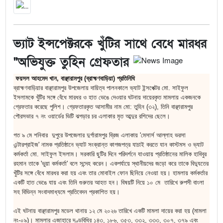
ভ্যাট ইন্সপেক্টরকে খুঁটির সাথে বেধে মারধর
"অভিযুক্ত তুহিন গ্রেফতার
ফয়সল আহমেদ খান, বাঞ্ছারামপুর (ব্রাহ্মণবাড়িয়া) প্রতিনিধি
ব্রাহ্মণবাড়িয়ার বাঞ্ছারামপুর উপজেলায় দায়িত্ব পালনকালে ভ্যাট ইন্সপেক্টর মো. সাইফুল
ইসলামকে খুঁটির সঙ্গে বেঁধে মারধর ও হাত ভেঙে দেওয়ার ঘটনায় দায়েরকৃত মামলায় একজনকে
গ্রেফতার করেছে পুলিশ। গ্রেফতারকৃত আসামীর নাম মো: তুহিন (৩২), তিনি বাঞ্ছারামপুর
পৌরসভার ৭ নং ওয়ার্ডের ভিটি ঝগড়ার চর এলাকার মৃত আব্দুর রশিদের ছেলে।
গত ৯ মে শনিবার দুপুরে উপজেলার দুর্গারামপুর ব্রিজ এলাকায় 'মেসার্স আল্লাহ ভরসা
এন্টারপ্রাইজ' নামক প্রতিষ্ঠানে ভ্যাট সংক্রান্ত কাগজপত্র যাচাই করতে যান কাস্টমস ও ভ্যাট
কর্মকর্তা মো. সাইফুল ইসলাম। সরকারি ছুটির দিনে পরিদর্শনে যাওয়ায় প্রতিষ্ঠানের মালিক হাবিবুর
রহমান তাকে 'ভুয়া কর্মকর্তা' বলে সন্দেহ করেন। একপর্যায়ে স্থানীয়দের জড়ো করে তাকে বিদ্যুতের
খুঁটির সঙ্গে বেঁধে মারধর করা হয় এবং তার মোবাইল ফোন ছিনিয়ে নেওয়া হয়। হামলায় কর্মকর্তার
একটি হাত ভেঙে যায় এবং তিনি গুরুতর আহত হন। বিষয়টি নিয়ে ১০ মে তারিখে রুপসী বাংলা
সহ বিভিন্ন সংবাদমাধ্যমে প্রতিবেদন প্রকাশিত হয়।
এই ঘটনায় বাঞ্ছারামপুর মডেল থানায় ১২ মে ২০২৬ তারিখে একটি মামলা দায়ের করা হয় (মামলা
নং-০৯)। মামলার এজাহারে দণ্ডবিধির ১৪৩, ১৮৬, ৩৫৩, ৩৩২, ৩৩৩, ৩০৭, ৩৭৯ এবং