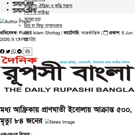
পুরোনো খবর
ইতিহাস, ঐতিহ্য ও কৃতি সন্তান
পুরোনো পত্রিকা
শিল্প ও সাহিত্য
আবহাওয়া
প্রিয় যা কিছু/ সাক্ষাৎকার
ভ্রমণ
প্রতিবেদক:
Raisul Islam Shohag |
ক্যাটেগরি:
আন্তর্জাতিক
|
প্রকাশ:
6 Jun
সংগঠন
2026, 9:13 PM
মধ্য আফ্রিকায় প্রাণঘাতী ইবোলায় আক্রান্ত ৫০০,
মৃত্যু ৮৪ জনের
এফএনএস বিদেশ :