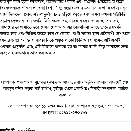
যার মূল লক্ষ্য হলো নজরদারি, পরীক্ষাগারে পরীক্ষা এবং সংক্রমণ প্রতিরোধের মতো
বিষয়গুলোকে শক্তিশালী করা| বিশ্ব ¯^াস্থ্য সংস্থার প্রধান তেদ্রোস আধানম গেব্রেয়াসুস
সাংবাদিকদের বলেন, এই প্রাদুর্ভাব দ্রুত ছড়িয়ে পড়ছে এবং আমরা এখনো পরিস্থিতি
সামাল দেওয়ার চেষ্টা করছি| তিনি বলেন, এই প্রাদুর্ভাব যেখানে আছে সেখানেই
আমাদের তা থামাতে হবে, যেসব দেশ আজ এর মোকাবিলা করছে তাদের সমর্থন
করতে হবে এবং নিশ্চিত করতে হবে যে কোনো রোগী শনাক্ত হলে প্রতিবেশী দেশগুলো
যেন দ্রুত তা শনাক্ত ও ব্যবস্থা নিতে প্রস্তুত থাকে| তিনি আরও বলেন, এটি একটি
গুরুতর প্রাদুর্ভাব এবং এটি কীভাবে থামাতে হয় তা আমরা জানি, কিন্তু আমাদের দ্রুত
এবং সম্মিলিতভাবে কাজ করতে হবে|
সম্পাদক, প্রকাশক ও মুদ্রাকর মুহম্মদ আসিফ তরুণাভ কর্তৃক ন্যাশনাল অফসেট প্রেস,
আবদুর রশিদ সড়ক, বাগিচাগাঁও, কুমিল্লা থেকে প্রকাশিত। নির্বাহী সম্পাদক: আরিফ
অরুণাভ,
ফোন: সম্পাদক: ০১৭১১-৩৩২৪৯৮, নির্বাহী সম্পাদক ০১৭১২-৭৬৭৮৬৬৬,
ব্যবস্থাপক: ০১৭১১-৫৭০৬৯৪।
ক্যাটেগরি:
আন্তর্জাতিক