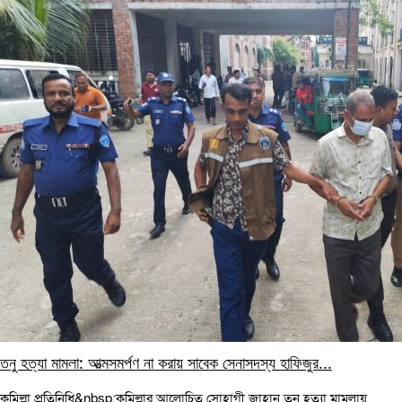
তনু হত্যা মামলা: আত্মসমর্পণ না করায় সাবেক সেনাসদস্য হাফিজুর...
কুমিল্লা প্রতিনিধি&nbsp;কুমিল্লার আলোচিত সোহাগী জাহান তনু হত্যা মামলায়