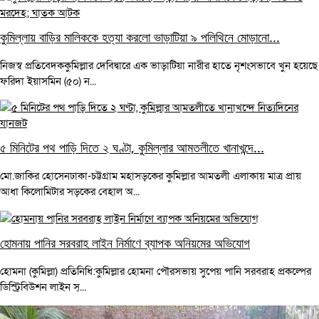
কুমিল্লায় বাড়ির মালিককে হত্যা করলো ভাড়াটিয়া ৯ পলিথিনে মোড়ানো...
নিজস্ব প্রতিবেদককুমিল্লার দেবিদ্বারে এক ভাড়াটিয়া নারীর হাতে নৃশংসভাবে খুন হয়েছে
ফরিদা ইয়াসমিন (৫০) ন...
৫ মিনিটের পথ পাড়ি দিতে ২ ঘণ্টা, কুমিল্লার আমতলীতে খানাখন্দে...
মো.জাকির হোসেনঢাকা-চট্টগ্রাম মহাসড়কের কুমিল্লার আমতলী এলাকায় মাত্র প্রায়
আধা কিলোমিটার সড়কের বেহাল অ...
হোমনায় পানির সরবরাহ লাইন নির্মাণে ব্যাপক অনিয়মের অভিযোগ
হোমনা (কুমিল্লা) প্রতিনিধি:কুমিল্লার হোমনা পৌরসভায় সুপেয় পানি সরবরাহ প্রকল্পের
ডিস্ট্রিবিউশন লাইন স্...