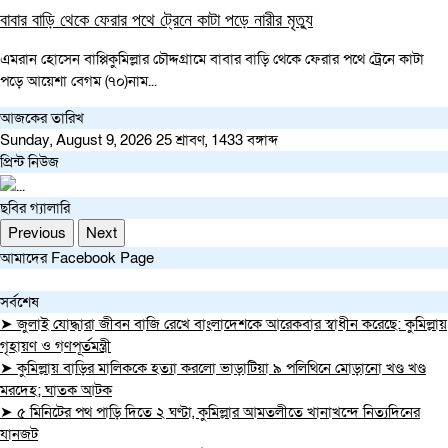
বাবার বাড়ি থেকে ফেরার পথে ট্রেনে কাটা পড়ে নারীর মৃত্যু
এমরান হোসেন বাপ্পিকুমিল্লার চৌদ্দগ্রামে বাবার বাড়ি থেকে ফেরার পথে ট্রেনে কাটা
পড়ে আয়েশা বেগম (৭০)নাম...
আজকের তারিখ
Sunday, August 9, 2026
25 শ্রাবণ, 1433 বঙ্গাব্দ
প্রিন্ট নিউজ
ছবির গ্যালারি
Previous
Next
আমাদের Facebook Page
সর্বশেষ
➤ জুলাই যোদ্ধারা জীবন বাজি রেখে বাংলাদেশকে আরেকবার স্বাধীন করেছে: কুমিল্লায়
গৃহায়ণ ও গণপূর্তমন্ত্রী
➤ কুমিল্লায় বাড়ির মালিককে হত্যা করলো ভাড়াটিয়া ৯ পলিথিনে মোড়ানো খণ্ড খণ্ড
মরদেহ; ঘাতক আটক
➤ ৫ মিনিটের পথ পাড়ি দিতে ২ ঘণ্টা, কুমিল্লার আমতলীতে খানাখন্দে নিত্যদিনের
যানজট