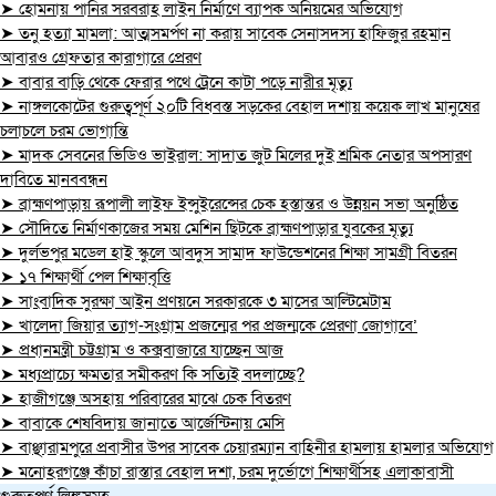
➤ হোমনায় পানির সরবরাহ লাইন নির্মাণে ব্যাপক অনিয়মের অভিযোগ
➤ তনু হত্যা মামলা: আত্মসমর্পণ না করায় সাবেক সেনাসদস্য হাফিজুর রহমান
আবারও গ্রেফতার কারাগারে প্রেরণ
➤ বাবার বাড়ি থেকে ফেরার পথে ট্রেনে কাটা পড়ে নারীর মৃত্যু
➤ নাঙ্গলকোটের গুরুত্বপূর্ণ ২০টি বিধবস্ত সড়কের বেহাল দশায় কয়েক লাখ মানুষের
চলাচলে চরম ভোগান্তি
➤ মাদক সেবনের ভিডিও ভাইরাল: সাদাত জুট মিলের দুই শ্রমিক নেতার অপসারণ
দাবিতে মানববন্ধন
➤ ব্রাহ্মণপাড়ায় রূপালী লাইফ ইন্সুইরেন্সের চেক হস্তান্তর ও উন্নয়ন সভা অনুষ্ঠিত
➤ সৌদিতে নির্মাণকাজের সময় মেশিন ছিটকে ব্রাহ্মণপাড়ার যুবকের মৃত্যু
➤ দুর্লভপুর মডেল হাই স্কুলে আবদুস সামাদ ফাউন্ডেশনের শিক্ষা সামগ্রী বিতরন
➤ ১৭ শিক্ষার্থী পেল শিক্ষাবৃত্তি
➤ সাংবাদিক সুরক্ষা আইন প্রণয়নে সরকারকে ৩ মাসের আল্টিমেটাম
➤ খালেদা জিয়ার ত্যাগ-সংগ্রাম প্রজন্মের পর প্রজন্মকে প্রেরণা জোগাবে’
➤ প্রধানমন্ত্রী চট্টগ্রাম ও কক্সবাজারে যাচ্ছেন আজ
➤ মধ্যপ্রাচ্যে ক্ষমতার সমীকরণ কি সত্যিই বদলাচ্ছে?
➤ হাজীগঞ্জে অসহায় পরিবারের মাঝে চেক বিতরণ
➤ বাবাকে শেষবিদায় জানাতে আর্জেন্টিনায় মেসি
➤ বাঞ্ছারামপুরে প্রবাসীর উপর সাবেক চেয়ারম্যান বাহিনীর হামলায় হামলার অভিযোগ
➤ মনোহরগঞ্জে কাঁচা রাস্তার বেহাল দশা, চরম দুর্ভোগে শিক্ষার্থীসহ এলাকাবাসী
গুরুত্বপূর্ণ লিঙ্কসমূহ