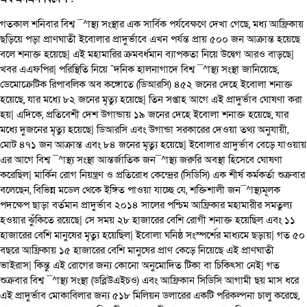
গতকাল শনিবার বিশ্ব ¯^াস্থ্য সংস্থার এক সার্বিক পর্যবেক্ষণে দেখা গেছে, মধ্য আফ্রিকায়
ছড়িয়ে পড়া প্রাণঘাতী ইবোলার প্রাদুর্ভাবে এখন পর্যন্ত প্রায় ৫০০ জন আক্রান্ত হয়েছে
বলে শনাক্ত হয়েছে| এই মহামারির ক্রমবর্ধমান ব্যাপকতা নিয়ে উদ্বেগ আরও বাড়ছে|
খবর এএফপির| পরিস্থিতি নিয়ে ˆদনিক হালনাগাদে বিশ্ব ¯^াস্থ্য সংস্থা জানিয়েছে,
ডেমোক্রেটিক রিপাবলিক অব কঙ্গোতে (ডিআরসি) ৪৫২ জনের দেহে ইবোলা শনাক্ত
হয়েছে, যার মধ্যে ৮২ জনের মৃত্যু হয়েছে| তিন সপ্তাহ আগে এই প্রাদুর্ভাব ঘোষণা করা
হয়| এদিকে, প্রতিবেশী দেশ উগান্ডায় ১৯ জনের দেহে ইবোলা শনাক্ত হয়েছে, যার
মধ্যে দুজনের মৃত্যু হয়েছে| ডিআরসি এবং উগান্ডা সরকারের দেওয়া তথ্য অনুযায়ী,
মোট ৪৭১ জন আক্রান্ত এবং ৮৪ জনের মৃত্যু হয়েছে| ইবোলার প্রাদুর্ভাব বেড়ে যাওয়ায়
এর আগে বিশ্ব ¯^াস্থ্য সংস্থা আন্তর্জাতিক জন¯^াস্থ্য জরুরি অবস্থা হিসেবে ঘোষণা
করেছিল| মার্কিন রোগ নিয়ন্ত্রণ ও প্রতিরোধ কেন্দ্রের (সিডিসি) এক শীর্ষ কর্মকর্তা শুক্রবার
বলেছেন, বিভিন্ন মডেল থেকে ইঙ্গিত পাওয়া যাচ্ছে যে, শক্তিশালী জন¯^াস্থ্যমূলক
পদক্ষেপ ছাড়া বর্তমান প্রাদুর্ভাব ২০১৪ সালের পশ্চিম আফ্রিকার মহামারীর সমতুল্য
হওয়ার ঝুঁকিতে রয়েছে| সে সময় ২৮ হাজারের বেশি রোগী শনাক্ত হয়েছিল এবং ১১
হাজারের বেশি মানুষের মৃত্যু হয়েছিল| ইবোলা ঘনিষ্ঠ সংস্পর্শের মাধ্যমে ছড়ায়| গত ৫০
বছরে আফ্রিকায় ১৫ হাজারের বেশি মানুষের প্রাণ কেড়ে নিয়েছে এই প্রাণঘাতী
ভাইরাস| কিন্তু এই রোগের জন্য কোনো অনুমোদিত টিকা বা চিকিৎসা নেই| গত
শুক্রবার বিশ্ব ¯^াস্থ্য সংস্থা (ডব্লিউএইচও) এবং আফ্রিকান সিডিসি আগামী ছয় মাস ধরে
এই প্রাদুর্ভাব মোকাবিলার জন্য ৫১৮ মিলিয়ন ডলারের একটি পরিকল্পনা চালু করেছে,