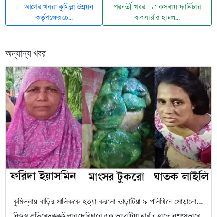
← আগের খবর: কুমিল্লা উন্নয়ন
পরবর্তী খবর →: কসবায় ফার্নিচার
কর্তৃপক্ষের চে...
ব্যবসায়ীর হামল...
অন্যান্য খবর
কুমিল্লায় বাড়ির মালিককে হত্যা করলো ভাড়াটিয়া ৯ পলিথিনে মোড়ানো...
নিজস্ব প্রতিবেদককুমিল্লার দেবিদ্বারে এক ভাড়াটিয়া নারীর হাতে নৃশংসভাবে