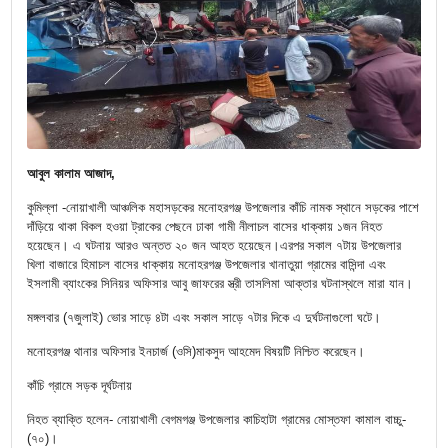
আবুল কালাম আজাদ,
কুমিল্লা -নোয়াখালী আঞ্চলিক মহাসড়কের মনোহরগঞ্জ উপজেলার কাঁচি নামক স্থানে সড়কের পাশে
দাঁড়িয়ে থাকা বিকল হওয়া ট্রাকের পেছনে ঢাকা গামী নীলাচল বাসের ধাক্কায় ১জন নিহত
হয়েছেন। এ ঘটনায় আরও অন্তত ২০ জন আহত হয়েছেন।এরপর সকাল ৭টায় উপজেলার
খিলা বাজারে হিমাচল বাসের ধাক্কায় মনোহরগঞ্জ উপজেলার খানাতুয়া গ্রামের বাসিন্দা এবং
ইসলামী ব্যাংকের সিনিয়র অফিসার আবু জাফরের স্ত্রী তাসলিমা আক্তার ঘটনাস্থলে মারা যান।
মঙ্গলবার (৭জুলাই) ভোর সাড়ে ৪টা এবং সকাল সাড়ে ৭টার দিকে এ দুর্ঘটনাগুলো ঘটে।
মনোহরগঞ্জ থানার অফিসার ইনচার্জ (ওসি)মাকসুদ আহমেদ বিষয়টি নিশ্চিত করেছেন।
কাঁচি গ্রামে সড়ক দূর্ঘটনায়
নিহত ব্যাক্তি হলেন- নোয়াখালী বেগমগঞ্জ উপজেলার কাচিহাটা গ্রামের মোস্তফা কামাল বাচ্চু-
(৭০)।