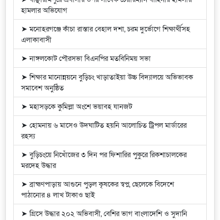
হামলার অভিযোগ
➤ মনোহরগঞ্জে কাঁচা রাস্তার বেহাল দশা, চরম দুর্ভোগে শিক্ষার্থীসহ
এলাকাবাসী
➤ নাঙ্গলকোট পৌরসভা বিএনপির মতবিনিময় সভা
➤ শিক্ষার মানোন্নয়নে বুড়িচং খাড়াতাইয়া উচ্চ বিদ্যালয়ে অভিভাবক
সমাবেশ অনুষ্ঠিত
➤ মহাসড়কে কুমিল্লা অংশে ভয়াবহ যানজট
➤ হোমনায় ৬ মাসেও উদঘাটিত হয়নি আলোচিত ট্রিপল মার্ডারের
রহস্য
➤ বুড়িচংয়ে নিখোঁজের ৩ দিন পর ফিশারির পুকুরে রিকশাচালকের
মরদেহ উদ্ধার
➤ ব্রাহ্মণপাড়ায় আগুনে পুড়ল কৃষকের স্বপ্ন, ছেলেকে বিদেশে
পাঠানোর ৪ লাখ টাকাও ছাই
➤ গ্রিসে উদ্ধার ২০২ অভিবাসী, বেশির ভাগ বাংলাদেশি ও সুদানি