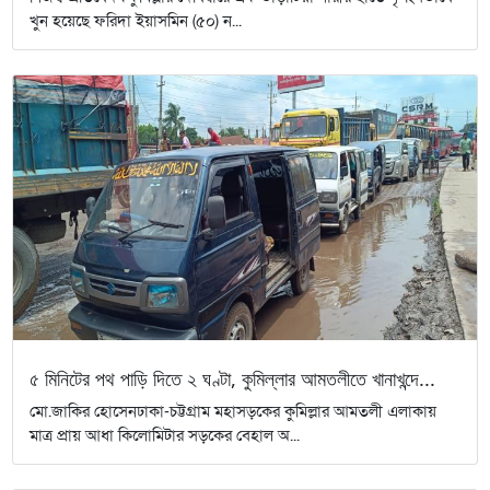
খুন হয়েছে ফরিদা ইয়াসমিন (৫০) ন...
৫ মিনিটের পথ পাড়ি দিতে ২ ঘণ্টা, কুমিল্লার আমতলীতে খানাখন্দে...
মো.জাকির হোসেনঢাকা-চট্টগ্রাম মহাসড়কের কুমিল্লার আমতলী এলাকায়
মাত্র প্রায় আধা কিলোমিটার সড়কের বেহাল অ...