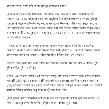
আহতরা হলেন- নোয়াখালী জেলার বিভিন্ন উপজেলার বাসিন্দা।
পুলিশ জানায়, রাত সাড়ে ৪টার দিকে নোয়াখালী থেকে ছেড়ে আসা ঢাকাগামী নীলাচল,ঢাকা
মেট্রো-ব-১২-২০৭৩ নাম্বারের একটি বাস যাত্রীদের নিয়ে ঢাকায় যাচ্ছিলো। এসময় কুমিল্লা
-নোয়াখালী আঘোড়াঘাটঞ্চলিক মহাসড়কের মনোহরগঞ্জ উপজেলার কাঁচি নামক স্থানে সড়কের
পাশে দাঁড়িয়ে থাকা বিকল হওয়া ট্রাকের পেছনে ঢাকা গামী নীলাচল বাসটি সজোরে ধাক্কা দেয়।
এতে পুরো বাসটি দুমড়ে মুচড়ে যায় এবং ঘটনাস্থলে ১জন মারা যান। এ ঘটনায় আরও অন্তত
২০ জন আহত হয়েছেন।
আহত ২০ জনের মধ্যে ৫ জনের অবস্থা আশংকা জনক,তাদেরকে স্থানীয় নাথেরপেটুয়া
জেনারেল হসপিটাল থেকে প্রাথমিক চিকিৎসা দিয়ে ঢাকা, কুমিল্লা ও নোয়াখালী মেডিকেল কলেজ
হাসপাতালে রেফার করা হয়েছে। বাকিরা প্রাথমিক চিকিৎসা নিয়ে চলে গেছেন।
দুর্ঘটনার পরেই ঘটনাস্থলে এসে পৌঁছেছেন লাকসাম -লালমাই হাইওয়ে থানা ও নাথের পেটুয়া
পুলিশ ফাঁড়ির পুলিশের ২টি টিম।
এদিকে, এই দুর্ঘটনার কয়েক ঘণ্টা পর সকাল সাড়ে ৭টার দিকে উপজেলার খিলা বাজার এলাকায়
আরেকটি দুর্ঘটনা ঘটে। সেখানে একটি দ্রুতগামী বাসের ধাক্কায় তাসলিমা আক্তার নামে এক
গৃহবধূ ঘটনাস্থলেই মারা যান। নিহত তাসলিমা উপজেলার খানাতুয়া গ্রামের বাসিন্দা এবং ইসলামী
ব্যাংকের সিনিয়র অফিসার আবু জাফরের স্ত্রী বলে জানা গেছে।
পুলিশ দুর্ঘটনা কবলিত যানবাহনগুলো উদ্ধার করে মহাসড়কে যান চলাচল স্বাভাবিক করেছে এবং
লাশ ময়নাতদন্ত ও পরবর্তী আইনি প্রক্রিয়ার জন্য ব্যবস্থা গ্রহণ করছে।