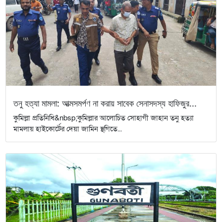
তনু হত্যা মামলা: আত্মসমর্পণ না করায় সাবেক সেনাসদস্য হাফিজুর...
কুমিল্লা প্রতিনিধি&nbsp;কুমিল্লার আলোচিত সোহাগী জাহান তনু হত্যা
মামলায় হাইকোর্টের দেয়া জামিন স্থগিতে...