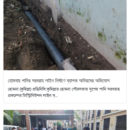
হোমনায় পানির সরবরাহ লাইন নির্মাণে ব্যাপক অনিয়মের অভিযোগ
হোমনা (কুমিল্লা) প্রতিনিধি:কুমিল্লার হোমনা পৌরসভায় সুপেয় পানি সরবরাহ
প্রকল্পের ডিস্ট্রিবিউশন লাইন স্...