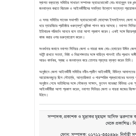
স্বাগত বক্তব্যে সমিতির সাধারণ সম্পাদক অ্যাডভোকেট মোঃ মাহাবুবুল হক খন
জনবান্ধব করতে বিচারক ও আইনজীবীদের সমন্বিত উদ্যোগ অত্যন্ত প্রয়ো
এ সময় সমিতির সাবেক সভাপতি অ্যাডভোকেট মোহাম্মদ ইসমাইলসহ জেলা আইনজীবী স
ধরে ন্যায়বিচার প্রতিষ্ঠায় গুরুত্বপূর্ণ ভূমিকা পালন করে আসছে। নবাগত সিনিয়
ইতিবাচক পরিবর্তন আনবে বলে তারা আশা প্রকাশ করেন। একই সঙ্গে বিচারপ্রার্থ
কাজ করার ওপর গুরুত্বারোপ করেন।
সংবর্ধনার জবাবে নবাগত সিনিয়র জেলা ও দায়রা জজ মোঃ হেমায়েত উদ্দিন জেল
অটুট রাখতে সততা, নিষ্ঠা ও নিরপেক্ষতার সঙ্গে দায়িত্ব পালনই তাঁর প্রধান অঙ
আরও কার্যকর, স্বচ্ছ ও জনবান্ধব করে তোলার প্রত্যয় ব্যক্ত করেন তিনি।
অনুষ্ঠানে জেলা আইনজীবী সমিতির নবীন-প্রবীণ আইনজীবী, বিভিন্ন আদালতের বিচার
আয়োজনজুড়ে ছিল সৌহার্দ্য, আন্তরিকতা ও পারস্পরিক শ্রদ্ধাবোধের অনন্য
অনুষ্ঠান শেষে অতিথিদের সঙ্গে সৌজন্য সাক্ষাৎ, ফুলেল শুভেচ্ছা বিনিময় এবং 
আইনজীবীরা আশা প্রকাশ করেন, নবাগত সিনিয়র জেলা ও দায়রা জজের বিচক্ষণ নে
উঠবে।
সম্পাদক, প্রকাশক ও মুদ্রাকর মুহম্মদ আসিফ তরুণাভ কর
থেকে প্রকাশিত। ন
ফোন: সম্পাদক: ০১৭১১-৩৩২৪৯৮, নির্বাহী 