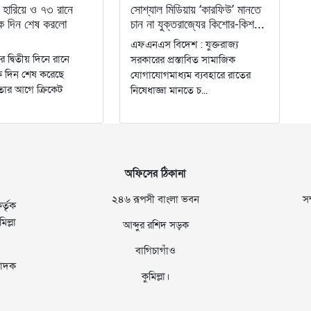
হারিয়ে ও ৭৩ রানে
সোশ্যাল মিডিয়ায় ‘কারফিউ’ মানতে
কে দিন শেষ করলো
চান না যুক্তরাজ্যের কিশোর-কিশ...
এফএনএস বিদেশ : যুক্তরাজ্য
াচের দ্বিতীয় দিনে রানে
সরকারের প্রস্তাবিত সামাজিক
ে দিন শেষ করেছে
যোগাযোগমাধ্যম ব্যবহারে রাতের
তার আগে ক্রিকেট
নিষেধাজ্ঞা মানতে চ...
অফিসের ঠিকানা
২৪৬ রূপসী বাংলা ভবন
স
্তৃক
ল্লা
আব্দুর রশিদ সড়ক
বাগিচাগাঁও
াদক
কুমিল্লা।