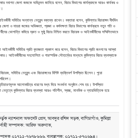
্দকার নবাগত জেলা জজকে অভিনন্দন জানিয়ে বলেন, বিচার বিভাগের কার্যক্রমকে আরও কার্যকর ও
জন।
মিতির অন্যান্য নেতৃবৃন্দ বক্তব্য রাখেন। বক্তারা বলেন, কুমিল্লার বিচারাঙ্গন দীর্ঘদিন
র জেলা ও দায়রা জজের অভিজ্ঞতা, প্রজ্ঞা ও কর্মদক্ষতা বিচার বিভাগের কার্যক্রমে নতুন গতি ও
ীদের ভোগান্তি কমিয়ে দ্রুত ও সুষ্ঠু বিচার নিশ্চিত করতে বিচারক ও আইনজীবীদের সম্মিলিতভাবে
া আইনজীবী সমিতির প্রতি কৃতজ্ঞতা প্রকাশ করে বলেন, বিচার বিভাগের প্রতি জনগণের আস্থা
্গীকার। আইনজীবীদের সহযোগিতা ও পারস্পরিক সৌহার্দ্যের মাধ্যমে কুমিল্লার বিচার ব্যবস্থাকে
ক, সমিতির নেতৃবৃন্দ এবং বিচারাঙ্গনের বিশিষ্ট ব্যক্তিবর্গ উপস্থিত ছিলেন। পুরো
 পরিবেশ।
স্মৃতিচারণমূলক আলোকচিত্র ধারণের মধ্য দিয়ে সংবর্ধনা অনুষ্ঠান শেষ হয়। উপস্থিত
তৃত্বে কুমিল্লার বিচার ব্যবস্থা আরও গতিশীল, স্বচ্ছ, মানবিক ও ন্যায়ভিত্তিক হয়ে
্তৃক ন্যাশনাল অফসেট প্রেস, আবদুর রশিদ সড়ক, বাগিচাগাঁও, কুমিল্লা
ির্বাহী সম্পাদক: আরিফ অরুণাভ,
সম্পাদক ০১৭১২-৭৬৭৮৬৬৬, ব্যবস্থাপক: ০১৭১১-৫৭০৬৯৪।