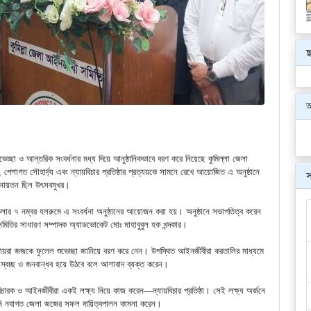
ছ
েচ্ছা ও আন্তরিক সংবর্ধনার মধ্য দিয়ে আনুষ্ঠানিকভাবে বরণ করে নিয়েছে কুমিল্লা জেলা
শাগত সৌহার্দ্য এবং ন্যায়বিচার প্রতিষ্ঠার প্রত্যয়কে সামনে রেখে আয়োজিত এ অনুষ্ঠানে
স
 মিলনায়তন ছিল উৎসবমুখর।
 তলার ৭ নম্বর হলরুমে এ সংবর্ধনা অনুষ্ঠানের আয়োজন করা হয়। অনুষ্ঠানে সভাপতিত্ব করেন
মিতির সাধারণ সম্পাদক অ্যাডভোকেট মোঃ মাহাবুবুল হক খন্দকার।
ও দায়রা জজকে ফুলেল শুভেচ্ছা জানিয়ে বরণ করে নেন। উপস্থিত আইনজীবীরা করতালির মাধ্যমে
ল, স্বচ্ছ ও জনবান্ধব হয়ে উঠবে বলে আশাবাদ ব্যক্ত করেন।
বিচারক ও আইনজীবীরা একই লক্ষ্য নিয়ে কাজ করেন—ন্যায়বিচার প্রতিষ্ঠা। সেই লক্ষ্য অর্জনে
। তিনি নবাগত জেলা জজের সফল দায়িত্বপালন কামনা করেন।