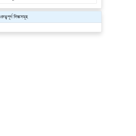
ুরুত্বপূর্ণ লিঙ্কসমূহ