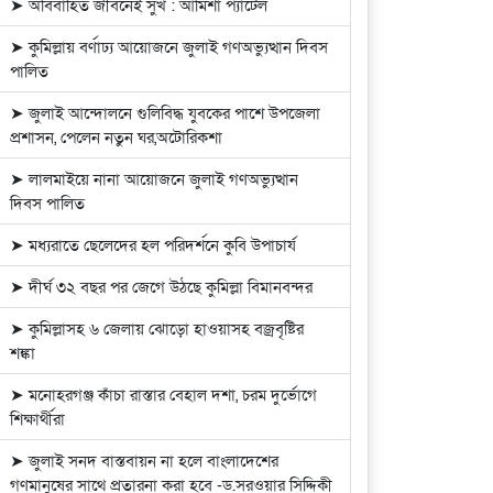
➤ অবিবাহিত জীবনেই সুখ : আমিশা প্যাটেল
➤ কুমিল্লায় বর্ণাঢ্য আয়োজনে জুলাই গণঅভ্যুত্থান দিবস
পালিত
➤ জুলাই আন্দোলনে গুলিবিদ্ধ যুবকের পাশে উপজেলা
প্রশাসন, পেলেন নতুন ঘর,অটোরিকশা
➤ লালমাইয়ে নানা আয়োজনে জুলাই গণঅভ্যুত্থান
দিবস পালিত
➤ মধ্যরাতে ছেলেদের হল পরিদর্শনে কুবি উপাচার্য
➤ দীর্ঘ ৩২ বছর পর জেগে উঠছে কুমিল্লা বিমানবন্দর
➤ কুমিল্লাসহ ৬ জেলায় ঝোড়ো হাওয়াসহ বজ্রবৃষ্টির
শঙ্কা
➤ মনোহরগঞ্জ কাঁচা রাস্তার বেহাল দশা, চরম দুর্ভোগে
শিক্ষার্থীরা
➤ জুলাই সনদ বাস্তবায়ন না হলে বাংলাদেশের
গণমানুষের সাথে প্রতারনা করা হবে -ড.সরওয়ার সিদ্দিকী