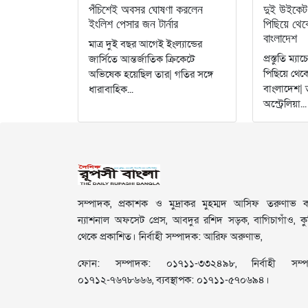
পঁচিশেই অবসর ঘোষণা করলেন
দুই উইকেট 
ইংলিশ পেসার জন টার্নার
পিছিয়ে থে
বাংলাদেশ
মাত্র দুই বছর আগেই ইংল্যান্ডের
প্রস্তুতি ম্য
জার্সিতে আন্তর্জাতিক ক্রিকেটে
পিছিয়ে থেক
অভিষেক হয়েছিল তার| গতির সঙ্গে
বাংলাদেশ| 
ধারাবাহিক...
অস্ট্রেলিয়া...
সম্পাদক, প্রকাশক ও মুদ্রাকর মুহম্মদ আসিফ তরুণাভ কর
ন্যাশনাল অফসেট প্রেস, আবদুর রশিদ সড়ক, বাগিচাগাঁও, কুমি
থেকে প্রকাশিত। নির্বাহী সম্পাদক: আরিফ অরুণাভ,
ফোন: সম্পাদক: ০১৭১১-৩৩২৪৯৮, নির্বাহী সম্প
০১৭১২-৭৬৭৮৬৬৬, ব্যবস্থাপক: ০১৭১১-৫৭০৬৯৪।