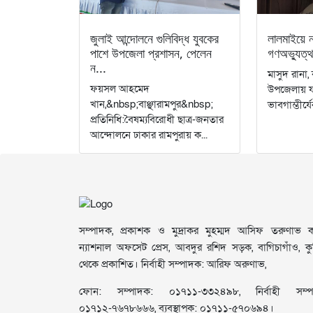
জুলাই আন্দোলনে গুলিবিদ্ধ যুবকের
লালমাইয়ে 
পাশে উপজেলা প্রশাসন, পেলেন
গণঅভ্যুত্থ
ন...
​মাসুদ রানা, 
ফয়সল আহমেদ
উপজেলায় যথ
খান,&nbsp;বাঞ্ছারামপুর&nbsp;
ভাবগাম্ভীর্য
প্রতিনিধি:বৈষম্যবিরোধী ছাত্র-জনতার
আন্দোলনে ঢাকার রামপুরায় ক...
সম্পাদক, প্রকাশক ও মুদ্রাকর মুহম্মদ আসিফ তরুণাভ কর
ন্যাশনাল অফসেট প্রেস, আবদুর রশিদ সড়ক, বাগিচাগাঁও, কুমি
থেকে প্রকাশিত। নির্বাহী সম্পাদক: আরিফ অরুণাভ,
ফোন: সম্পাদক: ০১৭১১-৩৩২৪৯৮, নির্বাহী সম্প
০১৭১২-৭৬৭৮৬৬৬, ব্যবস্থাপক: ০১৭১১-৫৭০৬৯৪।