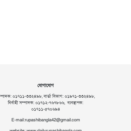
যোগাযোগ
ম্পাদক: ০১৭১১-৩৩২৪৯৮, বার্তা বিভাগ: ০১৯৭১-৩৩২৪৯৮,
নির্বাহী সম্পাদক: ০১৭১২-৭৬৭৮৬৬, ব্যবস্থাপক:
০১৭১১-৫৭০৬৯৪
E-mail:rupashibangla42@gmail.com
website: www.dailyrupashibangla.com