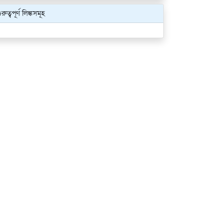
ুরুত্বপূর্ণ লিঙ্কসমূহ