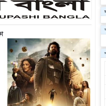
ছ
কা
স