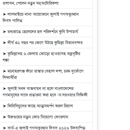
প্রশাসন, পেলেন নতুন ঘর,অটোরিকশা
➤ লালমাইয়ে নানা আয়োজনে জুলাই গণঅভ্যুত্থান
দিবস পালিত
➤ মধ্যরাতে ছেলেদের হল পরিদর্শনে কুবি উপাচার্য
➤ দীর্ঘ ৩২ বছর পর জেগে উঠছে কুমিল্লা বিমানবন্দর
➤ কুমিল্লাসহ ৬ জেলায় ঝোড়ো হাওয়াসহ বজ্রবৃষ্টির
শঙ্কা
➤ মনোহরগঞ্জ কাঁচা রাস্তার বেহাল দশা, চরম দুর্ভোগে
শিক্ষার্থীরা
➤ জুলাই সনদ বাস্তবায়ন না হলে বাংলাদেশের
গণমানুষের সাথে প্রতারনা করা হবে -ড.সরওয়ার সিদ্দিকী
➤ ভিনিসিয়ুসের কাছে আত্মসমর্পণ করল রিয়াল
➤ উরুগুয়ের নতুন কোচ ডিয়েগো ফোরলান
➤ বার্ড-এ জুলাই গণঅভ্যুত্থান দিবস ২০২৬ উদযাপিত