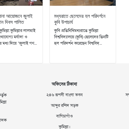
নানা আয়োজনে জুলাই
মধ্যরাতে ছেলেদের হল পরিদর্শনে
ান দিবস পালিত
কুবি উপাচার্য
কুমিল্লা:কুমিল্লার লালমাই
‎‎কুবি প্রতিনিধি‎‎মধ্যরাতে কুমিল্লা
াযোগ্য মর্যাদা ও
বিশ্ববিদ্যালয়ে (কুবি) ছেলেদের তিনটি
ের মধ্য দিয়ে ‘জুলাই গণ...
হল পরিদর্শন করেছেন বিশ্ববিদ্...
অফিসের ঠিকানা
২৪৬ রূপসী বাংলা ভবন
স
্তৃক
ল্লা
আব্দুর রশিদ সড়ক
বাগিচাগাঁও
াদক
কুমিল্লা।