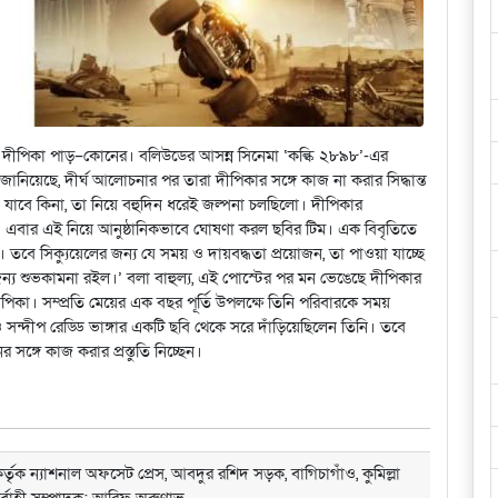
্রী দীপিকা পাড়–কোনের। বলিউডের আসন্ন সিনেমা ‘কল্কি ২৮৯৮’-এর
জানিয়েছে, দীর্ঘ আলোচনার পর তারা দীপিকার সঙ্গে কাজ না করার সিদ্ধান্ত
যাবে কিনা, তা নিয়ে বহুদিন ধরেই জল্পনা চলছিলো। দীপিকার
। এবার এই নিয়ে আনুষ্ঠানিকভাবে ঘোষণা করল ছবির টিম। এক বিবৃতিতে
তবে সিক্যুয়েলের জন্য যে সময় ও দায়বদ্ধতা প্রয়োজন, তা পাওয়া যাচ্ছে
য শুভকামনা রইল।’ বলা বাহুল্য, এই পোস্টের পর মন ভেঙেছে দীপিকার
ীপিকা। সম্প্রতি মেয়ের এক বছর পূর্তি উপলক্ষে তিনি পরিবারকে সময়
সন্দীপ রেড্ডি ভাঙ্গার একটি ছবি থেকে সরে দাঁড়িয়েছিলেন তিনি। তবে
 সঙ্গে কাজ করার প্রস্তুতি নিচ্ছেন।
্তৃক ন্যাশনাল অফসেট প্রেস, আবদুর রশিদ সড়ক, বাগিচাগাঁও, কুমিল্লা
ির্বাহী সম্পাদক: আরিফ অরুণাভ,