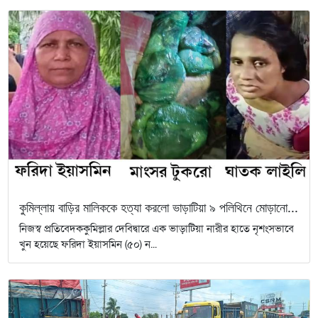
কুমিল্লায় বাড়ির মালিককে হত্যা করলো ভাড়াটিয়া ৯ পলিথিনে মোড়ানো...
নিজস্ব প্রতিবেদককুমিল্লার দেবিদ্বারে এক ভাড়াটিয়া নারীর হাতে নৃশংসভাবে
খুন হয়েছে ফরিদা ইয়াসমিন (৫০) ন...