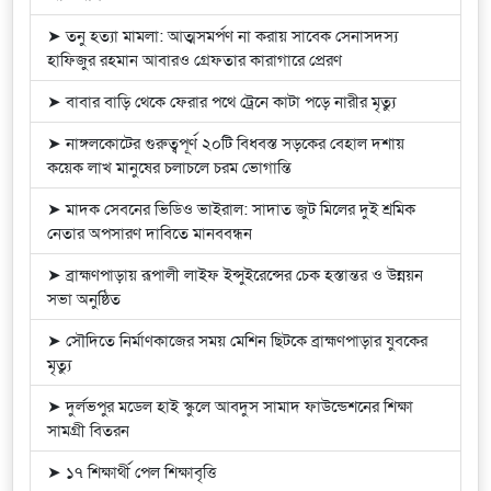
➤ তনু হত্যা মামলা: আত্মসমর্পণ না করায় সাবেক সেনাসদস্য
হাফিজুর রহমান আবারও গ্রেফতার কারাগারে প্রেরণ
➤ বাবার বাড়ি থেকে ফেরার পথে ট্রেনে কাটা পড়ে নারীর মৃত্যু
➤ নাঙ্গলকোটের গুরুত্বপূর্ণ ২০টি বিধবস্ত সড়কের বেহাল দশায়
কয়েক লাখ মানুষের চলাচলে চরম ভোগান্তি
➤ মাদক সেবনের ভিডিও ভাইরাল: সাদাত জুট মিলের দুই শ্রমিক
নেতার অপসারণ দাবিতে মানববন্ধন
➤ ব্রাহ্মণপাড়ায় রূপালী লাইফ ইন্সুইরেন্সের চেক হস্তান্তর ও উন্নয়ন
সভা অনুষ্ঠিত
➤ সৌদিতে নির্মাণকাজের সময় মেশিন ছিটকে ব্রাহ্মণপাড়ার যুবকের
মৃত্যু
➤ দুর্লভপুর মডেল হাই স্কুলে আবদুস সামাদ ফাউন্ডেশনের শিক্ষা
সামগ্রী বিতরন
➤ ১৭ শিক্ষার্থী পেল শিক্ষাবৃত্তি