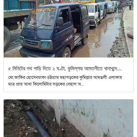
৫ মিনিটের পথ পাড়ি দিতে ২ ঘণ্টা, কুমিল্লার আমতলীতে খানাখন্দে...
মো.জাকির হোসেনঢাকা-চট্টগ্রাম মহাসড়কের কুমিল্লার আমতলী এলাকায়
মাত্র প্রায় আধা কিলোমিটার সড়কের বেহাল অ...