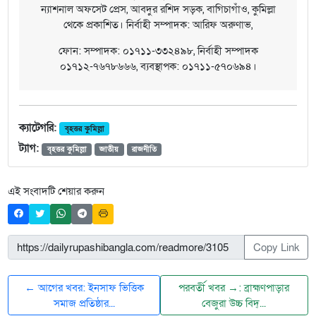
ন্যাশনাল অফসেট প্রেস, আবদুর রশিদ সড়ক, বাগিচাগাঁও, কুমিল্লা
থেকে প্রকাশিত। নির্বাহী সম্পাদক: আরিফ অরুণাভ,
ফোন: সম্পাদক: ০১৭১১-৩৩২৪৯৮, নির্বাহী সম্পাদক
০১৭১২-৭৬৭৮৬৬৬, ব্যবস্থাপক: ০১৭১১-৫৭০৬৯৪।
ক্যাটেগরি:
বৃহত্তর কুমিল্লা
ট্যাগ:
বৃহত্তর কুমিল্লা
জাতীয়
রাজনীতি
এই সংবাদটি শেয়ার করুন
Copy Link
← আগের খবর: ইনসাফ ভিত্তিক
পরবর্তী খবর →: ব্রাহ্মণপাড়ার
সমাজ প্রতিষ্ঠার...
বেজুরা উচ্চ বিদ্...