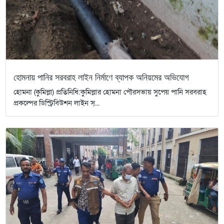
হোমনায় পানির সরবরাহ লাইন নির্মাণে ব্যাপক অনিয়মের অভিযোগ
হোমনা (কুমিল্লা) প্রতিনিধি:কুমিল্লার হোমনা পৌরসভায় সুপেয় পানি সরবরাহ
প্রকল্পের ডিস্ট্রিবিউশন লাইন স্...