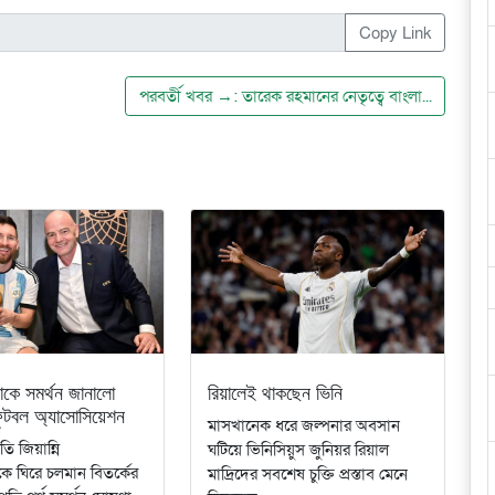
Copy Link
পরবর্তী খবর →: তারেক রহমানের নেতৃত্বে বাংলা...
কে সমর্থন জানালো
রিয়ালেই থাকছেন ভিনি
 ফুটবল অ্যাসোসিয়েশন
মাসখানেক ধরে জল্পনার অবসান
ি জিয়ান্নি
ঘটিয়ে ভিনিসিয়ুস জুনিয়র রিয়াল
ে ঘিরে চলমান বিতর্কের
মাদ্রিদের সবশেষ চুক্তি প্রস্তাব মেনে