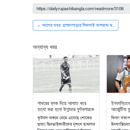
← আগের খবর: ব্রাহ্মণপাড়ার শিদলাই আশরাফ ম...
অন্যান্য খবর
পাথরের ব্লক দিয়ে আঘাত করে
ইনফান্তিনো
হত্যা করা হলো উগান্ডার ফুটবলারকে
আর্জেন্টিনা
ফুটবল অঙ্গনে নেমে এসেছে শোকের
ফিফা সভাপত
ছায়া| ছিনতাইকারীদের নৃশংস হামলার
ইনফান্তিনোক