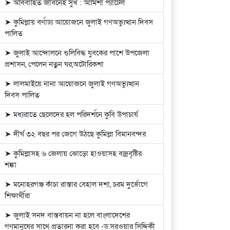
➤ অবিবাহিত জীবনেই সুখ : আমিশা প্যাটেল
➤ কুমিল্লায় বর্ণাঢ্য আয়োজনে জুলাই গণঅভ্যুত্থান দিবস
পালিত
➤ জুলাই আন্দোলনে গুলিবিদ্ধ যুবকের পাশে উপজেলা
প্রশাসন, পেলেন নতুন ঘর,অটোরিকশা
➤ লালমাইয়ে নানা আয়োজনে জুলাই গণঅভ্যুত্থান
দিবস পালিত
➤ মধ্যরাতে ছেলেদের হল পরিদর্শনে কুবি উপাচার্য
➤ দীর্ঘ ৩২ বছর পর জেগে উঠছে কুমিল্লা বিমানবন্দর
➤ কুমিল্লাসহ ৬ জেলায় ঝোড়ো হাওয়াসহ বজ্রবৃষ্টির
শঙ্কা
➤ মনোহরগঞ্জ কাঁচা রাস্তার বেহাল দশা, চরম দুর্ভোগে
শিক্ষার্থীরা
➤ জুলাই সনদ বাস্তবায়ন না হলে বাংলাদেশের
গণমানুষের সাথে প্রতারনা করা হবে -ড.সরওয়ার সিদ্দিকী