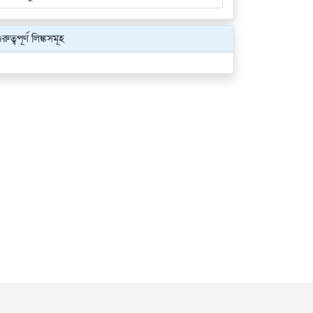
ুরুত্বপূর্ণ লিঙ্কসমূহ