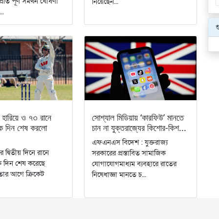
্রতি পূর্ণ সমর্থন ঘোষণা
নিয়েছেন...
..
গ
হারিয়ে ও ৭৩ রানে
সোশ্যাল মিডিয়ায় ‘কারফিউ’ মানতে
কে দিন শেষ করলো
চান না যুক্তরাজ্যের কিশোর-কিশ...
এফএনএস বিদেশ : যুক্তরাজ্য
াচের দ্বিতীয় দিনে রানে
সরকারের প্রস্তাবিত সামাজিক
ে দিন শেষ করেছে
যোগাযোগমাধ্যম ব্যবহারে রাতের
তার আগে ক্রিকেট
নিষেধাজ্ঞা মানতে চ...