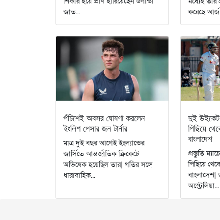
শিকার হয়ে প্রাণ হারিয়েছেন উগান্ডা
মধ্যেই তার প
জাত...
করেছে আর্জ.
পঁচিশেই অবসর ঘোষণা করলেন
দুই উইকেট 
ইংলিশ পেসার জন টার্নার
পিছিয়ে থে
বাংলাদেশ
মাত্র দুই বছর আগেই ইংল্যান্ডের
প্রস্তুতি ম্য
জার্সিতে আন্তর্জাতিক ক্রিকেটে
পিছিয়ে থেক
অভিষেক হয়েছিল তার| গতির সঙ্গে
বাংলাদেশ| 
ধারাবাহিক...
অস্ট্রেলিয়া...