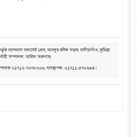
্তৃক ন্যাশনাল অফসেট প্রেস, আবদুর রশিদ সড়ক, বাগিচাগাঁও, কুমিল্লা
ির্বাহী সম্পাদক: আরিফ অরুণাভ,
সম্পাদক ০১৭১২-৭৬৭৮৬৬৬, ব্যবস্থাপক: ০১৭১১-৫৭০৬৯৪।