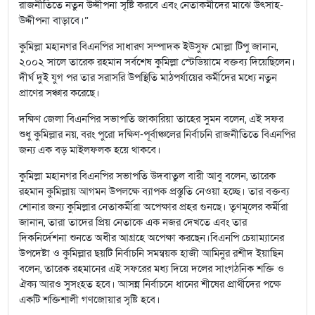
রাজনীতিতে নতুন উদ্দীপনা সৃষ্টি করবে এবং নেতাকর্মীদের মাঝে উৎসাহ-
উদ্দীপনা বাড়াবে।”
কুমিল্লা মহানগর বিএনপির সাধারণ সম্পাদক ইউসুফ মোল্লা টিপু জানান,
২০০২ সালে তারেক রহমান সর্বশেষ কুমিল্লা স্টেডিয়ামে বক্তব্য দিয়েছিলেন।
দীর্ঘ দুই যুগ পর তার সরাসরি উপস্থিতি মাঠপর্যায়ের কর্মীদের মধ্যে নতুন
প্রাণের সঞ্চার করেছে।
দক্ষিণ জেলা বিএনপির সভাপতি জাকারিয়া তাহের সুমন বলেন, এই সফর
শুধু কুমিল্লার নয়, বরং পুরো দক্ষিণ-পূর্বাঞ্চলের নির্বাচনি রাজনীতিতে বিএনপির
জন্য এক বড় মাইলফলক হয়ে থাকবে।
কুমিল্লা মহানগর বিএনপির সভাপতি উদবাতুল বারী আবু বলেন, তারেক
রহমান কুমিল্লায় আগমন উপলক্ষে ব্যাপক প্রস্তুতি নেওয়া হচ্ছে। তার বক্তব্য
শোনার জন্য কুমিল্লার নেতাকর্মীরা অপেক্ষার প্রহর গুনছে। তৃণমূলের কর্মীরা
জানান, তারা তাদের প্রিয় নেতাকে এক নজর দেখতে এবং তার
দিকনির্দেশনা শুনতে অধীর আগ্রহে অপেক্ষা করছেন।বিএনপি চেয়াম্যানের
উপদেষ্টা ও কুমিল্লার ছয়টি নির্বাচনি সমন্বয়ক হাজী আমিনুর রশীদ ইয়াছিন
বলেন, তারেক রহমানের এই সফরের মধ্য দিয়ে দলের সাংগঠনিক শক্তি ও
ঐক্য আরও সুসংহত হবে। আসন্ন নির্বাচনে ধানের শীষের প্রার্থীদের পক্ষে
একটি শক্তিশালী গণজোয়ার সৃষ্টি হবে।