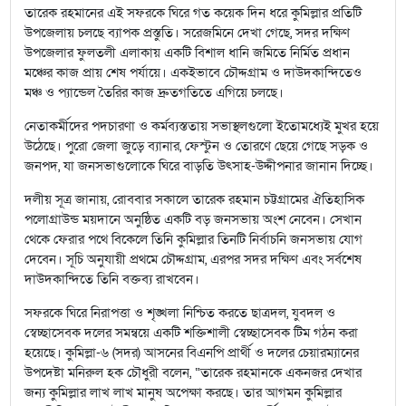
তারেক রহমানের এই সফরকে ঘিরে গত কয়েক দিন ধরে কুমিল্লার প্রতিটি
উপজেলায় চলছে ব্যাপক প্রস্তুতি। সরেজমিনে দেখা গেছে, সদর দক্ষিণ
উপজেলার ফুলতলী এলাকায় একটি বিশাল ধানি জমিতে নির্মিত প্রধান
মঞ্চের কাজ প্রায় শেষ পর্যায়ে। একইভাবে চৌদ্দগ্রাম ও দাউদকান্দিতেও
মঞ্চ ও প্যান্ডেল তৈরির কাজ দ্রুতগতিতে এগিয়ে চলছে।
নেতাকর্মীদের পদচারণা ও কর্মব্যস্ততায় সভাস্থলগুলো ইতোমধ্যেই মুখর হয়ে
উঠেছে। পুরো জেলা জুড়ে ব্যানার, ফেস্টুন ও তোরণে ছেয়ে গেছে সড়ক ও
জনপদ, যা জনসভাগুলোকে ঘিরে বাড়তি উৎসাহ-উদ্দীপনার জানান দিচ্ছে।
দলীয় সূত্র জানায়, রোববার সকালে তারেক রহমান চট্টগ্রামের ঐতিহাসিক
পলোগ্রাউন্ড ময়দানে অনুষ্ঠিত একটি বড় জনসভায় অংশ নেবেন। সেখান
থেকে ফেরার পথে বিকেলে তিনি কুমিল্লার তিনটি নির্বাচনি জনসভায় যোগ
দেবেন। সূচি অনুযায়ী প্রথমে চৌদ্দগ্রাম, এরপর সদর দক্ষিণ এবং সর্বশেষ
দাউদকান্দিতে তিনি বক্তব্য রাখবেন।
সফরকে ঘিরে নিরাপত্তা ও শৃঙ্খলা নিশ্চিত করতে ছাত্রদল, যুবদল ও
স্বেচ্ছাসেবক দলের সমন্বয়ে একটি শক্তিশালী স্বেচ্ছাসেবক টিম গঠন করা
হয়েছে। কুমিল্লা-৬ (সদর) আসনের বিএনপি প্রার্থী ও দলের চেয়ারম্যানের
উপদেষ্টা মনিরুল হক চৌধুরী বলেন, “তারেক রহমানকে একনজর দেখার
জন্য কুমিল্লার লাখ লাখ মানুষ অপেক্ষা করছে। তার আগমন কুমিল্লার