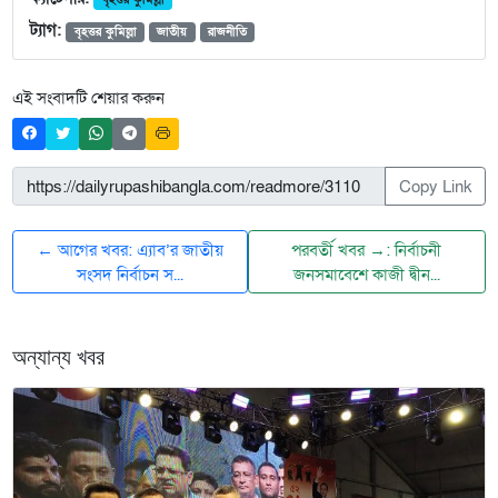
ট্যাগ:
বৃহত্তর কুমিল্লা
জাতীয়
রাজনীতি
এই সংবাদটি শেয়ার করুন
Copy Link
← আগের খবর: এ্যাব’র জাতীয়
পরবর্তী খবর →: নির্বাচনী
সংসদ নির্বাচন স...
জনসমাবেশে কাজী দ্বীন...
অন্যান্য খবর