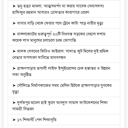
➤ তনু হত্যা মামলা: আত্মসমর্পণ না করায় সাবেক সেনাসদস্য
হাফিজুর রহমান আবারও গ্রেফতার কারাগারে প্রেরণ
➤ বাবার বাড়ি থেকে ফেরার পথে ট্রেনে কাটা পড়ে নারীর মৃত্যু
➤ নাঙ্গলকোটের গুরুত্বপূর্ণ ২০টি বিধবস্ত সড়কের বেহাল দশায়
কয়েক লাখ মানুষের চলাচলে চরম ভোগান্তি
➤ মাদক সেবনের ভিডিও ভাইরাল: সাদাত জুট মিলের দুই শ্রমিক
নেতার অপসারণ দাবিতে মানববন্ধন
➤ ব্রাহ্মণপাড়ায় রূপালী লাইফ ইন্সুইরেন্সের চেক হস্তান্তর ও উন্নয়ন
সভা অনুষ্ঠিত
➤ সৌদিতে নির্মাণকাজের সময় মেশিন ছিটকে ব্রাহ্মণপাড়ার যুবকের
মৃত্যু
➤ দুর্লভপুর মডেল হাই স্কুলে আবদুস সামাদ ফাউন্ডেশনের শিক্ষা
সামগ্রী বিতরন
➤ ১৭ শিক্ষার্থী পেল শিক্ষাবৃত্তি