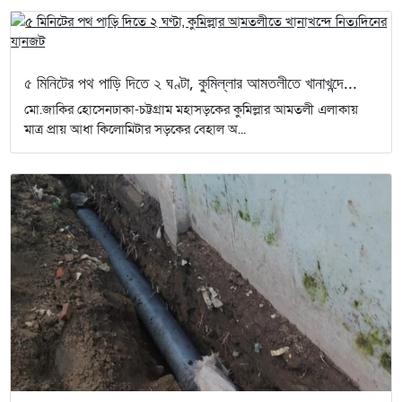
৫ মিনিটের পথ পাড়ি দিতে ২ ঘণ্টা, কুমিল্লার আমতলীতে খানাখন্দে...
মো.জাকির হোসেনঢাকা-চট্টগ্রাম মহাসড়কের কুমিল্লার আমতলী এলাকায়
মাত্র প্রায় আধা কিলোমিটার সড়কের বেহাল অ...