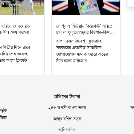
হারিয়ে ও ৭৩ রানে
সোশ্যাল মিডিয়ায় ‘কারফিউ’ মানতে
কে দিন শেষ করলো
চান না যুক্তরাজ্যের কিশোর-কিশ...
এফএনএস বিদেশ : যুক্তরাজ্য
াচের দ্বিতীয় দিনে রানে
সরকারের প্রস্তাবিত সামাজিক
ে দিন শেষ করেছে
যোগাযোগমাধ্যম ব্যবহারে রাতের
তার আগে ক্রিকেট
নিষেধাজ্ঞা মানতে চ...
অফিসের ঠিকানা
২৪৬ রূপসী বাংলা ভবন
স
্তৃক
ল্লা
আব্দুর রশিদ সড়ক
বাগিচাগাঁও