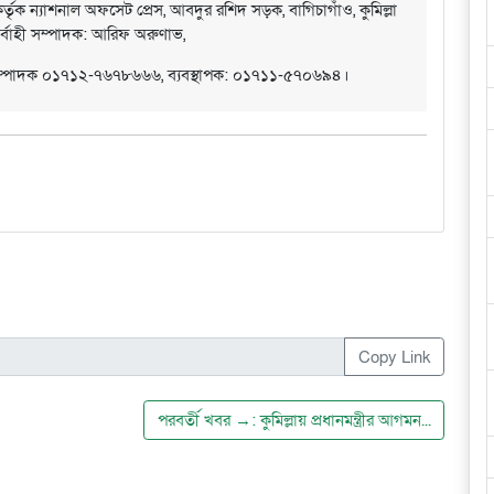
্তৃক ন্যাশনাল অফসেট প্রেস, আবদুর রশিদ সড়ক, বাগিচাগাঁও, কুমিল্লা
ির্বাহী সম্পাদক: আরিফ অরুণাভ,
সম্পাদক ০১৭১২-৭৬৭৮৬৬৬, ব্যবস্থাপক: ০১৭১১-৫৭০৬৯৪।
Copy Link
পরবর্তী খবর →: কুমিল্লায় প্রধানমন্ত্রীর আগমন...