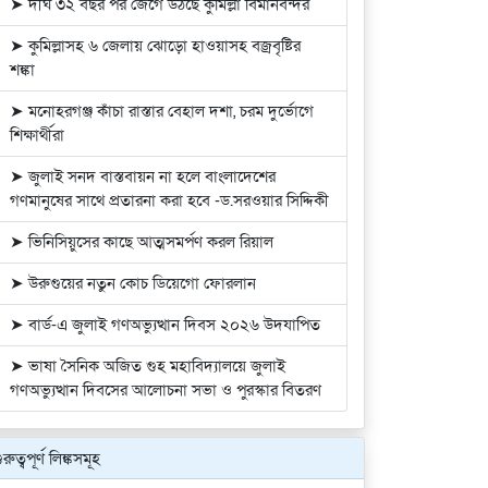
➤ দীর্ঘ ৩২ বছর পর জেগে উঠছে কুমিল্লা বিমানবন্দর
➤ কুমিল্লাসহ ৬ জেলায় ঝোড়ো হাওয়াসহ বজ্রবৃষ্টির
শঙ্কা
➤ মনোহরগঞ্জ কাঁচা রাস্তার বেহাল দশা, চরম দুর্ভোগে
শিক্ষার্থীরা
➤ জুলাই সনদ বাস্তবায়ন না হলে বাংলাদেশের
গণমানুষের সাথে প্রতারনা করা হবে -ড.সরওয়ার সিদ্দিকী
➤ ভিনিসিয়ুসের কাছে আত্মসমর্পণ করল রিয়াল
➤ উরুগুয়ের নতুন কোচ ডিয়েগো ফোরলান
➤ বার্ড-এ জুলাই গণঅভ্যুত্থান দিবস ২০২৬ উদযাপিত
➤ ভাষা সৈনিক অজিত গুহ মহাবিদ্যালয়ে জুলাই
গণঅভ্যুত্থান দিবসের আলোচনা সভা ও পুরস্কার বিতরণ
ুরুত্বপূর্ণ লিঙ্কসমূহ