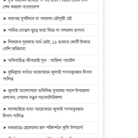
➤ দুই উইকেট হারিয়ে ও ৭৩ রানে পিছিয়ে থেকে দিন
শেষ করলো বাংলাদেশ
➤ ভয়াবহ দুর্ঘটনার যা বললেন মৌসুমী মৌ
➤ পানির বোতল ছুড়ে মারা নিয়ে যা বললেন হাসান
➤ শিশুদের সুরক্ষায় ব্যর্থ মেটা, ১১ হাজার কোটি টাকার
বেশি জরিমানা
➤ অবিবাহিত জীবনেই সুখ : আমিশা প্যাটেল
➤ কুমিল্লায় বর্ণাঢ্য আয়োজনে জুলাই গণঅভ্যুত্থান দিবস
পালিত
➤ জুলাই আন্দোলনে গুলিবিদ্ধ যুবকের পাশে উপজেলা
প্রশাসন, পেলেন নতুন ঘর,অটোরিকশা
➤ লালমাইয়ে নানা আয়োজনে জুলাই গণঅভ্যুত্থান
দিবস পালিত
➤ মধ্যরাতে ছেলেদের হল পরিদর্শনে কুবি উপাচার্য