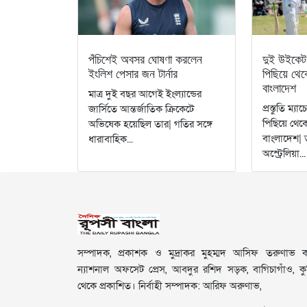
পঁচিশেই অবসর ঘোষণা করলেন
দুই উইকেট 
ইংলিশ পেসার জন টার্নার
পিছিয়ে থে
বাংলাদেশ
মাত্র দুই বছর আগেই ইংল্যান্ডের
প্রস্তুতি ম্য
জার্সিতে আন্তর্জাতিক ক্রিকেটে
পিছিয়ে থেক
অভিষেক হয়েছিল তার| গতির সঙ্গে
বাংলাদেশ| 
ধারাবাহিক...
অস্ট্রেলিয়া...
সম্পাদক, প্রকাশক ও মুদ্রাকর মুহম্মদ আসিফ তরুণাভ কর
ন্যাশনাল অফসেট প্রেস, আবদুর রশিদ সড়ক, বাগিচাগাঁও, কুমি
থেকে প্রকাশিত। নির্বাহী সম্পাদক: আরিফ অরুণাভ,