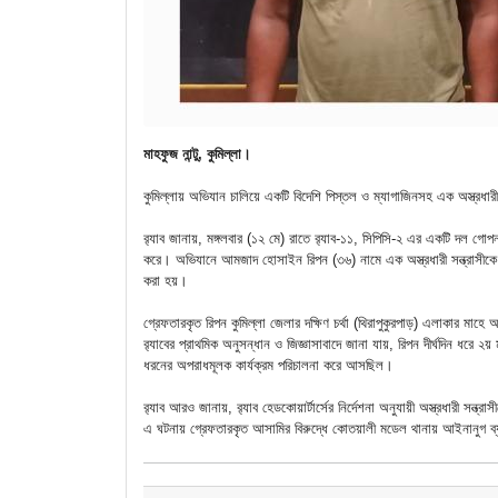
মাহফুজ নান্টু, কুমিল্লা।
কুমিল্লায় অভিযান চালিয়ে একটি বিদেশি পিস্তল ও ম্যাগাজিনসহ এক অস্ত্রধারী
র‌্যাব জানায়, মঙ্গলবার (১২ মে) রাতে র‌্যাব-১১, সিপিসি-২ এর একটি দল গ
করে। অভিযানে আমজাদ হোসাইন রিপন (৩৬) নামে এক অস্ত্রধারী সন্ত্রাসীক
করা হয়।
গ্রেফতারকৃত রিপন কুমিল্লা জেলার দক্ষিণ চর্থা (থিরাপুকুরপাড়) এলাকার মা
র‌্যাবের প্রাথমিক অনুসন্ধান ও জিজ্ঞাসাবাদে জানা যায়, রিপন দীর্ঘদিন ধরে ২য়
ধরনের অপরাধমূলক কার্যক্রম পরিচালনা করে আসছিল।
র‌্যাব আরও জানায়, র‌্যাব হেডকোয়ার্টার্সের নির্দেশনা অনুযায়ী অস্ত্রধারী সন
এ ঘটনায় গ্রেফতারকৃত আসামির বিরুদ্ধে কোতয়ালী মডেল থানায় আইনানুগ ব্যব