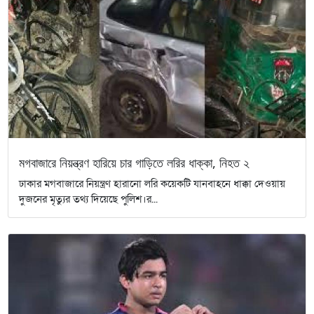
মগবাজারে নিয়ন্ত্রণ হারিয়ে চার গাড়িতে লরির ধাক্কা, নিহত ২
ঢাকার মগবাজারে নিয়ন্ত্রণ হারানো লরি কয়েকটি যানবাহনে ধাক্কা দেওয়ায়
দুজনের মৃত্যুর তথ্য দিয়েছে পুলিশ।র...