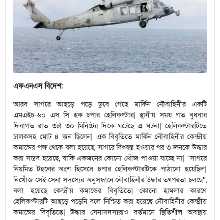
এফএনএস বিদেশ:
আরব সাগরে আছড়ে পড়ে ডুবে গেছে মার্কিন নৌবাহিনীর একটি
এমএইচ-৬০ এস সি হক চপার হেলিকপ্টার| স্থানীয় সময় গত বুধবার
দিবাগত রাত ৩টা ৩০ মিনিটের দিকে ঘটেছে এ ঘটনা| হেলিকপ্টারটিতে
চালকসহ মোট ৪ জন ছিলেন| এক বিবৃতিতে মার্কিন নৌবাহিনীর কেন্দ্রীয়
কমান্ডের পক্ষ থেকে বলা হয়েছে, সাগরে বিধ্বস্ত হওয়ার পর ৩ জনকে উদ্ধার
করা সম্ভব হয়েছে, বাকি একজনের কোনো খোঁজ পাওয়া যাচ্ছে না| “সাগরে
নিয়মিত টহলের অংশ হিসেবে চপার হেলিকপ্টারটিকে পাঠানো হয়েছিল|
নিখোঁজ সেই সেনা সদস্যের অনুসন্ধানে নৌবাহিনীর উদ্ধার তৎপরতা চলছে”,
বলা হয়েছে কেন্দ্রীয় কমান্ডের বিবৃতিতে| কোনো হামলার কারণে
হেলিকপ্টারটি আছড়ে পড়েনি বলে নিশ্চিত করা হয়েছে নৌবাহিনীর কেন্দ্রীয়
কমান্ডের বিবৃতিতে| উদ্ধার সেনাসদস্যরাও বর্তমানে স্থিতিশীল অবস্থায়