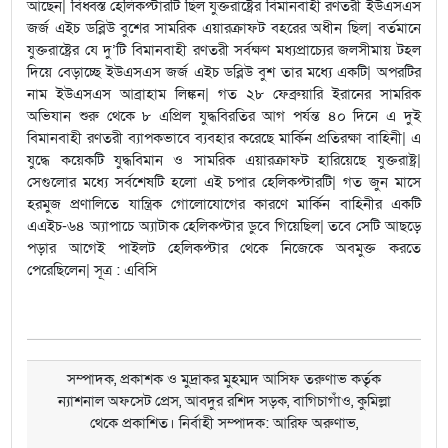
আছেন| বিধ্বস্ত হেলিকপ্টারটি ছিল যুক্তরাষ্ট্রের বিমানবাহী রণতরী ইউএসএস
জর্জ এইচ ডব্লিউ বুশের সামরিক এয়ারক্রাফট বহরের অধীন ছিল| বর্তমানে
যুক্তরাষ্ট্রের যে দু’টি বিমানবাহী রণতরী সর্বক্ষণ মধ্যপ্রাচ্যের জলসীমায় টহল
দিয়ে বেড়াচ্ছে ইউএসএস জর্জ এইচ ডব্লিউ বুশ তার মধ্যে একটি| অপরটির
নাম ইউএসএস আব্রাহাম লিঙ্কন| গত ২৮ ফেব্রুয়ারি ইরানের সামরিক
অভিযান শুরু থেকে ৮ এপ্রিল যুদ্ধবিরতির আগ পর্যন্ত ৪০ দিনে এ দুই
বিমানবাহী রণতরী ব্যাপকভাবে ব্যবহার করেছে মার্কিন প্রতিরক্ষা বাহিনী| এ
যুদ্ধে কয়েকটি যুদ্ধবিমান ও সামরিক এয়ারক্রাফট হারিয়েছে যুক্তরাষ্ট্র|
সেগুলোর মধ্যে সর্বশেষটি হলো এই চপার হেলিকপ্টারটি| গত জুন মাসে
হরমুজ প্রণালিতে যান্ত্রিক গোলোযোগের কারণে মার্কিন বাহিনীর একটি
এএইচ-৬৪ অ্যাপাচে অ্যাটাক হেলিকপ্টার ডুবে গিয়েছিল| তবে সেটি আছড়ে
পড়ার আগেই পাইলট হেলিকপ্টার থেকে নিজেকে অবমুক্ত করতে
পেরেছিলেন| সূত্র : এবিসি
সম্পাদক, প্রকাশক ও মুদ্রাকর মুহম্মদ আসিফ তরুণাভ কর্তৃক
ন্যাশনাল অফসেট প্রেস, আবদুর রশিদ সড়ক, বাগিচাগাঁও, কুমিল্লা
থেকে প্রকাশিত। নির্বাহী সম্পাদক: আরিফ অরুণাভ,