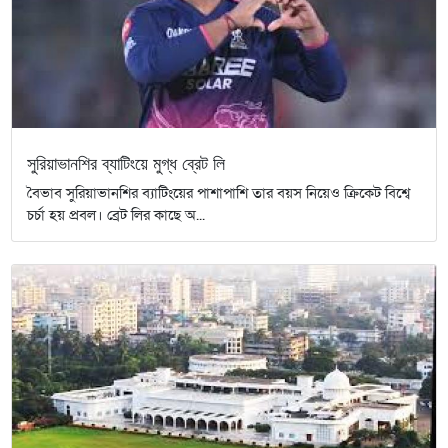
সুরিয়াভানশির ব্যাটিংয়ে মুগ্ধ ব্রেট লি
বৈভাব সুরিয়াভানশির ব্যাটিংয়ের পাশাপাশি তার বয়স নিয়েও ক্রিকেট বিশ্বে
চর্চা হয় প্রবল। ব্রেট লির কাছে অ...