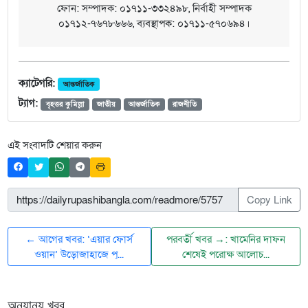
ফোন: সম্পাদক: ০১৭১১-৩৩২৪৯৮, নির্বাহী সম্পাদক
০১৭১২-৭৬৭৮৬৬৬, ব্যবস্থাপক: ০১৭১১-৫৭০৬৯৪।
ক্যাটেগরি:
আন্তর্জাতিক
ট্যাগ:
বৃহত্তর কুমিল্লা
জাতীয়
আন্তর্জাতিক
রাজনীতি
এই সংবাদটি শেয়ার করুন
Copy Link
← আগের খবর: ‘এয়ার ফোর্স
পরবর্তী খবর →: খামেনির দাফন
ওয়ান’ উড়োজাহাজে প্...
শেষেই পরোক্ষ আলোচ...
অন্যান্য খবর