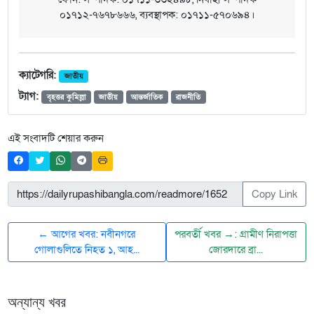
০১৭১২-৭৬৭৮৬৬৬, ব্যবস্থাপক: ০১৭১১-৫৭০৬৯৪।
ক্যাটেগরি:
জাতীয়
ট্যাগ:
বৃহত্তর কুমিল্লা
জাতীয়
আন্তর্জাতিক
রাজনীতি
এই সংবাদটি শেয়ার করুন
Copy Link
← আগের খবর: নবীনগরে
পরবর্তী খবর →: গ্রামীণ নিরাপত্তা
গোলাগুলিতে নিহত ১, আহ...
জোরদারে ব্রা...
অন্যান্য খবর