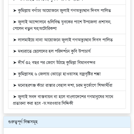
➤ কুমিল্লায় বর্ণাঢ্য আয়োজনে জুলাই গণঅভ্যুত্থান দিবস পালিত
➤ জুলাই আন্দোলনে গুলিবিদ্ধ যুবকের পাশে উপজেলা প্রশাসন,
পেলেন নতুন ঘর,অটোরিকশা
➤ লালমাইয়ে নানা আয়োজনে জুলাই গণঅভ্যুত্থান দিবস পালিত
➤ মধ্যরাতে ছেলেদের হল পরিদর্শনে কুবি উপাচার্য
➤ দীর্ঘ ৩২ বছর পর জেগে উঠছে কুমিল্লা বিমানবন্দর
➤ কুমিল্লাসহ ৬ জেলায় ঝোড়ো হাওয়াসহ বজ্রবৃষ্টির শঙ্কা
➤ মনোহরগঞ্জ কাঁচা রাস্তার বেহাল দশা, চরম দুর্ভোগে শিক্ষার্থীরা
➤ জুলাই সনদ বাস্তবায়ন না হলে বাংলাদেশের গণমানুষের সাথে
প্রতারনা করা হবে -ড.সরওয়ার সিদ্দিকী
গুরুত্বপূর্ণ লিঙ্কসমূহ