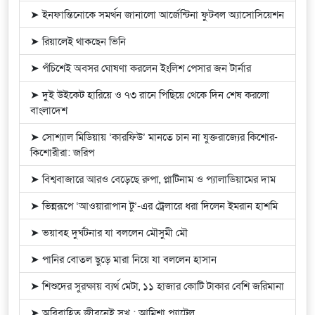
➤ ইনফান্তিনোকে সমর্থন জানালো আর্জেন্টিনা ফুটবল অ্যাসোসিয়েশন
➤ রিয়ালেই থাকছেন ভিনি
➤ পঁচিশেই অবসর ঘোষণা করলেন ইংলিশ পেসার জন টার্নার
➤ দুই উইকেট হারিয়ে ও ৭৩ রানে পিছিয়ে থেকে দিন শেষ করলো
বাংলাদেশ
➤ সোশ্যাল মিডিয়ায় ‘কারফিউ’ মানতে চান না যুক্তরাজ্যের কিশোর-
কিশোরীরা: জরিপ
➤ বিশ্ববাজারে আরও বেড়েছে রুপা, প্লাটিনাম ও প্যালাডিয়ামের দাম
➤ ভিন্নরূপে ‘আওয়ারাপান টু’-এর ট্রেলারে ধরা দিলেন ইমরান হাশমি
➤ ভয়াবহ দুর্ঘটনার যা বললেন মৌসুমী মৌ
➤ পানির বোতল ছুড়ে মারা নিয়ে যা বললেন হাসান
➤ শিশুদের সুরক্ষায় ব্যর্থ মেটা, ১১ হাজার কোটি টাকার বেশি জরিমানা
➤ অবিবাহিত জীবনেই সুখ : আমিশা প্যাটেল