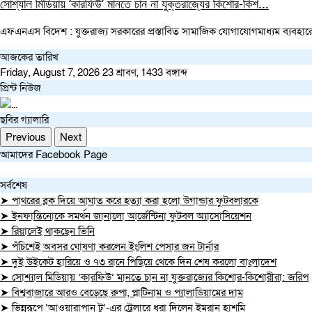
সোশ্যাল মিডিয়ায় ‘কারফিউ’ মানতে চান না যুক্তরাজ্যের কিশোর-কিশ...
এফএনএস বিদেশ : যুক্তরাজ্য সরকারের প্রস্তাবিত সামাজিক যোগাযোগমাধ্যম ব্যবহারে 
আজকের তারিখ
Friday, August 7, 2026
23 শ্রাবণ, 1433 বঙ্গাব্দ
প্রিন্ট নিউজ
ছবির গ্যালারি
Previous
Next
আমাদের Facebook Page
সর্বশেষ
➤ পাথরের ব্লক দিয়ে আঘাত করে হত্যা করা হলো উগান্ডার ফুটবলারকে
➤ ইনফান্তিনোকে সমর্থন জানালো আর্জেন্টিনা ফুটবল অ্যাসোসিয়েশন
➤ রিয়ালেই থাকছেন ভিনি
➤ পঁচিশেই অবসর ঘোষণা করলেন ইংলিশ পেসার জন টার্নার
➤ দুই উইকেট হারিয়ে ও ৭৩ রানে পিছিয়ে থেকে দিন শেষ করলো বাংলাদেশ
➤ সোশ্যাল মিডিয়ায় ‘কারফিউ’ মানতে চান না যুক্তরাজ্যের কিশোর-কিশোরীরা: জরিপ
➤ বিশ্ববাজারে আরও বেড়েছে রুপা, প্লাটিনাম ও প্যালাডিয়ামের দাম
➤ ভিন্নরূপে ‘আওয়ারাপান টু’-এর ট্রেলারে ধরা দিলেন ইমরান হাশমি