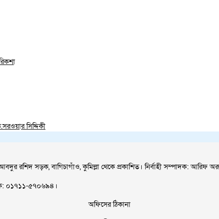
রিকশা
সরওয়ার সিদ্দিকী
আবদুর রশিদ সড়ক, বাগিচাগাঁও, কুমিল্লা থেকে প্রকাশিত। নির্বাহী সম্পাদক: আরিফ অর
াপক: ০১৭১১-৫৭০৬৯৪।
অফিসের ঠিকানা