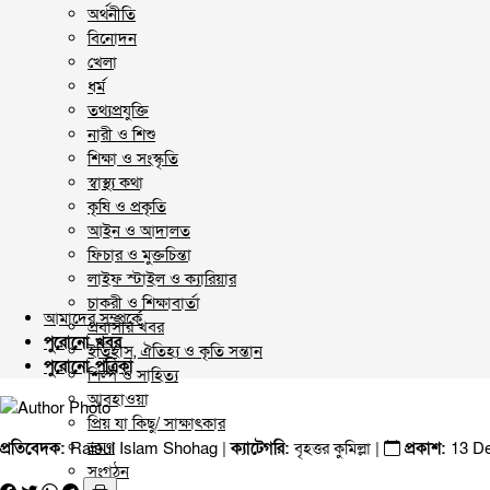
অর্থনীতি
বিনোদন
খেলা
ধর্ম
তথ্যপ্রযুক্তি
নারী ও শিশু
শিক্ষা ও সংস্কৃতি
স্বাস্থ্য কথা
কৃষি ও প্রকৃতি
আইন ও আদালত
ফিচার ও মুক্তচিন্তা
লাইফ স্টাইল ও ক্যারিয়ার
চাকরী ও শিক্ষাবার্তা
আমাদের সম্পর্কে
প্রবাসীর খবর
পুরোনো খবর
ইতিহাস, ঐতিহ্য ও কৃতি সন্তান
পুরোনো পত্রিকা
শিল্প ও সাহিত্য
আবহাওয়া
প্রিয় যা কিছু/ সাক্ষাৎকার
ভ্রমণ
প্রতিবেদক:
Raisul Islam Shohag |
ক্যাটেগরি:
বৃহত্তর কুমিল্লা
|
প্রকাশ:
13 D
সংগঠন