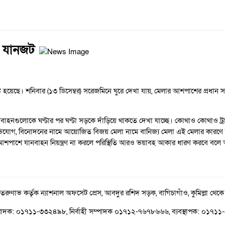
্র যানজট
ৃষ্টি হয়েছে। শনিবার (১৩ ডিসেম্বর) সরেজমিনে ঘুরে দেখা যায়, মেলার আশপাশের প্র
রী যানবাহনগুলোকে ঘণ্টার পর ঘণ্টা সড়কে দাঁড়িয়ে থাকতে দেখা যাচ্ছে। কোথাও কোথাও 
িযোগ, বিনোদনের নামে আয়োজিত বিজয় মেলা নামে বানিজ্য মেলা এই মেলার কারণে জনজ
লার আশপাশে যানবাহন নিয়ন্ত্রণ না করলে পরিস্থিতি আরও ভয়াবহ আকার ধারণ করবে ব
 তরুণাভ কর্তৃক ন্যাশনাল অফসেট প্রেস, আবদুর রশিদ সড়ক, বাগিচাগাঁও, কুমিল্লা থেকে
পাদক: ০১৭১১-৩৩২৪৯৮, নির্বাহী সম্পাদক ০১৭১২-৭৬৭৮৬৬৬, ব্যবস্থাপক: ০১৭১