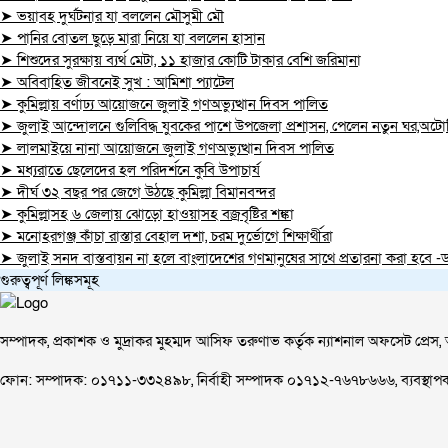
➤ ভয়াবহ দুর্ঘটনার যা বললেন মৌসুমী মৌ
➤ পানির বোতল ছুড়ে মারা নিয়ে যা বললেন হাসান
➤ শিশুদের সুরক্ষায় ব্যর্থ মেটা, ১১ হাজার কোটি টাকার বেশি জরিমানা
➤ অবিবাহিত জীবনেই সুখ : আমিশা প্যাটেল
➤ কুমিল্লায় বর্ণাঢ্য আয়োজনে জুলাই গণঅভ্যুত্থান দিবস পালিত
➤ জুলাই আন্দোলনে গুলিবিদ্ধ যুবকের পাশে উপজেলা প্রশাসন, পেলেন নতুন ঘর,অটো
➤ লালমাইয়ে নানা আয়োজনে জুলাই গণঅভ্যুত্থান দিবস পালিত
➤ মধ্যরাতে ছেলেদের হল পরিদর্শনে কুবি উপাচার্য
➤ দীর্ঘ ৩২ বছর পর জেগে উঠছে কুমিল্লা বিমানবন্দর
➤ কুমিল্লাসহ ৬ জেলায় ঝোড়ো হাওয়াসহ বজ্রবৃষ্টির শঙ্কা
➤ মনোহরগঞ্জ কাঁচা রাস্তার বেহাল দশা, চরম দুর্ভোগে শিক্ষার্থীরা
➤ জুলাই সনদ বাস্তবায়ন না হলে বাংলাদেশের গণমানুষের সাথে প্রতারনা করা হবে -ড.
গুরুত্বপূর্ণ লিঙ্কসমূহ
সম্পাদক, প্রকাশক ও মুদ্রাকর মুহম্মদ আসিফ তরুণাভ কর্তৃক ন্যাশনাল অফসেট প্রেস, 
ফোন: সম্পাদক: ০১৭১১-৩৩২৪৯৮, নির্বাহী সম্পাদক ০১৭১২-৭৬৭৮৬৬৬, ব্যবস্থ