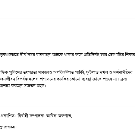
ধান সড়কগুলোতে দীর্ঘ সময় যানবাহন আটকে থাকার ফলে প্রতিদিনই চরম ভোগান্তির শিকার
ট্রাফিক পুলিশের তৎপরতা থাকলেও অপরিকল্পিত পার্কিং, ফুটপাত দখল ও দর্শনার্থীদের
ীবন বিপর্যস্ত হলেও প্রশাসনের কার্যকর কোনো ব্যবস্থা চোখে পড়ছে না। দ্রুত
লে আশঙ্কা করছেন সচেতন মহল।
 প্রকাশিত। নির্বাহী সম্পাদক: আরিফ অরুণাভ,
১-৫৭০৬৯৪।