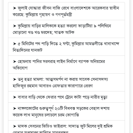
➤ জুলাই যোদ্ধারা জীবন বাজি রেখে বাংলাদেশকে আরেকবার স্বাধীন
করেছে: কুমিল্লায় গৃহায়ণ ও গণপূর্তমন্ত্রী
➤ কুমিল্লায় বাড়ির মালিককে হত্যা করলো ভাড়াটিয়া ৯ পলিথিনে
মোড়ানো খণ্ড খণ্ড মরদেহ; ঘাতক আটক
➤ ৫ মিনিটের পথ পাড়ি দিতে ২ ঘণ্টা, কুমিল্লার আমতলীতে খানাখন্দে
নিত্যদিনের যানজট
➤ হোমনায় পানির সরবরাহ লাইন নির্মাণে ব্যাপক অনিয়মের
অভিযোগ
➤ তনু হত্যা মামলা: আত্মসমর্পণ না করায় সাবেক সেনাসদস্য
হাফিজুর রহমান আবারও গ্রেফতার কারাগারে প্রেরণ
➤ বাবার বাড়ি থেকে ফেরার পথে ট্রেনে কাটা পড়ে নারীর মৃত্যু
➤ নাঙ্গলকোটের গুরুত্বপূর্ণ ২০টি বিধবস্ত সড়কের বেহাল দশায়
কয়েক লাখ মানুষের চলাচলে চরম ভোগান্তি
➤ মাদক সেবনের ভিডিও ভাইরাল: সাদাত জুট মিলের দুই শ্রমিক
নেতার অপসারণ দাবিতে মানববন্ধন