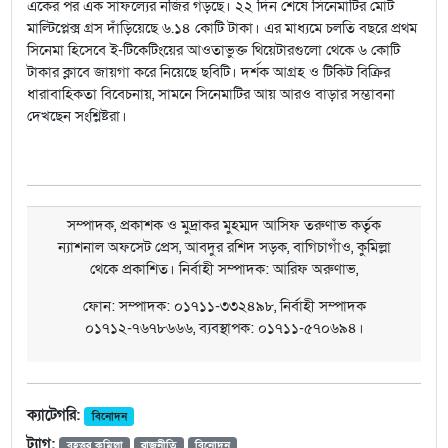
একের পর এক সাফল্যের নজির গড়ছে। ২২ দিন শেষে সিনেমাটির মোট
মাল্টিপ্লেক্স গ্রস দাঁড়িয়েছে ৬.১৪ কোটি টাকা। এর মাধ্যমে চলতি বছরে প্রথম
সিনেমা হিসেবে ই-টিকেটিংয়ের আওতাভুক্ত থিয়েটারগুলো থেকে ৬ কোটি
টাকার ক্লাবে জায়গা করে নিয়েছে ছবিটি। দর্শক আগ্রহ ও টিকিট বিক্রির
ধারাবাহিকতা বিবেচনায়, সামনে সিনেমাটির আয় আরও বাড়ার সম্ভাবনা
দেখছেন সংশ্লিষ্টরা।
সম্পাদক, প্রকাশক ও মুদ্রাকর মুহম্মদ আসিফ তরুণাভ কর্তৃক
ন্যাশনাল অফসেট প্রেস, আবদুর রশিদ সড়ক, বাগিচাগাঁও, কুমিল্লা
থেকে প্রকাশিত। নির্বাহী সম্পাদক: আরিফ অরুণাভ,
ফোন: সম্পাদক: ০১৭১১-৩৩২৪৯৮, নির্বাহী সম্পাদক
০১৭১২-৭৬৭৮৬৬৬, ব্যবস্থাপক: ০১৭১১-৫৭০৬৯৪।
ক্যাটেগরি:
বিনোদন
ট্যাগ:
বৃহত্তর কুমিল্লা
রাজনীতি
বিনোদন