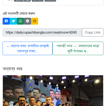
এই সংবাদটি শেয়ার করুন
Copy Link
← আগের খবর: চান্দনিার দোল্লাই
পরবর্তী খবর →: প্রথমবারের মতো
নবাবপুর বাজা...
জুটি বাঁধছেন হৃ...
অন্যান্য খবর