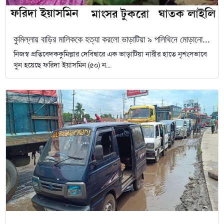
কুমিল্লায় বাড়ির মালিককে হত্যা করলো ভাড়াটিয়া ৯ পলিথিনে মোড়ানো...
নিজস্ব প্রতিবেদককুমিল্লার দেবিদ্বারে এক ভাড়াটিয়া নারীর হাতে নৃশংসভাবে
খুন হয়েছে ফরিদা ইয়াসমিন (৫০) ন...