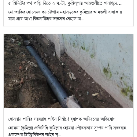
৫ মিনিটের পথ পাড়ি দিতে ২ ঘণ্টা, কুমিল্লার আমতলীতে খানাখন্দে...
মো.জাকির হোসেনঢাকা-চট্টগ্রাম মহাসড়কের কুমিল্লার আমতলী এলাকায়
মাত্র প্রায় আধা কিলোমিটার সড়কের বেহাল অ...
হোমনায় পানির সরবরাহ লাইন নির্মাণে ব্যাপক অনিয়মের অভিযোগ
হোমনা (কুমিল্লা) প্রতিনিধি:কুমিল্লার হোমনা পৌরসভায় সুপেয় পানি সরবরাহ
প্রকল্পের ডিস্ট্রিবিউশন লাইন স্...