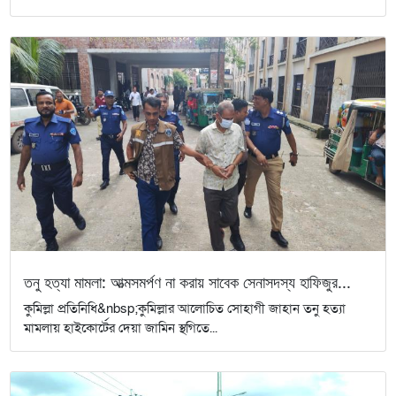
তনু হত্যা মামলা: আত্মসমর্পণ না করায় সাবেক সেনাসদস্য হাফিজুর...
কুমিল্লা প্রতিনিধি&nbsp;কুমিল্লার আলোচিত সোহাগী জাহান তনু হত্যা
মামলায় হাইকোর্টের দেয়া জামিন স্থগিতে...