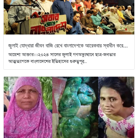
জুলাই যোদ্ধারা জীবন বাজি রেখে বাংলাদেশকে আরেকবার স্বাধীন করে...
আয়েশা আক্তার।।২০২৪ সালের জুলাই গণঅভ্যুত্থানে ছাত্র-জনতার
আত্মত্যাগকে বাংলাদেশের ইতিহাসের গুরুত্বপূর্...