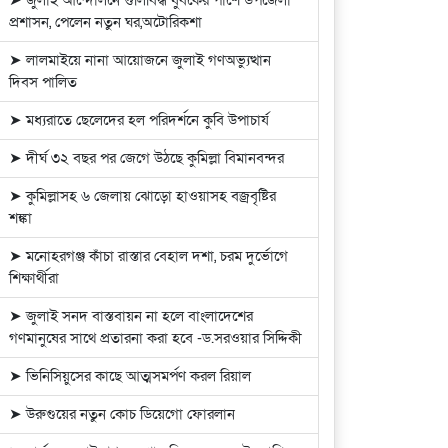
➤ জুলাই আন্দোলনে গুলিবিদ্ধ যুবকের পাশে উপজেলা
প্রশাসন, পেলেন নতুন ঘর,অটোরিকশা
➤ লালমাইয়ে নানা আয়োজনে জুলাই গণঅভ্যুত্থান
দিবস পালিত
➤ মধ্যরাতে ছেলেদের হল পরিদর্শনে কুবি উপাচার্য
➤ দীর্ঘ ৩২ বছর পর জেগে উঠছে কুমিল্লা বিমানবন্দর
➤ কুমিল্লাসহ ৬ জেলায় ঝোড়ো হাওয়াসহ বজ্রবৃষ্টির
শঙ্কা
➤ মনোহরগঞ্জ কাঁচা রাস্তার বেহাল দশা, চরম দুর্ভোগে
শিক্ষার্থীরা
➤ জুলাই সনদ বাস্তবায়ন না হলে বাংলাদেশের
গণমানুষের সাথে প্রতারনা করা হবে -ড.সরওয়ার সিদ্দিকী
➤ ভিনিসিয়ুসের কাছে আত্মসমর্পণ করল রিয়াল
➤ উরুগুয়ের নতুন কোচ ডিয়েগো ফোরলান