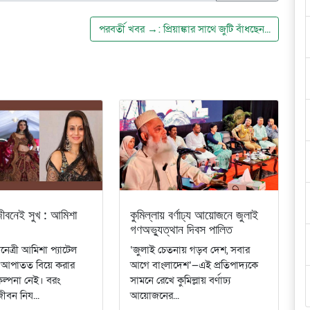
পরবর্তী খবর →: প্রিয়াঙ্কার সাথে জুটি বাঁধছেন...
ীবনেই সুখ : আমিশা
কুমিল্লায় বর্ণাঢ্য আয়োজনে জুলাই
গণঅভ্যুত্থান দিবস পালিত
েত্রী আমিশা প্যাটেল
‘জুলাই চেতনায় গড়ব দেশ, সবার
, আপাতত বিয়ে করার
আগে বাংলাদেশ’—এই প্রতিপাদ্যকে
ল্পনা নেই। বরং
সামনে রেখে কুমিল্লায় বর্ণাঢ্য
ীবন নিয...
আয়োজনের...