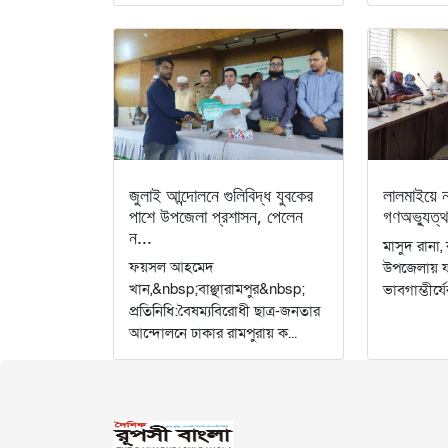
জুলাই আন্দোলনে গুলিবিদ্ধ যুবকের
লালমাইয়ে 
পাশে উপজেলা প্রশাসন, পেলেন
গণঅভ্যুত্থ
ন...
​মাসুদ রানা, 
ফয়সল আহমেদ
উপজেলায় যথ
খান,&nbsp;বাঞ্ছারামপুর&nbsp;
ভাবগাম্ভীর্য
প্রতিনিধি:বৈষম্যবিরোধী ছাত্র-জনতার
আন্দোলনে ঢাকার রামপুরায় ক...