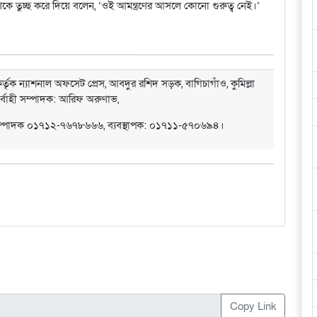
ণকে তুচ্ছ করে দিয়ে বলেন, ‘ওই আমন্ত্রণের আসলে কোনো গুরুত্ব নেই।’
্তৃক ন্যাশনাল অফসেট প্রেস, আবদুর রশিদ সড়ক, বাগিচাগাঁও, কুমিল্লা
ির্বাহী সম্পাদক: আরিফ অরুণাভ,
সম্পাদক ০১৭১২-৭৬৭৮৬৬৬, ব্যবস্থাপক: ০১৭১১-৫৭০৬৯৪।
Copy Link