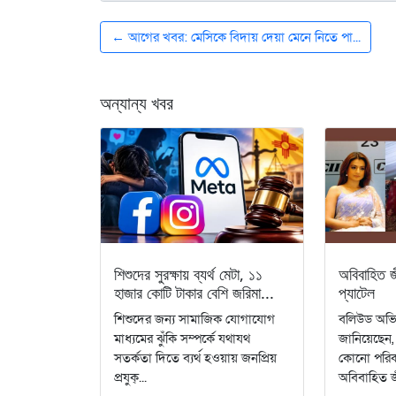
← আগের খবর: মেসিকে বিদায় দেয়া মেনে নিতে পা...
অন্যান্য খবর
শিশুদের সুরক্ষায় ব্যর্থ মেটা, ১১
অবিবাহিত জ
হাজার কোটি টাকার বেশি জরিমা...
প্যাটেল
শিশুদের জন্য সামাজিক যোগাযোগ
বলিউড অভিন
মাধ্যমের ঝুঁকি সম্পর্কে যথাযথ
জানিয়েছেন
সতর্কতা দিতে ব্যর্থ হওয়ায় জনপ্রিয়
কোনো পরিক
প্রযুক্...
অবিবাহিত জ